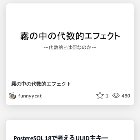
霧の中の代数的エフェクト
funnyycat
1
480