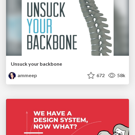
Unsuck your backbone
ammeep
672
58k