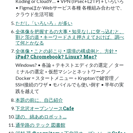
Koding or Cloud9 … • VPN (IPsec+L2TP) + いろいろ
• Figmaほか Webサービス各種 各種組み合わせで、
クラウド生活可能
ただし「いろいろ」が多い
全体像を把握するの大事 • 知見なしに突っ込むと、
割と茨の道 • キーワードさえ押さえておけば、調べ
て何とかなる
全体像 • ことの起こり • 環境の構成例と、方針 •
iPad? Chromebook? Linux? Mac?
Windows? • 各論 ◦ テキストエディタの選定 ／ ター
ミナルの選定 ◦ 仮想マシンとネットワーク ／
Docker = スタートメニュー ◦ Kryptonで鍵管理 ／
SSH接続のワザ • モバイルでも使い倒す • 半年の実
践を越えて
本題の前に、自己紹介
下北沢オープンソースCafe
謎の、綿あめロボット...
通学路の テック 図書館