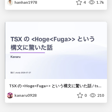
hanhan1978
4
1.7k
TSX の <Hoge<Fuga>> という構文に驚いた話 / tsx-type-argument-syntax
kanaru0928
0
210