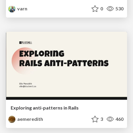
varn
0
530
Exploring anti-patterns in Rails
aemeredith
3
460