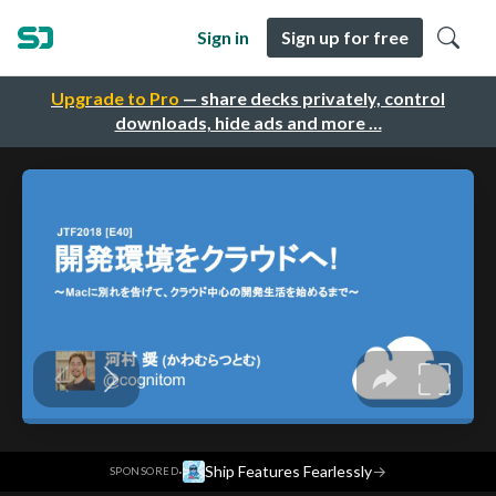
Sign in
Sign up for free
Upgrade to Pro
— share decks privately, control
downloads, hide ads and more …
·
Ship Features Fearlessly
→
SPONSORED