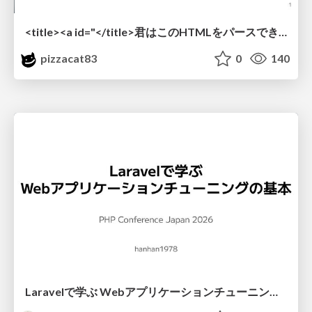
<title><a id="</title>君はこのHTMLをパースできるか"></a></title> #雑LT_study
pizzacat83
0
140
Laravelで学ぶ Webアプリケーションチューニング入門/web_application_tuning_101