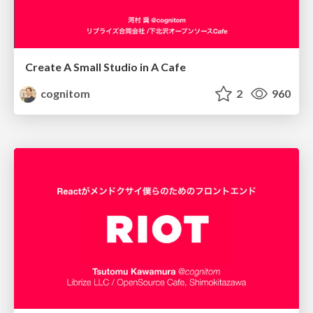
Create A Small Studio in A Cafe
cognitom
2
960