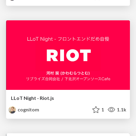
LLoT Night - Riot.js
cognitom
1
1.1k