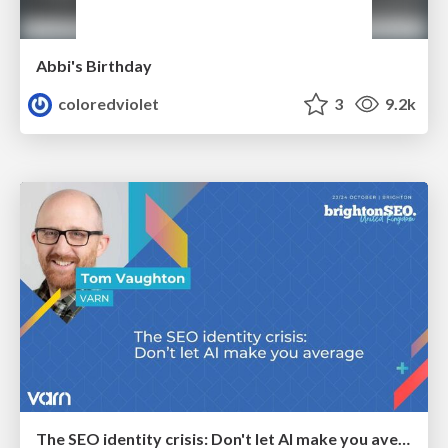
Abbi's Birthday
coloredviolet
3
9.2k
The SEO identity crisis: Don't let AI make you average