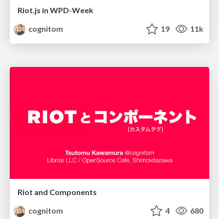
Riot.js in WPD-Week
cognitom
19
11k
Riot and Components
cognitom
4
680