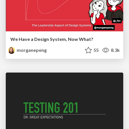
We Have a Design System, Now What?
morganepeng
55
8.3k