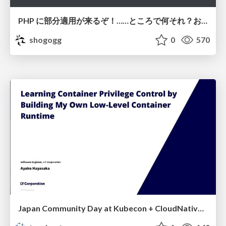
PHP に部分適用が来るぞ！……ところで何それ？おいしいの？ #phpcon / phpcon-2026
shogogg
0
570
Japan Community Day at Kubecon + CloudNativeCon Japan 2026: Learning Container Privilege Control by Building My Own Low-Level Container Runtime