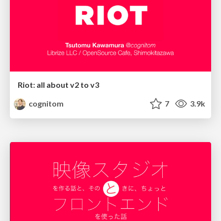
Riot: all about v2 to v3
cognitom
7
3.9k