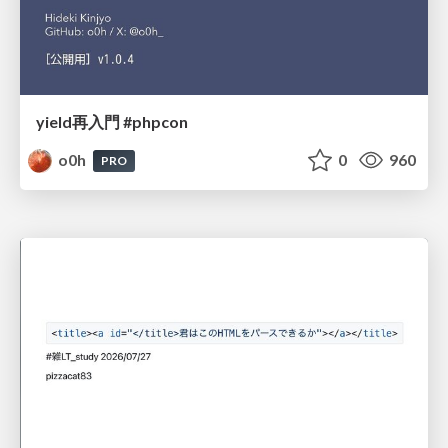
yield再入門 #phpcon
o0h
0
960
PRO