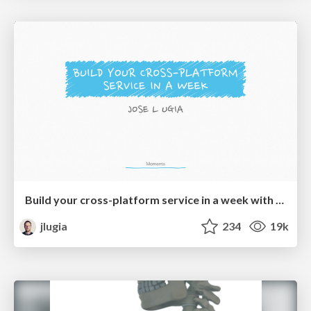
Build your cross-platform service in a week with App Engine
jlugia
234
19k