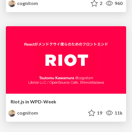
cognitom
2
960
Riot.js in WPD-Week
cognitom
19
11k