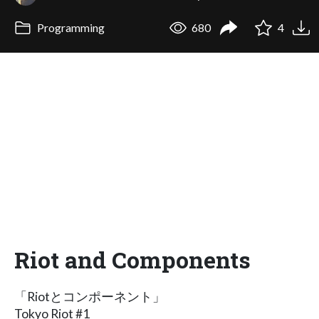
Programming
680
4
Riot and Components
「Riotとコンポーネント」
Tokyo Riot #1