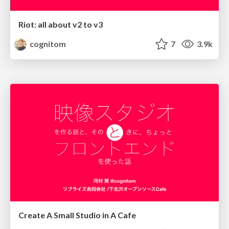
Riot: all about v2 to v3
cognitom
7
3.9k
Create A Small Studio in A Cafe