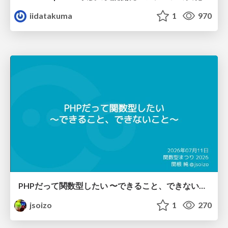
iidatakuma
1
970
PHPだって関数型したい 〜できること、できないこと〜 / fp-in-php
jsoizo
1
270