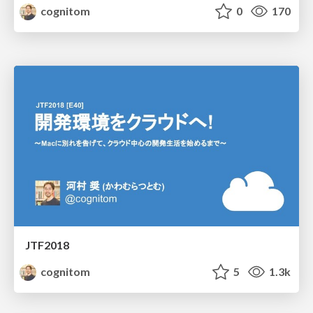
cognitom
0
170
JTF2018
cognitom
5
1.3k