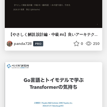
【やさしく解説 設計編・中級 #6】良いアーキテクチャとは ～ 一本の登り道の、行き先 ～
panda728
0
210
PRO