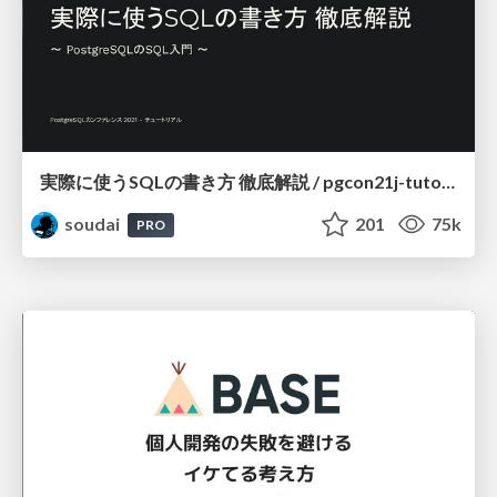
実際に使うSQLの書き方 徹底解説 / pgcon21j-tutorial
soudai
201
75k
PRO