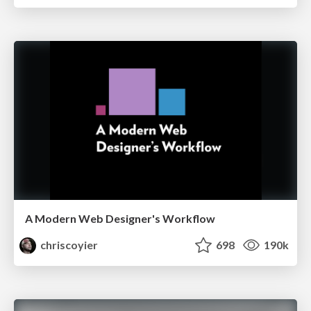
A Modern Web Designer's Workflow
chriscoyier
698
190k