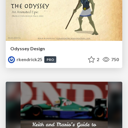
Odyssey Design
rkendrick25
2
750
PRO