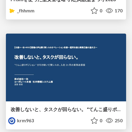
_fhhmm
0
170
改善しないと、タスクが回らない。 “てんこ盛りポジション” を引き継いだ情シスの、入社3ヶ月の業務改善録
krm963
0
250