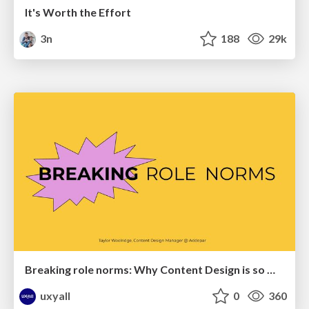
It's Worth the Effort
3n
188
29k
Breaking role norms: Why Content Design is so much more than writing copy - Taylor Woolridge
uxyall
0
360