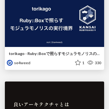
torikago - Ruby::Boxで照らすモジュラモノリスの実行境界
se4weed
1
330