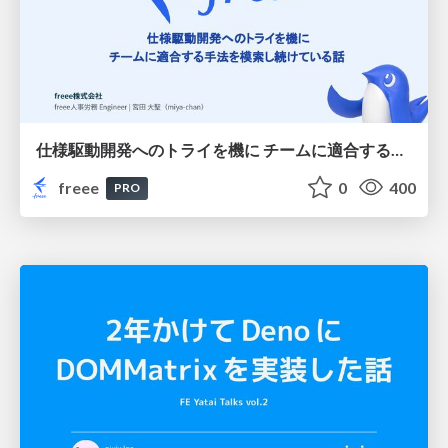
仕様駆動開発へのトライを機に チームに適合する手法を模索し続けている話
freee
0
400
PRO