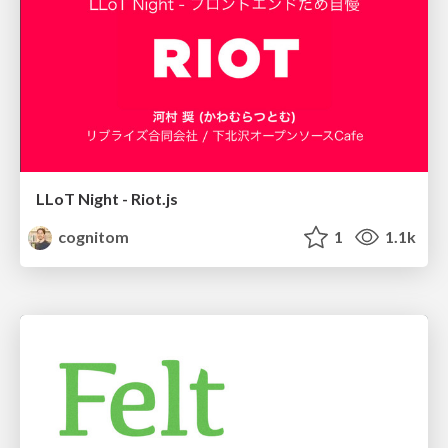
LLoT Night - Riot.js
cognitom
1
1.1k