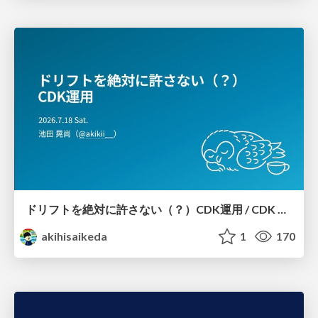
ドリフトを絶対に許さない（？）CDK運用 / CDK Ops with Zero Tolerance for Drifts (?)
akihisaikeda
1
170