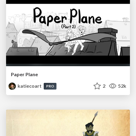
Paper Plane
katiecoart
2
52k
PRO