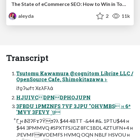
The State of eCommerce SEO: How to Win in Today's Products SERPs - #SEOweek
aleyda
2
11k
Transcript
Tsutomu Kawamura @cognitom Librize LLC /
OpenSource Cafe, Shimokitazawa ͱ
ίϯϙʔωϯτ ΧελϜλά
HJUIVCDPNDPHOJUPN
3FBDU 1PMZNFS 7VF 3JPU "OHVMBS ʜ 6*
'MVY 3FEVY ΄͔֤छ
͋Γ͗͢ ʜ ϑϨʔϜϫʔΫϧʔλ $44 4BTT -&44 #&. 1PTU$44 ʜ
$44 3PMMVQ #SPXTFSJGZ 8FC1BDL 4ZTUFN+4 ʜ
.PEVMF#VOEMFS HVMQ OQN NBLF HSVOU ʜ