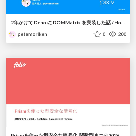
2年かけて Deno に DOMMatrix を実装した話 / How I implemented DOMMatrix in Deno over two years
petamoriken
0
200
Prismを使った型安全な暗号化_関数型まつり2026