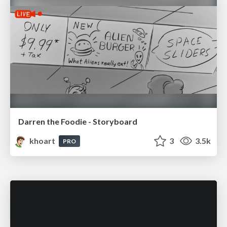
Darren the Foodie - Storyboard
khoart
3
3.5k
PRO