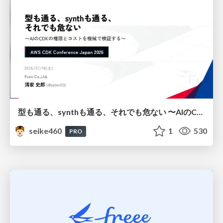
型も通る、synthも通る、それでも危ない 〜AIのCDKの権限とコストを機械で検証する〜 / It Passes Type Checks, It Passes Synth Checks, but It’s Still Risky — Automatically Verifying Permissions and Costs in AI’s CDK —
seike460
1
530
PRO