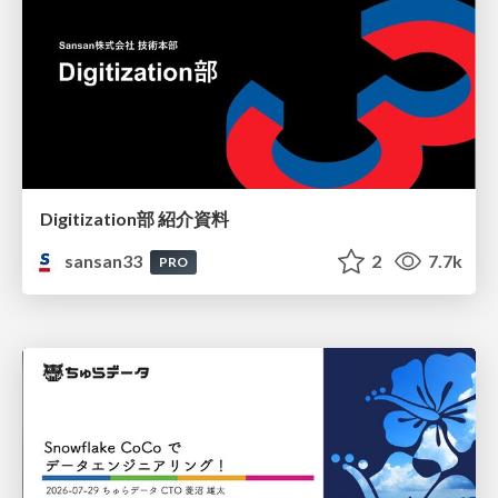
Digitization部 紹介資料
sansan33
2
7.7k
PRO