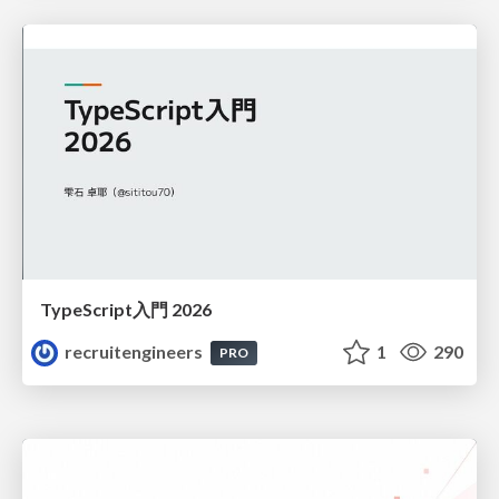
TypeScript入門 2026
recruitengineers
1
290
PRO