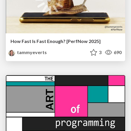
How Fast Is Fast Enough? [PerfNow 2025]
tammyeverts
3
690