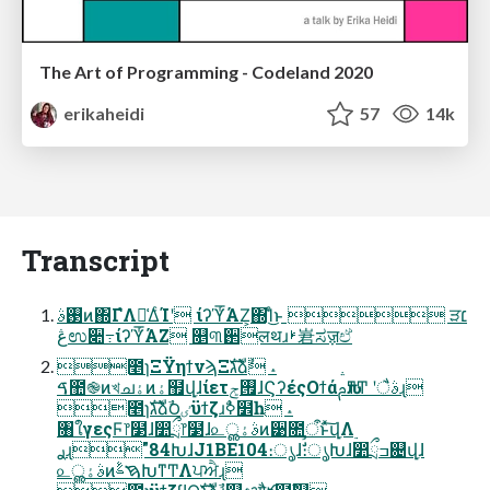
The Art of Programming - Codeland 2020
erikaheidi
57
14k
Transcript
࢓ࣄͷ΍ΓํΛม͑ΔͨΊʹ ίʔϓͬ͞ΆΖ͕΍Ίͨ͜ͱ  ੜ׆
ڠಉ૊߹ίʔϓͬ͞ΆΖ ௕୩઒लथɹࢁ㟒ಸॹඒ
೥ɿΞΫηϯνϡΞגࣜձࣾ ˔
ࠃ಺֎ͷখചۀͷۀ຿վֵɺίετ࡟ݮɺϚʔέςΟϯάࢧԉͳͲ ʹैࣄɻ
೥ɿגࣜձࣾ౦ٸϋϯζɹࣥߦ໾һ ˔
৘ใγεςϜ෦໳ɺ෺ྲྀ෦໳ɺ௨ൢࣄۀͷ੹೚ऀͱͯ͠վֵΛ࣮
ࢪɻ"84ԽɺJ1BE104։ൃɺࣗࣾ։ൃԽɺ෺ྲྀߏ଄վֵɺ
௨ൢࣄۀͷࠇࣈԽͳͲΛਪਐɻ