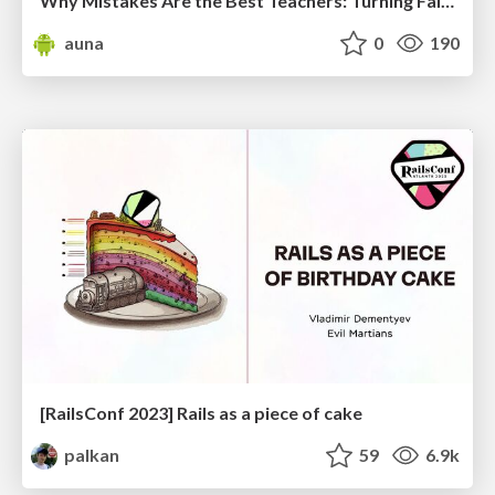
Why Mistakes Are the Best Teachers: Turning Failure into a Pathway for Growth
auna
0
190
[RailsConf 2023] Rails as a piece of cake
palkan
59
6.9k