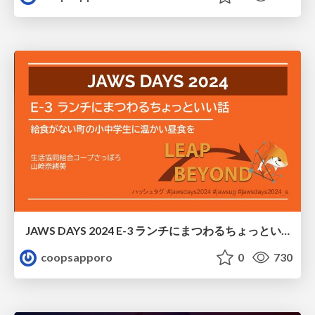
JAWS DAYS 2024 E-3 ランチにまつわるちょっといい話 〜給食がない町の小中学生に温かい昼食を〜 / School lunch for anywhere
coopsapporo
0
730