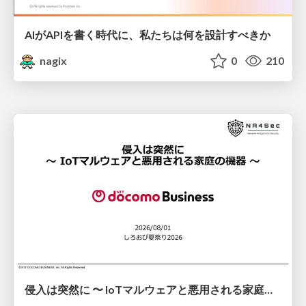
AIがAPIを書く時代に、私たちは何を設計すべきか
nagix
0
210
侵入は突然に 〜 IoTマルウェアと悪用される家庭の機器 ～ / When Intrusion Strikes: IoT Malware and the Abuse of Home Devices