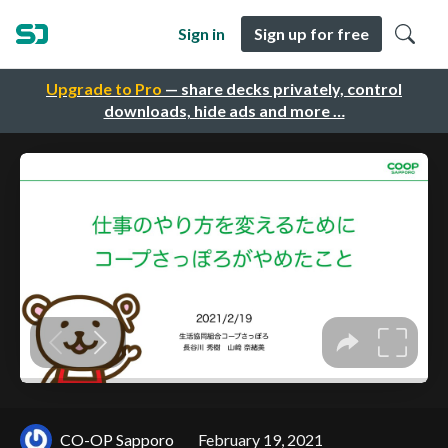
Sign in
Sign up for free
Upgrade to Pro
— share decks privately, control
downloads, hide ads and more …
CO-OP Sapporo
February 19, 2021