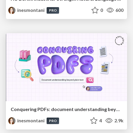
inesmontani
0
600
PRO
Conquering PDFs: document understanding beyond plain text
inesmontani
4
2.9k
PRO