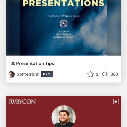
30 Presentation Tips
portentint
1
360
PRO