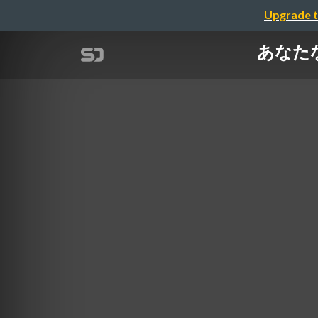
Upgrade t
あなた