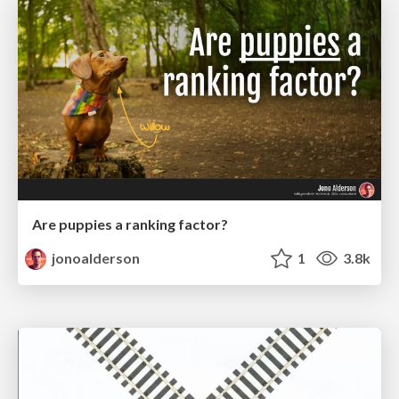
Are puppies a ranking factor?
jonoalderson
1
3.8k