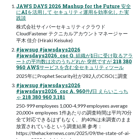
JAWS DAYS 2026 Mashup for the Future 安全
にAIを活用して セキュリティ運用を効率化し た実
践談
株式会社サイバーセキュリティクラウド
CloudFastener テクニカルアカウントマネージャー
平木 佳介 (Hiraki Keisuke)
#jawsug #jawsdays2026
#jawsdays2026_csc Q. 組織が1日に受け取るアラ
ートの平均数は次のうちどれか 突然ですが 218 380
960 AWSサービスを含む全セキュリティツール
2025年にProphet Security社が282人のCISOに調査
#jawsug #jawsdays2026
#jawsdays2026_csc A. 960件/日 えらいこっち
ゃ 218 380 960 3,181
250-999 employees 1,000-4,999 employees average
20,000+ employees 1件あたりの調査時間は平均70分
全て対応できるはずもなく、 約40%は未調査のまま
放置されていると いう調査結果 参考：
https://thehackernews.com/2025/09/the-state-of-ai-