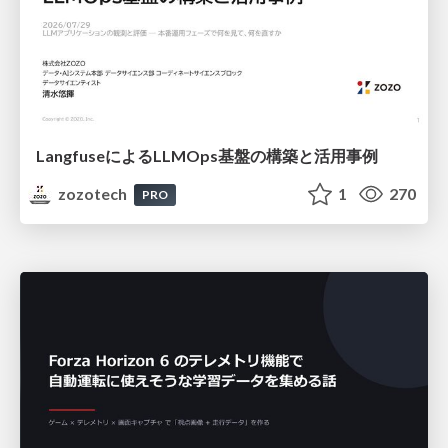
LangfuseによるLLMOps基盤の構築と活用事例
zozotech
1
270
PRO