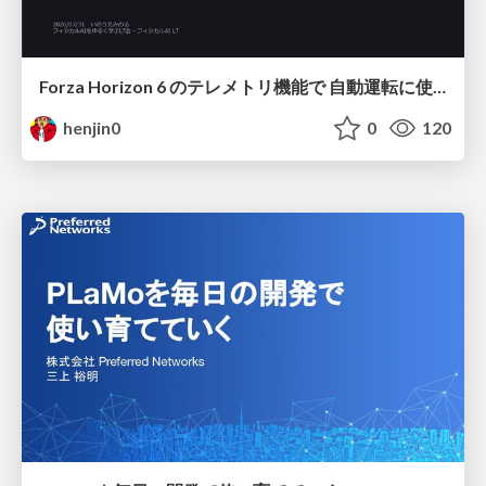
Forza Horizon 6 のテレメトリ機能で 自動運転に使えそうな学習データを集める話
henjin0
0
120