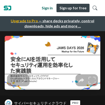
Sign in
Sign up for free
Upgrade to Pro
— share decks privately, control
downloads, hide ads and more …
サイバーセキュリティクラウド
PRO