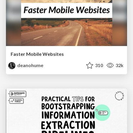
Faster Mobile Websites
deanohume
310
32k