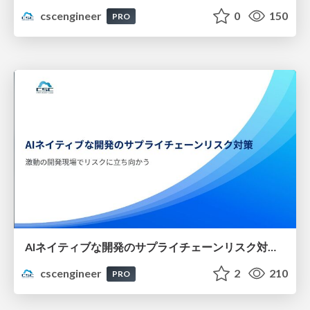
cscengineer
0
150
PRO
AIネイティブな開発のサプライチェーンリスク対策 〜激動の開発現場でリスクに立ち向かう〜【ZennFes】
cscengineer
2
210
PRO