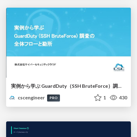
実例から学ぶ GuardDuty（SSH BruteForce）調査の全体フローと勘所【SecurityJAWS】
cscengineer
1
430
PRO