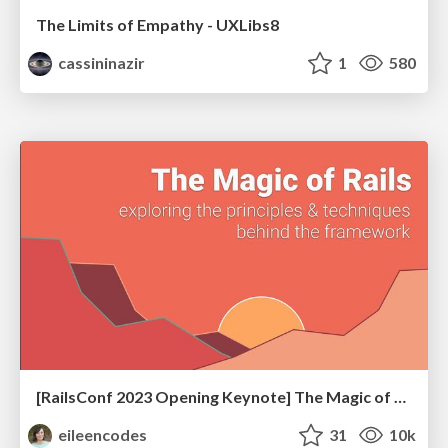
The Limits of Empathy - UXLibs8
cassininazir
1
580
[RailsConf 2023 Opening Keynote] The Magic of Rails
eileencodes
31
10k