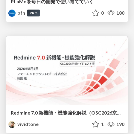
PLaMoを毎日の開発で使い育てていく
pfn
0
180
PRO
Redmine 7.0 新機能・機能強化解説（OSC2026京都ダイジェスト版）
vividtone
1
190