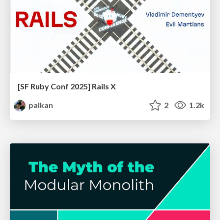
[SF Ruby Conf 2025] Rails X
palkan
2
1.2k