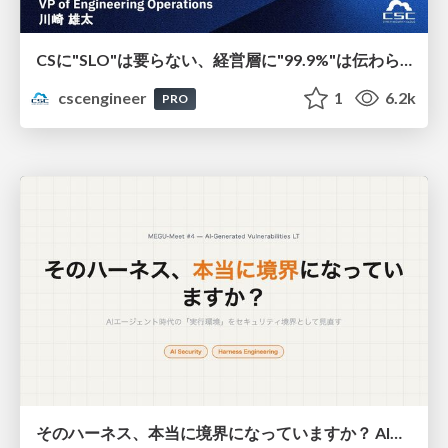
CSに"SLO"は要らない、経営層に"99.9%"は伝わらない - SREを全社に"翻訳"する3原則
cscengineer
1
6.2k
PRO
そのハーネス、本当に境界になっていますか？ AIエージェント時代の実行環境設計【MEGU-Meet #4】