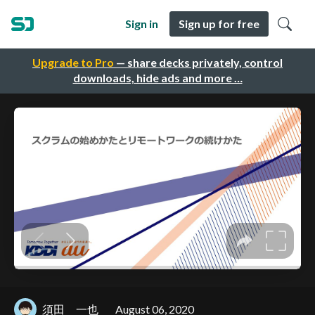
Sign in
Sign up for free
Upgrade to Pro
— share decks privately, control
downloads, hide ads and more …
須田 一也
August 06, 2020