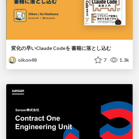
変化の早いClaude Codeを 書籍に落とし込む
oikon48
7
1.3k