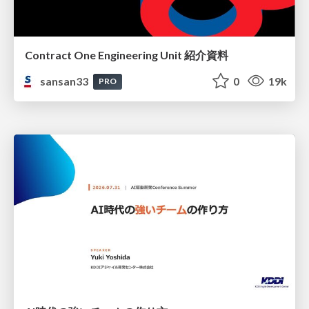
Contract One Engineering Unit 紹介資料
sansan33
0
19k
PRO