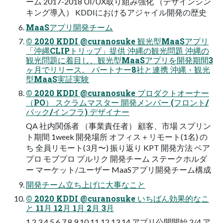
ーム 2017-2018 UI/UX取り組み強化 （デザインシン
キング導⼊） KDDIにおけるアジャイル開発の歴史
MaaSアプリ開発チーム
© 2020 KDDI @curanosuke 観光型MaaSアプリ
「沖縄CLIPトリップ」提供 沖縄の観光問題 沖縄の
観光問題に着⽬し、観光型MaaSアプリを開発期間3
ヶ⽉でリリース。 パートナー8社と連携 沖縄・観光
型MaaS実証実験
© 2020 KDDI @curanosuke プロダクトオーナー
（PO） スクラムマスター 開発メンバー (フロント/
バック/インフラ) デザイナー
QA 社内関係者 （事業責任者） 顧客、市場 スプリン
ト期間 1week 開発場所 オフィス＋リモート(1名) の
ち 全員リモート(3⽉〜) 振り返り KPT 開発⽅法 ペア
プロ モブプロ プルリク 開発チーム ステークホルダ
ー マーケット/ユーザー MaaSアプリ開発チーム構成
開発チーム⽴ち上げに⼤事なこと
© 2020 KDDI @curanosuke いちばん効果的なこ
と 11⽉ 12⽉ 1⽉ 2⽉ 3⽉
1 2 3 4 5 6 7 8 9 10 11 12 13 14 アプリ公開開始 2/4 ア