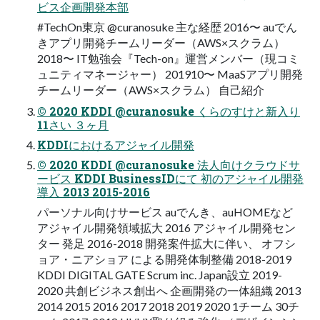
ビス企画開発本部
#TechOn東京 @curanosuke 主な経歴 2016〜 auでん
きアプリ開発チームリーダー（AWS×スクラム）
2018〜 IT勉強会『Tech-on』運営メンバー（現コミ
ュニティマネージャー） 201910〜 MaaSアプリ開発
チームリーダー（AWS×スクラム） ⾃⼰紹介
© 2020 KDDI @curanosuke くらのすけと新⼊り
11さい ３ヶ⽉
KDDIにおけるアジャイル開発
© 2020 KDDI @curanosuke 法⼈向けクラウドサ
ービス KDDI BusinessIDにて 初のアジャイル開発
導⼊ 2013 2015-2016
パーソナル向けサービス auでんき、auHOMEなど
アジャイル開発領域拡⼤ 2016 アジャイル開発セン
ター 発⾜ 2016-2018 開発案件拡⼤に伴い、 オフシ
ョア・ニアショア による開発体制整備 2018-2019
KDDI DIGITAL GATE Scrum inc. Japan設⽴ 2019-
2020 共創ビジネス創出へ 企画開発の⼀体組織 2013
2014 2015 2016 2017 2018 2019 2020 1チーム 30チ