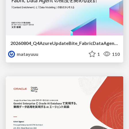
20260804_Q4AzureUpdateBite_FabricDataAgentの精度を高める設計.pdf
matayuuu
1
110