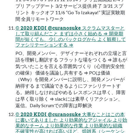
プリ アップデート 3/2 サービス提供 終了 3/31 スプ
リント キックオフ 11/6 “Go To Izakaya!” 実証実験期
間 全員リモートワーク
© 2020 KDDI @curanosuke スクラムマスターと
して取り組んだこと まずは⼩さく始める ⇒ 開発期
間が短くても、少しのバックログから よく観察して
ファシリテーションする ⇒
PO、開発メンバー、デザイナーそれぞれの⽴場と⾔
語を理解し翻訳する フラットな場をつくる ⇒ 誰もが
気づいたことを⾔える雰囲気づくり（⼼理的安全性
の確保） 価値を議論し共有する ⇒ POは価値
（Why）を開発メンバーに説明し、開発メンバーが
納得する まで議論できるようにファシリテートす
る。納得しなければやめる レスポンスは早く、障害
は早く取り除く ⇒ slackには素早くリアクション、
返信。Daily Scrumでの障害は即解決
© 2020 KDDI @curanosuke ⼤事なことはこの本
に書いてありました より効果的なアジャイル より効
果的なチーム より効果的な作業 より効果的な組織
不確実性が⾼ければ⾼いほど、煩雑系（シーケンシ