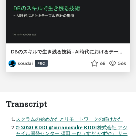
DBのスキルで生き残る技術 - AI時代におけるテーブル設計の勘所
soudai
68
56k
PRO
Transcript
スクラムの始めかたとリモートワークの続けかた
© 2020 KDDI @curanosuke KDDI株式会社 アジ
ャイル開発センター 須⽥ ⼀也（すだ かずや） サー