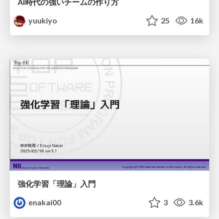
AI時代の強いチームの作り方
yuukiyo
25
16k
強化学習「理論」入門
enakai00
3
3.6k