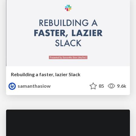
Rebuilding a faster, lazier Slack
samanthasiow
85
9.6k