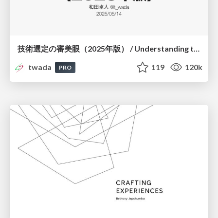
技術選定の審美眼（2025年版） / Understanding the Spiral of Technologies 2025 edition
twada
119
120k
PRO