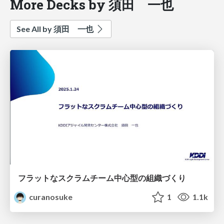
More Decks by 須田 一也
See All by 須田 一也
フラットなスクラムチーム中心型の組織づくり
curanosuke
1
1.1k