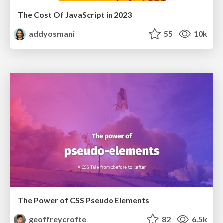
The Cost Of JavaScript in 2023
addyosmani
55
10k
The Power of CSS Pseudo Elements
geoffreycrofte
82
6.5k