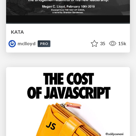
KATA
mclloyd
35
15k
PRO