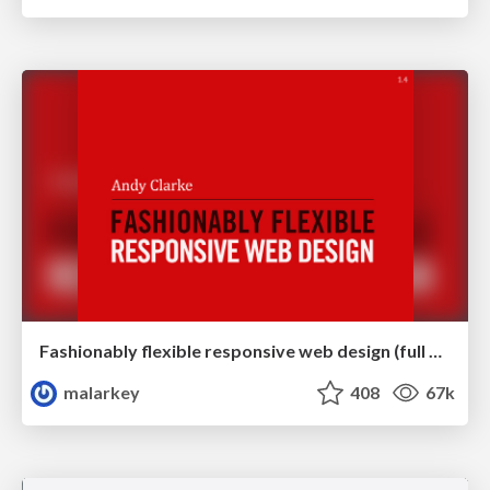
Fashionably flexible responsive web design (full day workshop)
malarkey
408
67k