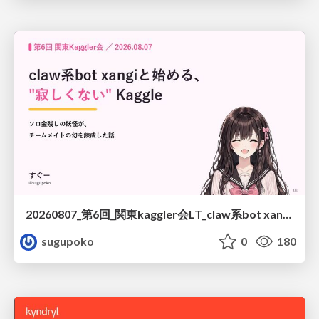
20260807_第6回_関東kaggler会LT_claw系bot xangiと始める、"寂しくない" kaggle
sugupoko
0
180