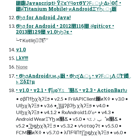
౰࣌͸JavascriptͰΫϩεϓϥοτϑΥʔϜ։ ൃ͕Ͱ͖ΔͱݴΘΕ͍ͯͨ •
౰࣌ͷTitanium MobileͰͷAndroidΞϓϦ։ ൃ͸
ϑϦϧ for Android Java!
ϑϦϧ for Android • 2012೥11݄6೔ ॳgitίϛοτ •
2013೥1݄29೔ v1.0ϦϦʔε •
࠷ۙKotlin͕ಋೖ͞Ε·ͨ͠
v1.0
Լλϒ!!!
None
• ϑϦϧAndroid൛ͷي੻ • ϑϦϧʹ͓͚Δ։ൃ • νʔϜ։ൃΛ͏·͘ճͨ͢Ίʹ΍͖ͬͯͨ͜
ͱ ΞδΣϯμ
• v1.0 • v2.1 • ެࣜγϣοϓػೳ௥Ճ • v2.3 • ActionBarԽ
• σβΠϯϦχϡʔΞϧ • v2.5 • FrilAPIClient΁ͷҠߦ • v3.0 •
UIϦχϡʔΞϧ • v3.6 • ͓͢͢ΊϢʔβʔϦ χϡʔΞϧ • v4.0 •
UIϦχϡʔΞϧ • v4.1.2 • RxAndroid1.0ʹߋ৽ • v4.3 •
Android WearΞϓϦ ͷ௥Ճ • v5.0 • ৭ݕࡧػೳͷ௥Ճ •
v5.2 • ͕͢͞ը໘ϦχϡʔΞ ϧ • v5.3.2 • νϟοταϙʔτ • v5.5.0 •
FCM΁ͷҠߦ • v5.7.0 • λΠϜϥΠϯɾ͕͢͞ ը໘ϦχϡʔΞϧ • v6.0 •