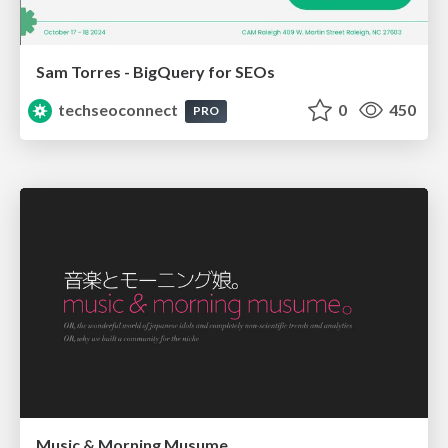
Sam Torres - BigQuery for SEOs
techseoconnect
0
450
PRO
Music & Morning Musume