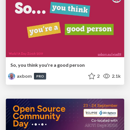
So, you think you're a good person
axbom
2
2.1k
PRO