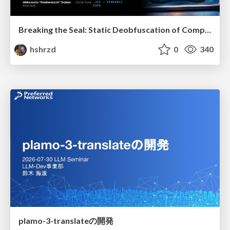
Breaking the Seal: Static Deobfuscation of Compiled V8 JavaScript Bytecode Malware
hshrzd
0
340
plamo-3-translateの開発