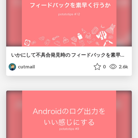
いかにして不具合発見時の フィードバックを素早く行うか #potatotips 12
cutmail
0
2.6k