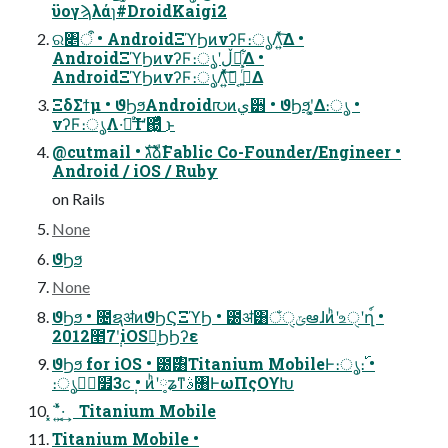
ϋογϡλάɿ#DroidKaigi2
ର৅ऀ • AndroidΞϓϦͷνʔϜ։ൃΛ͍ͯ͠Δ •
AndroidΞϓϦͷνʔϜ։ൃʹڵຯ͕͋Δ •
AndroidΞϓϦͷνʔϜ։ൃΛ͍ͯͯ͠Կ͔ ࠔ͍ͬͯΔ
ΞδΣϯμ • ϑϦϧAndroid൛ͷي੻ • ϑϦϧʹ͓͚Δ։ൃ •
νʔϜ։ൃΛ͏·͘ճͨ͢Ίʹ΍͖ͬͯͨ͜ ͱ
@cutmail • גࣜձࣾFablic Co-Founder/Engineer •
Android / iOS / Ruby
on Rails
None
ϑϦϧ
None
ϑϦϧ • ೔ຊॳͷϑϦϚΞϓϦ • ౰ॳ͸ঁੑݶఆɺͷͪʹஉੑʹղ์ •
2012೥7݄ʹiOS൛͕ϦϦʔε
ϑϦϧ for iOS • ౰࣌͸Titanium MobileͰ։ൃ։࢝ •
։ൃظؒ໿3ϲ݄ • ͷͪʹ༷ʑͳࣄ৘ͰωΠςΟϒԽ
͓΅͍͑ͯ·͔͢ Titanium Mobile
Titanium Mobile •