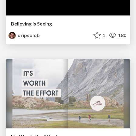
Believing is Seeing
oripsolob
1
180