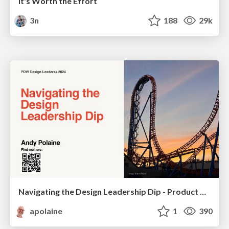
It's Worth the Effort
3n
188
29k
Navigating the Design Leadership Dip - Product Design Week Design Leaders+ Conference 2024
apolaine
1
390