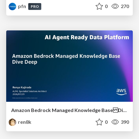
pfn
0
270
PRO
Amazon Bedrock Managed Knowledge Base Dive Deep
ren8k
0
390