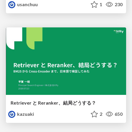
usanchuu
1
230
Retriever と Reranker、結局どうする？
kazuaki
2
650