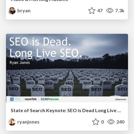
bryan
47
7.3k
State of Search Keynote: SEO is Dead Long Live SEO
ryanjones
0
240