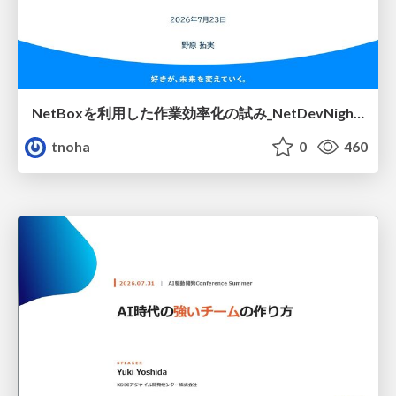
NetBoxを利用した作業効率化の試み_NetDevNight4
tnoha
0
460