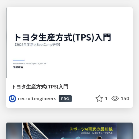
トヨタ⽣産⽅式(TPS)⼊⾨
recruitengineers
1
150
PRO