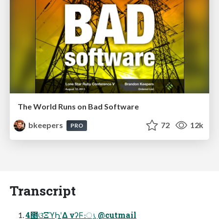
The World Runs on Bad Software
bkeepers
72
12k
PRO
Transcript
4೥ଓ͘ΞϓϦʹ͓͚Δ νʔϜ։ൃ @cutmail