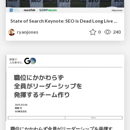
State of Search Keynote: SEO is Dead Long Live SEO
ryanjones
0
240
職位にかかわらず全員がリーダーシップを発揮するチーム作り / Building a team where everyone can demonstrate leadership regardless of position