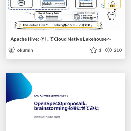
Apache Hive: そしてCloud Native Lakehouseへ
okumin
1
210