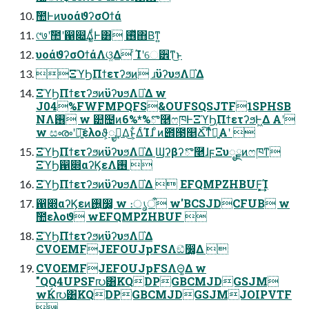
ࣾ಺ͰͷυοάϑʔσΟϯά
୯७ʹࣾ಺ʹ഑෍͢Δ͚ͩͰ͸ ࢖ͬͯ΋Β͑ͳ͍
υοάϑʔσΟϯάΛଓ͚Δ ͨΊʹେ੾ͳ͜ͱ
ΞϓϦΠϯετʔϧͷ ɹϋʔυϧΛԼ͛Δ
ΞϓϦΠϯετʔϧͷϋʔυϧΛԼ͛Δ w
J04%FWFMPQFS&OUFSQSJTF1SPHSB
NΛ࢖͏ w ୺຤ͷ6%*%ొ࿥ෆཁͰΞϓϦ͕ΠϯετʔϧͰ͖Δ Α͏ʹ
w සൟʹ৽͍͠ελοϑ͕ೖࣾ͢Δ͜ͱ͕͋ΔͨΊɺ ͦͷ౎౓௥Ճ͠ͳͯ͘ྑ͍Α͏ʹ 
ΞϓϦΠϯετʔϧͷϋʔυϧΛԼ͛Δ Ϣʔβʔొ࿥ɺϝΞυೖྗͷෆཁͳ
ΞϓϦ഑෍αʔϏεΛ࢖͏ 
ΞϓϦΠϯετʔϧͷϋʔυϧΛԼ͛Δ  EFQMPZHBUF͕͓͢͢Ί
഑෍αʔϏεͷ࢖͍෼͚ w ։ൃऀ w'BCSJDCFUB w
ࣾ಺ελοϑ wEFQMPZHBUF 
ΞϓϦΠϯετʔϧͷϋʔυϧΛԼ͛Δ
CVOEMFJEFOUJpFSΛඞͣ෼͚Δ 
CVOEMFJEFOUJpFSΛΘ͚Δ w
"QQ4UPSF൛͸KQDPGBCMJDGSJM
wЌ൛͸KQDPGBCMJDGSJMJOIPVTF
