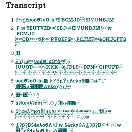
Transcript
ϑϦϧʹ͓͚ΔυοάϑʔσΟϯά גࣜձࣾ'BCMJD !DVUNBJM
.F w 5BUTVZB"SBJ !DVUNBJM  w
'BCMJD
*OD$P'PVOEFS.PCJMF&OHJOFFS

࣭໰
ΞϓϦͷ υοάϑʔσΟϯά ͯ͠·͔͢ʁ
IUUQTXXXqJDLSDPNQIPUPT
!/
υοάϑʔσΟϯάͱ͸ ࣗࣾͷϓϩμΫτΛελοϑ͕೔ৗతʹར༻͠
ͯɺ੡඼ͷ໰୊఺ΛνΣοΫ͢Δ͜ͱ 
͜͏͍͏৔߹͸ Ͳ͏͢Δ͔
αʔϏεͷλʔήοτ͕ ։ൃऀࣗ਎ͱ͸ҧ͏৔߹
ϑϦϧͷλʔήοτ૚ͷมԽ   உੑʹ΋։์
  ঁੑݶఆ
Ϣʔβʔ͔Β$4ελοϑΛ࠾༻ͨ͠ w $4ελοϑΛϢʔβʔ͔Β࠾༻ w
਺े໊ͷ$4ελοϑʹЌ൛Λ഑෍ 