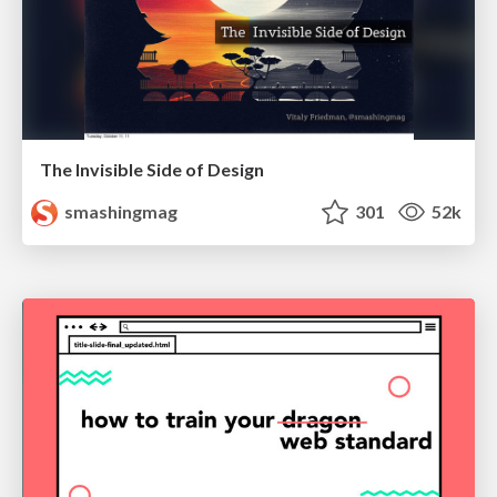
The Invisible Side of Design
smashingmag
301
52k