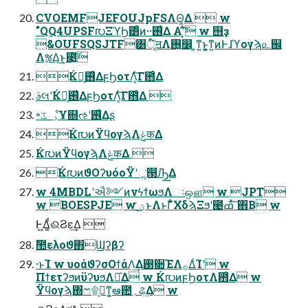
CVOEMFJEFOUJpFSΛΘ͚Δ  w
"QQ4UPSF൛ΞϓϦ͸ͦͷ··࢖͑Δ Α͏ʹ͓ͯ͘͠ w ஫ҙ
&OUFSQSJTF͸ূ໌ॻΛ࢖͍෼ ͚ͳ͍ͱ͍͚ͳ͍ͷͰɺϓογϡ௨஌
ΛૹΔ͜ͱ͕೉͍͠
Ќ൛͕࢖͑ΔϝϦοτΛ͔ͬ͠Γ఻͑Δ
ࣄલʹЌ൛͕࢖͑ΔϝϦοτΛ͔ͬ͠Γ఻͑Δ 
৽ػೳ͕Ұ଍ઌʹ࢖͑Δʂ
Ќ൛ͷΫϥογϡΛݟकΔ
Ќ൛ͷΫϥογϡΛݟकΔ 
Ќ൛ͷϑΟʔυόοΫʹૣ͘൓Ԡ͢Δ
w 4MBDLʹઐ༻ͷνϟϯωϧΛઃஔ w JPT
w BOESPJE w ؾ͍ͮͨ͜ͱΛͱΓ͋͑ͣΧδϡΞϧʹ౤ߘ ͯ͠΋Β͏ w
Ͱ͖Δ͚ͩଈϨε͢Δ 
ࣾ಺ελοϑ΋Ϣʔβʔ
·ͱΊ w υοάϑʔσΟϯάΛ͢Δ࢓૊ΈΛ࡞ΔͨΊʹ w
ΠϯετʔϧͷϋʔυϧΛԼ͛Δ w Ќ൛ͷϝϦοτΛ఻͑Δ w
Ϋϥογϡ΍ෆ۩߹͕ͳ͍͔ఆ఺؍ଌ͢Δ w