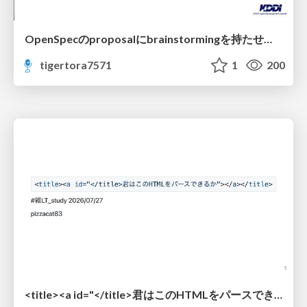
OpenSpecのproposalにbrainstormingを持たせてみた
tigertora7571
1
200
<title><a id="</title>君はこのHTMLをパースできるか"></a></title> #雑LT_study