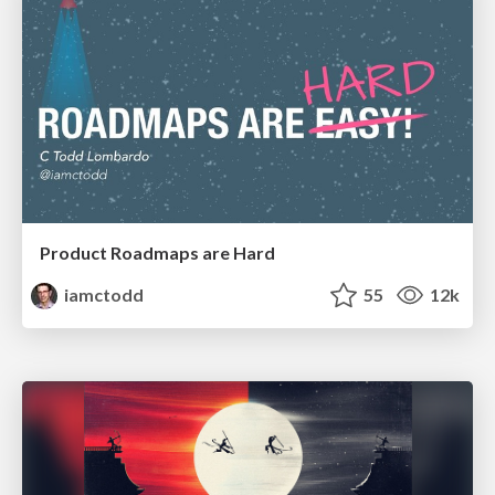
Product Roadmaps are Hard
iamctodd
55
12k