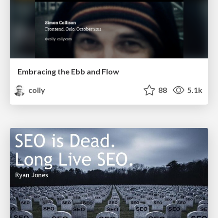
Embracing the Ebb and Flow
colly
88
5.1k