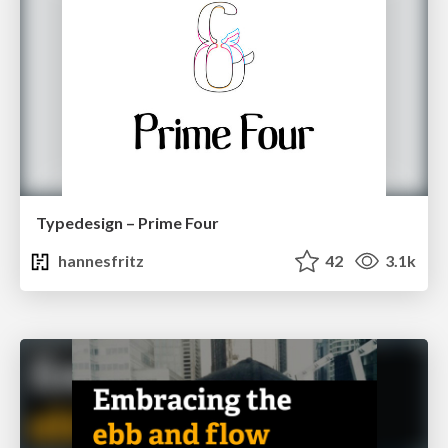
Typedesign – Prime Four
hannesfritz
42
3.1k