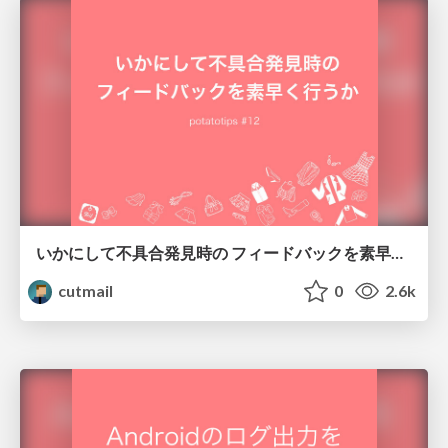
いかにして不具合発見時の フィードバックを素早く行うか #potatotips 12
cutmail
0
2.6k