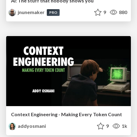
AI: The stuff that nobody shows you
jnunemaker
9
880
PRO
Context Engineering - Making Every Token Count
addyosmani
9
1k