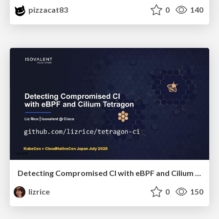
pizzacat83
0
140
Detecting Compromised CI with eBPF and Cilium Tetragon
lizrice
0
150