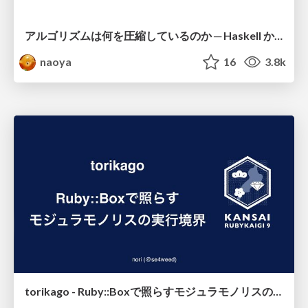
アルゴリズムは何を圧縮しているのか ─ Haskell から育った「圧縮代数」というメンタルモデル
naoya
16
3.8k
torikago - Ruby::Boxで照らすモジュラモノリスの実行境界