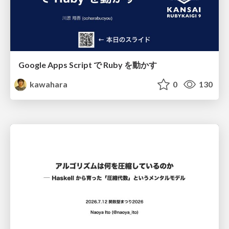
Google Apps Script で Ruby を動かす
kawahara
0
130