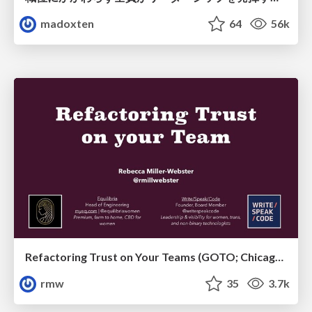
madoxten
64
56k
Refactoring Trust on Your Teams (GOTO; Chicago 2020)
rmw
35
3.7k