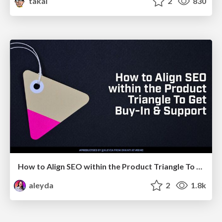
takai
2
830
How to Align SEO within the Product Triangle To Get Buy-In & Support - #RIMC
aleyda
2
1.8k