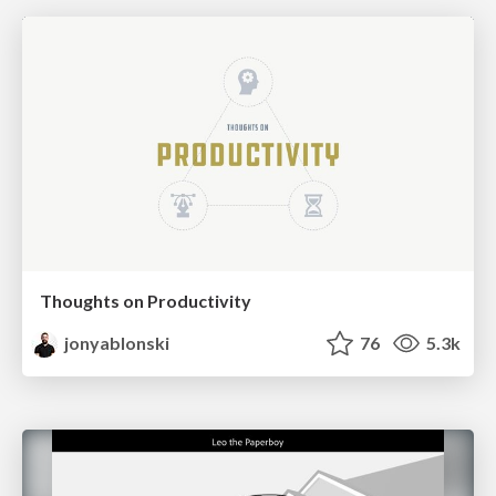
Thoughts on Productivity
jonyablonski
76
5.3k