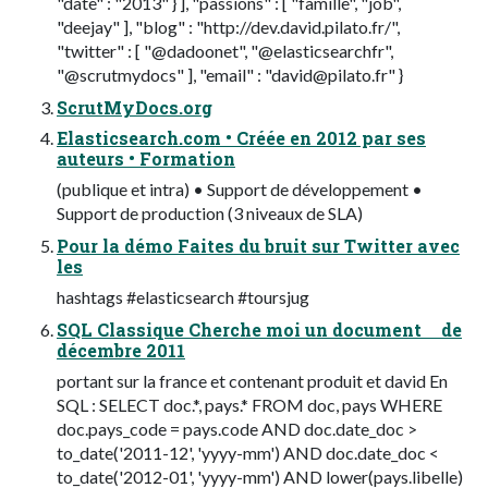
"date" : "2013" } ], "passions" : [ "famille", "job",
"deejay" ], "blog" : "http://dev.david.pilato.fr/",
"twitter" : [ "@dadoonet", "@elasticsearchfr",
"@scrutmydocs" ], "email" : "
david@pilato.fr
" }
ScrutMyDocs.org
Elasticsearch.com • Créée en 2012 par ses
auteurs • Formation
(publique et intra) • Support de développement •
Support de production (3 niveaux de SLA)
Pour la démo Faites du bruit sur Twitter avec
les
hashtags #elasticsearch #toursjug
SQL Classique Cherche moi un document de
décembre 2011
portant sur la france et contenant produit et david En
SQL : SELECT doc.*, pays.* FROM doc, pays WHERE
doc.pays_code = pays.code AND doc.date_doc >
to_date('2011-12', 'yyyy-mm') AND doc.date_doc <
to_date('2012-01', 'yyyy-mm') AND lower(pays.libelle)