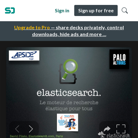
Sign in
Sign up for free
Upgrade to Pro
— share decks privately, control
downloads, hide ads and more …