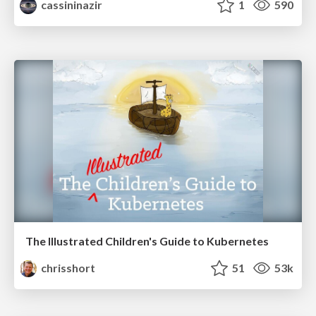
cassininazir
1
590
The Illustrated Children's Guide to Kubernetes
chrisshort
51
53k