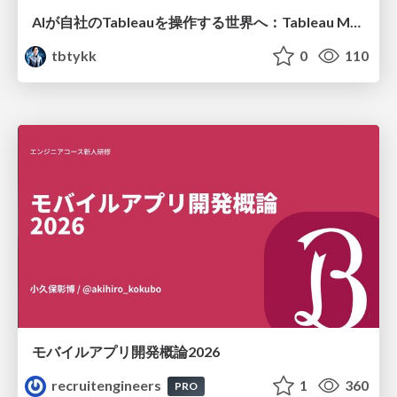
AIが自社のTableauを操作する世界へ：Tableau MCP超入門
tbtykk
0
110
モバイルアプリ開発概論2026
recruitengineers
1
360
PRO