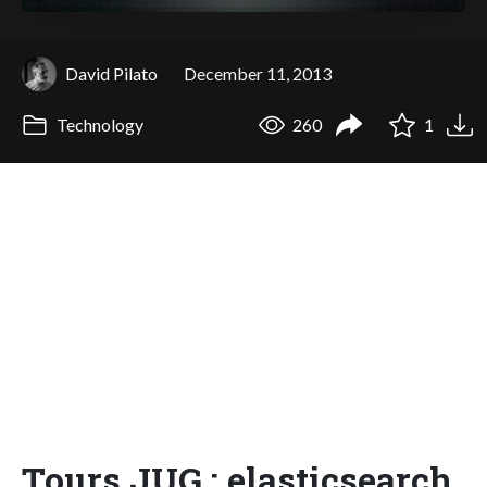
David Pilato
December 11, 2013
Technology
260
1
Tours JUG : elasticsearch