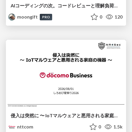
AIコーディングの次。コードレビューと理解負荷を解消して組織の開発生産性を高める
moongift
0
120
PRO
侵入は突然に 〜 IoTマルウェアと悪用される家庭の機器 ～ / When Intrusion Strikes: IoT Malware and the Abuse of Home Devices
nttcom
0
1.5k