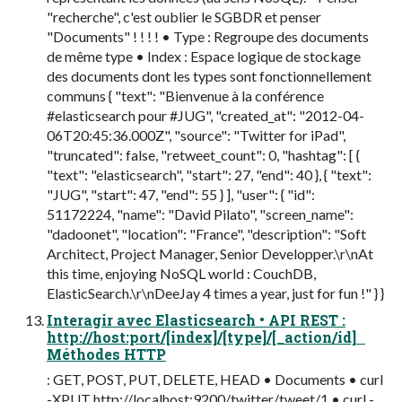
"recherche", c'est oublier le SGBDR et penser
"Documents" ! ! ! ! • Type : Regroupe des documents
de même type • Index : Espace logique de stockage
des documents dont les types sont fonctionnellement
communs { "text": "Bienvenue à la conférence
#elasticsearch pour #JUG", "created_at": "2012-04-
06T20:45:36.000Z", "source": "Twitter for iPad",
"truncated": false, "retweet_count": 0, "hashtag": [ {
"text": "elasticsearch", "start": 27, "end": 40 }, { "text":
"JUG", "start": 47, "end": 55 } ], "user": { "id":
51172224, "name": "David Pilato", "screen_name":
"dadoonet", "location": "France", "description": "Soft
Architect, Project Manager, Senior Developper.\r\nAt
this time, enjoying NoSQL world : CouchDB,
ElasticSearch.\r\nDeeJay 4 times a year, just for fun !" } }
Interagir avec Elasticsearch • API REST :
http://host:port/[index]/[type]/[_action/id]
Méthodes HTTP
: GET, POST, PUT, DELETE, HEAD • Documents • curl
-XPUT http://localhost:9200/twitter/tweet/1 • curl -