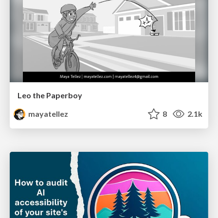
Leo the Paperboy
mayatellez
8
2.1k