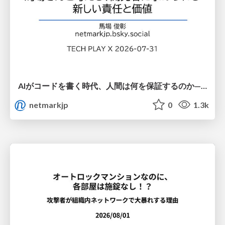
AIがコードを書く時代、人間は何を保証するのか———馬場さんと考える、開発者に求められる新しい責任と価値 - TECH PLAY
netmarkjp
0
1.3k