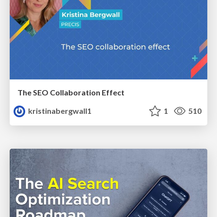
The SEO Collaboration Effect
kristinabergwall1
1
510