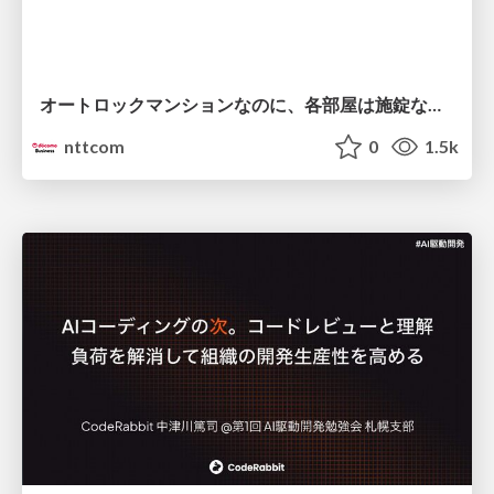
オートロックマンションなのに、各部屋は施錠なし！？ 攻撃者が組織内ネットワークで大暴れする理由 / The Front Door Is Locked, but the Rooms Are Wide Open: Why Attackers Move Freely Inside Enterprise Networks
nttcom
0
1.5k