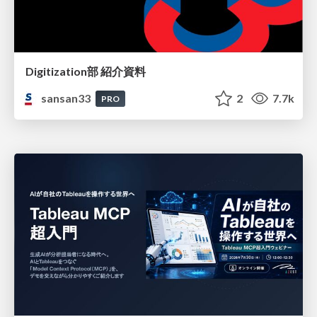
Digitization部 紹介資料
sansan33
2
7.7k
PRO