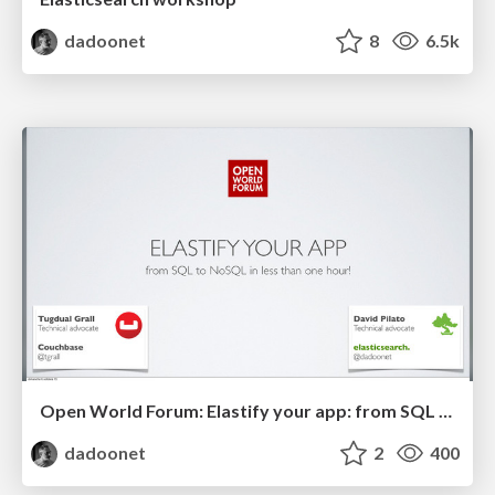
dadoonet
8
6.5k
Open World Forum: Elastify your app: from SQL to NoSQL in 40 mn!
dadoonet
2
400