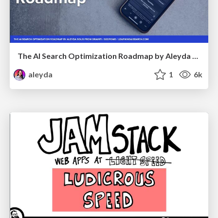
The AI Search Optimization Roadmap by Aleyda Solis
aleyda
1
6k