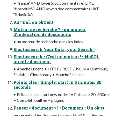
= 'france' AND lower(doc.commentaire) LIKE
‘%produit%' AND lower(doc.commentaire) LIKE
‘%david%';
Au ﬁnal, on obtient
Moteur de recherche ? • un moteur
d’indexation de documents
• un moteur de recherche dans les index
Elasticsearch Your Data, your Search !
Elasticsearch • C’est un moteur ! • NoSQL
orienté document
• Apache Lucene • HTTP / REST / JSON • Distribué,
Scalable, Cloud ready • Apache2 License
Points clés • Simple: start in 5 minutes 30
seconds
• Efﬁcace: just start new nodes! • Puissant: 20-300ms!
• Complet: built-in + plugins
Penser « document » ! • Document : Un objet
représentant les données (au sens NoSQL). Penser