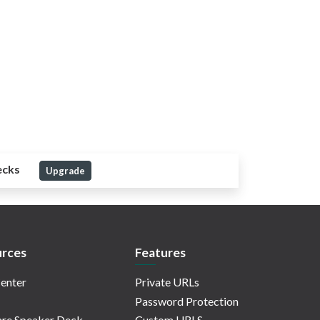
ecks
Upgrade
rces
Features
enter
Private URLs
Password Protection
re Speaker Deck
Custom URLS