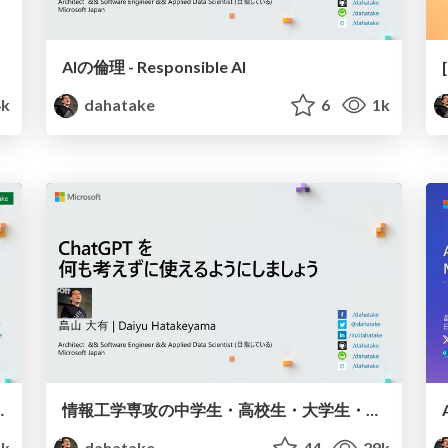
AIの倫理 - Responsible AI
4k
dahatake
6
1k
ement (IT Pro)
情報工学専攻の中学生・高校生・大学生・専門学校生向け - ChatGPT で何が出来るのか
5k
dahatake
44
29k