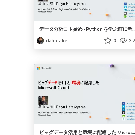
データ分析コト始め - Python を学ぶ
dahatake
3
2.
ビッグデータ活用と環境に配慮した M