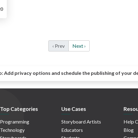
0
‹ Prev
Next ›
o:
Add privacy options and schedule the publishing of your d
Top Categories
Use Cases
Resou
Programming
Storyboard Artists
Help C
Technology
Educators
Blog
Storyboards
Students
Compa