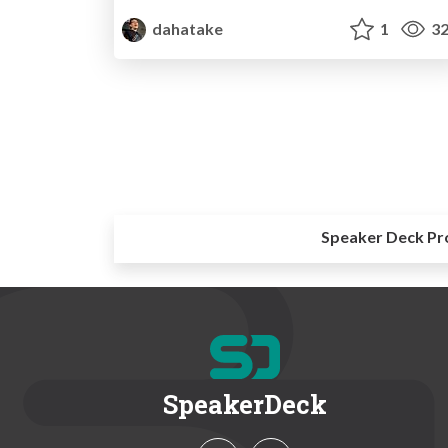
dahatake
1
32
Speaker Deck Pr
SpeakerDeck