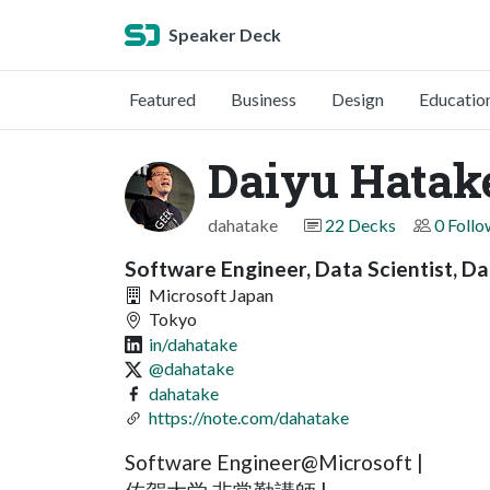
Speaker Deck
Featured
Business
Design
Educatio
Daiyu Hatak
dahatake
22 Decks
0 Follo
Software Engineer, Data Scientist, Da
Microsoft Japan
Tokyo
in/dahatake
@dahatake
dahatake
https://note.com/dahatake
Software Engineer@Microsoft |