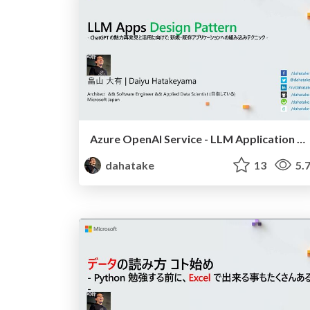
Azure OpenAI Service - LLM Application 開発 ハンズオン
dahatake
13
5.