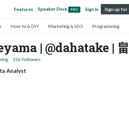
Speaker Deck
Features
Sign in
Sign up for
PRO
n
How-to & DIY
Marketing & SEO
Programming
eyama | @dahatake |
wing
126 Followers
ta Analyst