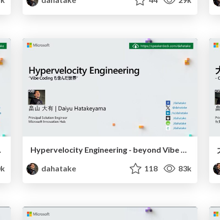
月バージョン-
Hypervelocity Engineering - beyond Vibe Coding -
0k
dahatake
118
83k