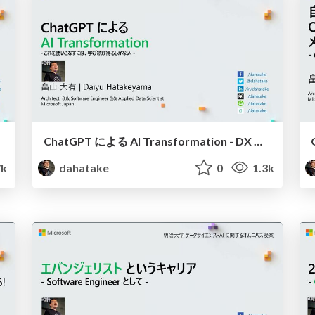
ChatGPT による AI Transformation - DX と Data と一緒に
7k
dahatake
0
1.3k