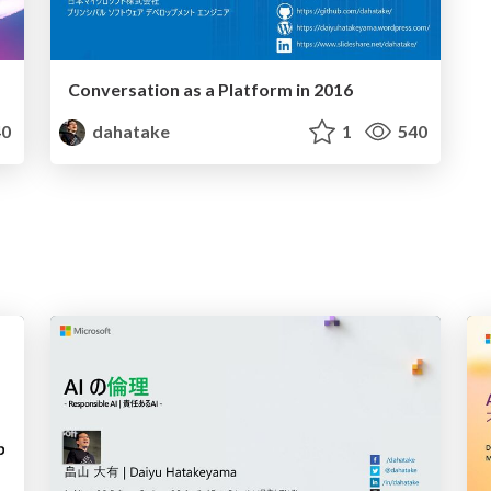
Conversation as a Platform in 2016
0
dahatake
1
540