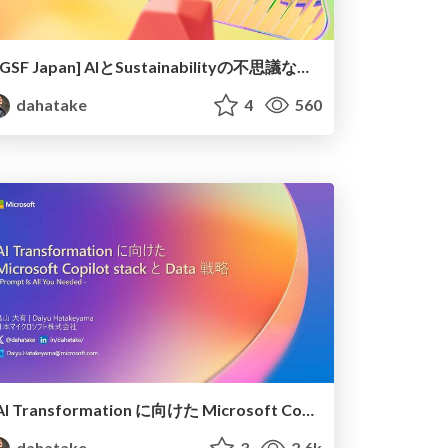
[GSF Japan] AIとSustainabilityの不思議な関係
dahatake
4
560
AI Transformation に向けた Microsoft Copilot Stack と Data 戦略
dahatake
3
2.6k