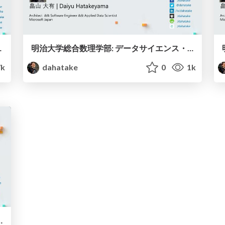
前に考えたいこと
明治大学総合数理学部: データサイエンス・AIに関するオムニバス授業 - エバンジェリストというキャリア
7k
dahatake
0
1k
icrosoft Cloud