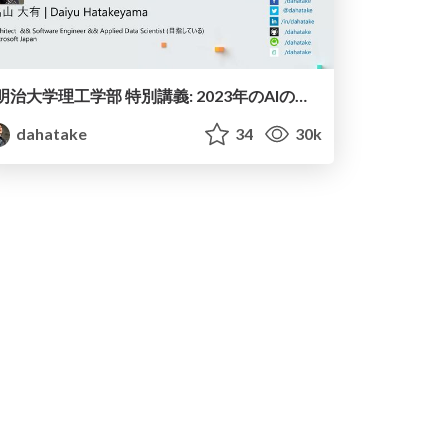
明治大学理工学部 特別講義: 2023年のAIの大事な話 - ChatGPT を知ろう -
dahatake
34
30k