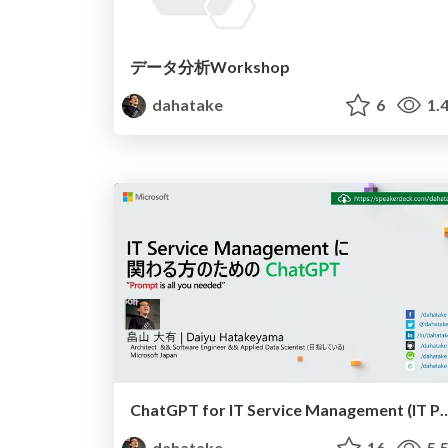
データ分析Workshop
dahatake
6
1.
ChatGPT for IT Service Manag
dahatake
16
5.