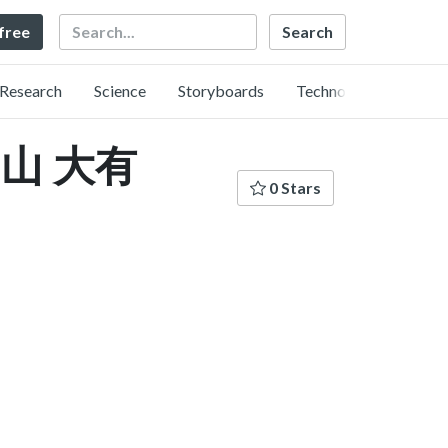
Search
 free
Research
Science
Storyboards
Technology
 畠山 大有
0 Stars