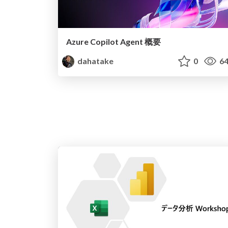
Azure Copilot Agent 概要
dahatake
0
64