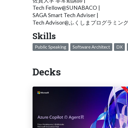
佐賀大学 非常勤講師 |
Tech Fellow@SUNABACO |
SAGA Smart Tech Adviser |
Tech Advisor@ふくしまプログラミ
Skills
Public Speaking
Software Architect
DX
Decks