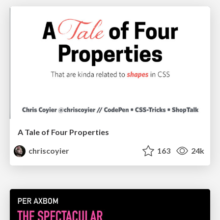
A Tale of Four Properties
chriscoyier
163
24k