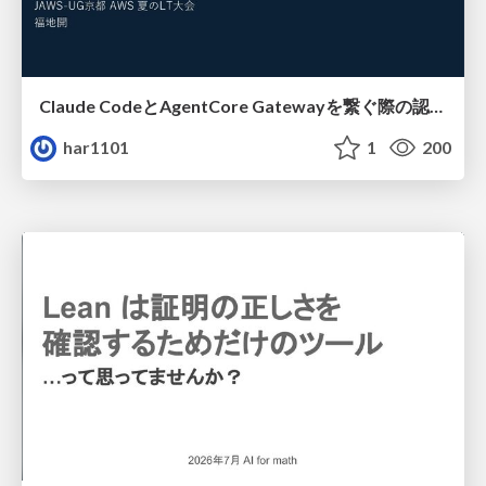
Claude CodeとAgentCore Gatewayを繋ぐ際の認証認可 / Authentication and authorization when connecting Claude Code with AgentCore Gateway
har1101
1
200