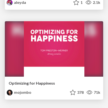
aleyda
1
2.1k
Optimizing for Happiness
mojombo
378
71k