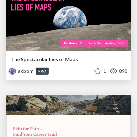
The Spectacular Lies of Maps
axbom
1
890
PRO