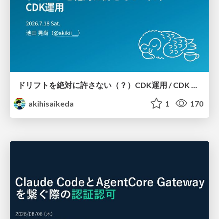
ドリフトを絶対に許さない（？）CDK運用 / CDK Ops with Zero Tolerance for Drifts (?)
akihisaikeda
1
170