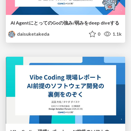
AI AgentにとってのGoの強み/弱みをdeep diveする
daisuketakeda
0
1.1k