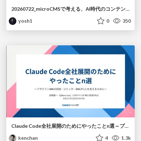
20260722_microCMSで考える、AI時代のコンテンツ運用設計
yosh1
0
350
Claude Code全社展開のためにやったことn選～プラグイン302個・コミッター271人を支えるために～
kenchan
4
1.3k