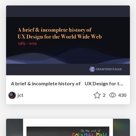
A brief & incomplete history of UX Design for the World Wide Web: 1989–2019
jct
2
430