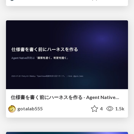
仕様書を書く前にハーネスを作る - Agent Native開発は「探索を速く、判定を固く」
gotalab555
4
1.5k