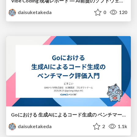
Vibe Coding 現場レポート ― AI前提のソフトウェア開発の裏側をのぞく
daisuketakeda
0
120
Goにおける 生成AIによるコード生成の ベンチマーク評価入門
daisuketakeda
2
1.1k