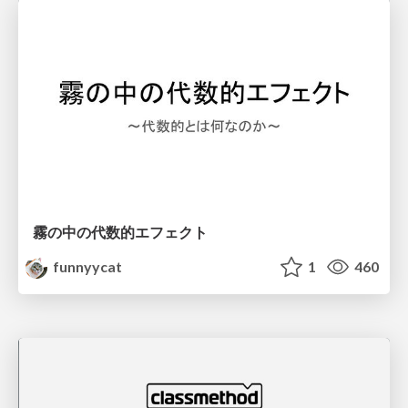
霧の中の代数的エフェクト
funnyycat
1
460