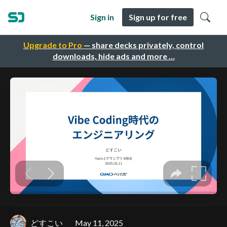
Sign in
Sign up for free
Upgrade to Pro
— share decks privately, control
downloads, hide ads and more …
どすこい
May 11, 2025