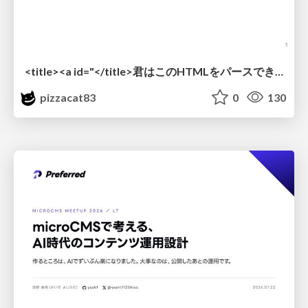
<title><a id="</title>君はこのHTMLをパースできるか"></a></title> #雑LT_study
pizzacat83
0
130