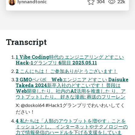
lynnandtonic
304
22k
Transcript
1 Vibe Coding時代の エンジニアリング どすこい
Hack-1グランプリ 6限⽬ 2025.05.11
2 こんにちは！ ご参加ありがとうございます！
3 GMOペパボ Webエンジニア どすこい Daisuke
Takeda 2024新卒⼊社のどすこいです！ 普段は
Web開発したり、社内のAI活⽤を推進した り、ア
ウトプットしたり。 好きな漫画: 葬送のフリーレン
X: @doskoi64 #Hack1グランプリでわいわいしてく
ださい！
4 私たちは「⼈類のアウトプットを増やす」ことを
ミッションとし、 インターネットやテクノロジーの
⼒で情報発信のハードルを下げる⽀援をしていま