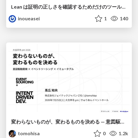
Lean は証明の正しさを確認するためだけのツールって思ってませんか？
inoueasei
1
140
変わらないものが、変わるものを決める — 意図駆動開発 × イベントソーシング × イミュータブル | What Doesn't Change Decides What Can — IDD × Event Sourcing × Immutability
tomohisa
0
1.2k