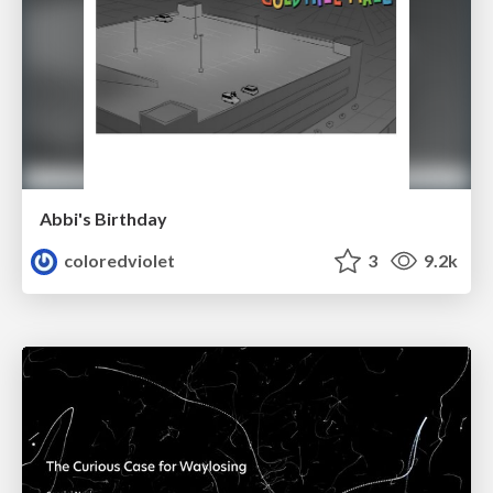
Abbi's Birthday
coloredviolet
3
9.2k