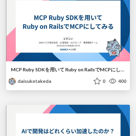
MCP Ruby SDKを用いて Ruby on RailsでMCPにしてみるWakaterb#3
daisuketakeda
0
400