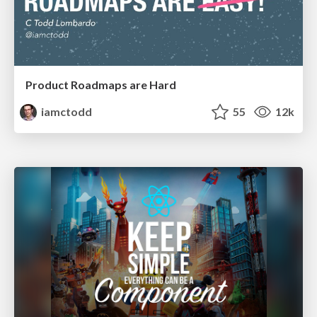
Product Roadmaps are Hard
iamctodd
55
12k