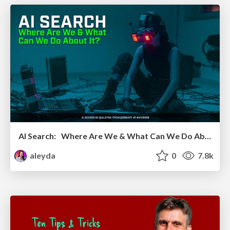
AI Search: Where Are We & What Can We Do About It?
aleyda
0
7.8k