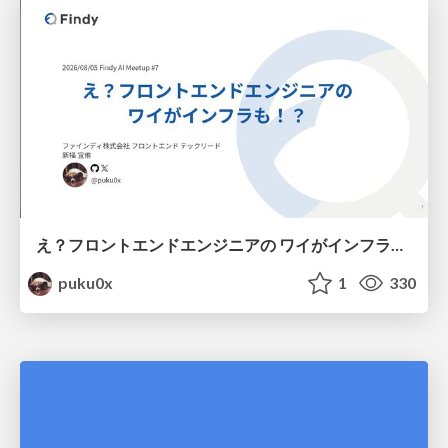
え？フロントエンドエンジニアの ワイがインフラも！？
puku0x
1
330