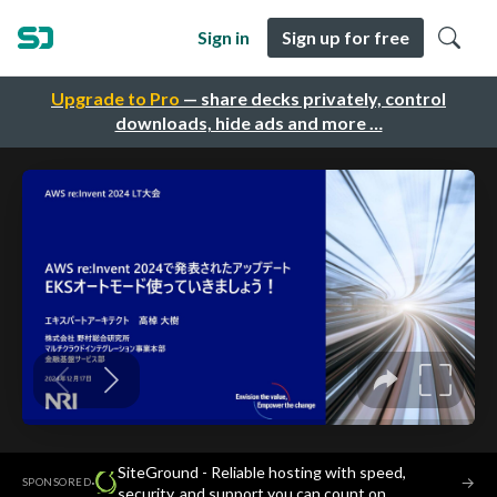
Sign in
Sign up for free
Upgrade to Pro
— share decks privately, control
downloads, hide ads and more …
SiteGround - Reliable hosting with speed,
·
→
SPONSORED
security, and support you can count on.