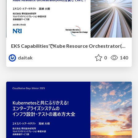
EKS Capabilitiesで Kube Resource Orchestrator(KRO)を試してみた！
daitak
0
140