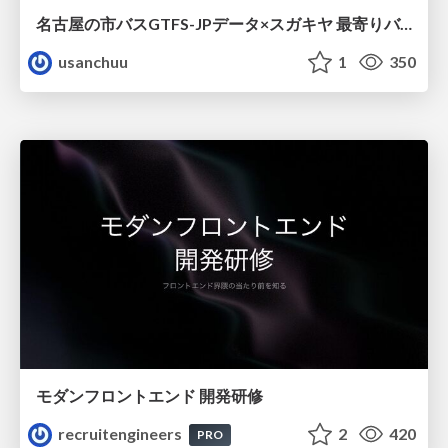
名古屋の市バスGTFS-JPデータ×スガキヤ 最寄りバス停検索をAmazon ElastiCache Serverless for Valkeyで最適化する
usanchuu
1
350
モダンフロントエンド 開発研修
recruitengineers
2
420
PRO