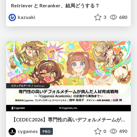
Retriever と Reranker、結局どうする？
kazuaki
3
680
【CEDEC2026】専門性の高いデフォルメチームが挑んだ人材育成戦略 〜Cygames Academiaの企画から実施まで〜
cygames
0
490
PRO