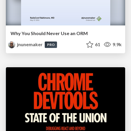
Why You Should Never Use an ORM
jnunemaker
61
9.9k
PRO