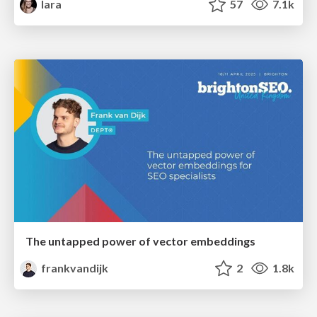
lara
57
7.1k
The untapped power of vector embeddings
frankvandijk
2
1.8k