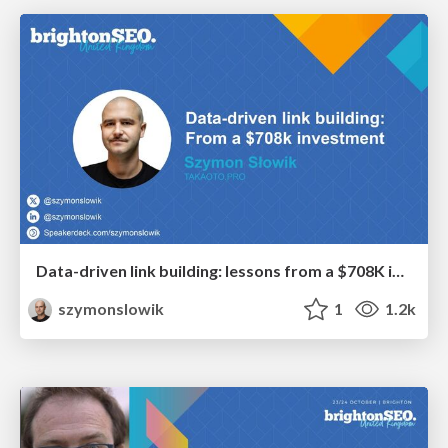
Data-driven link building: lessons from a $708K investment (BrightonSEO talk)
szymonslowik
1
1.2k