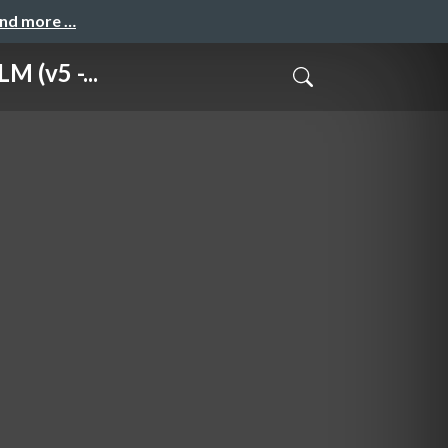
and more …
(v5 -...