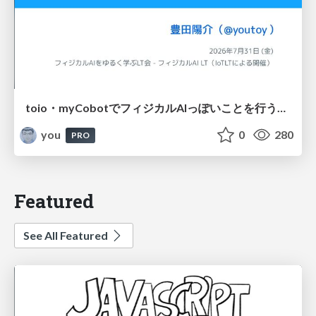
toio・myCobotでフィジカルAIっぽいことを行うための検討（とりあえず調査） / フィジカルAI LT（IoTLTによる開催）
you
0
280
PRO
Featured
See All Featured