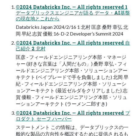
©2024 Databricks Inc. — All rights reserved 1
データブリックスエンジニアが語る データ・AI基盤
の現在地とこれから
Databricks Japan 2024/2/16 1 北村 匡彦 桑野 章弘 北
岡 早紀 志賀 優毅 16-D-2 Developer’s Summit 2024
©2024 Databricks Inc. — All rights reserved 自
己紹介 2 北村
匡彦 - フィールドエンジニアリング本部・マネージ
ャー (好きな言葉は「人間だもの」) 桑野 章弘 - フィ
ールドエンジニアリング本部・ソリューションアー
キテクト (ベイブレードで手を負傷しました) 北岡 早
紀 - フィールドエンジニアリング本部・ソリューシ
ョンアーキテクト (最近ゼルダをクリアしました) 志
賀 優毅 - フィールドエンジニアリング本部・ソリュ
ーションアーキテクト (ラーメン二郎すき)
©2024 Databricks Inc. — All rights reserved プ
ロダクト セーフ ハーバー
ステートメント この情報は、データブリックスの一
般的な製品の方向性を概説するために提供さ れるも