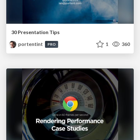
30 Presentation Tips
portentint
1
360
PRO