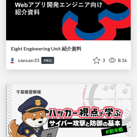
Eight Engineering Unit 紹介資料
sansan33
3
8.1k
PRO