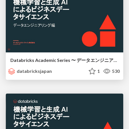
Databricks Academic Series 〜 データエンジニアリング編 〜 / academic-series-data-engineering
databricksjapan
1
530