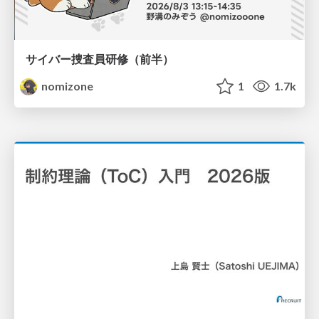
サイバー捜査員研修（前半）
nomizone
1
1.7k