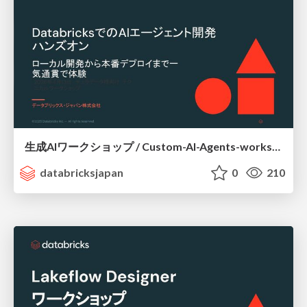
生成AIワークショップ / Custom-AI-Agents-workshop
databricksjapan
0
210