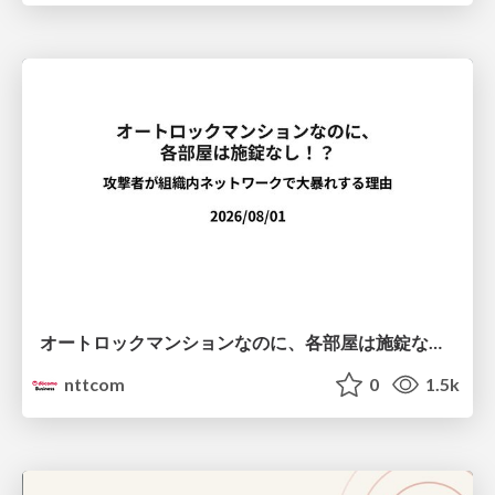
オートロックマンションなのに、各部屋は施錠なし！？ 攻撃者が組織内ネットワークで大暴れする理由 / The Front Door Is Locked, but the Rooms Are Wide Open: Why Attackers Move Freely Inside Enterprise Networks
nttcom
0
1.5k