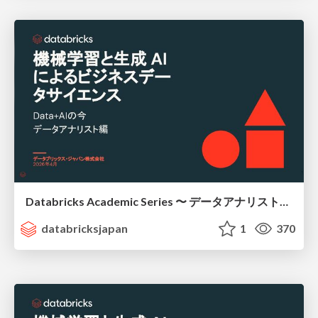
Databricks Academic Series 〜 データアナリスト編 〜 / academic-series-data-analyst
databricksjapan
1
370