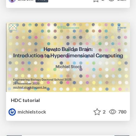
HDC tutorial
michielstock
2
780