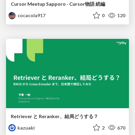
Cursor Meetup Sapporo - Cursor物語 続編
cocacola917
0
120
Retriever と Reranker、結局どうする？
kazuaki
2
670