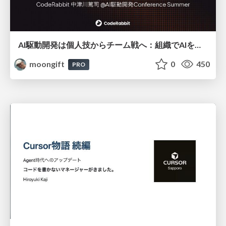
AI駆動開発は個人技からチーム戦へ：組織でAIを使いこなすための実践設計
moongift
0
450
PRO