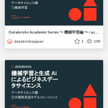
Databricks Academic Series 〜 機械学習編 〜 / academic-series-ml
databricksjapan
1
190