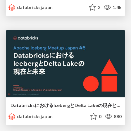
databricksjapan
2
1.4k
DatabricksにおけるIcebergとDelta Lakeの現在と未来 / The Present and Future of Iceberg and Delta Lake in Databricks
databricksjapan
0
880