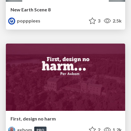
New Earth Scene 8
popppiees
3
2.5k
First, design no harm
axbom
2
1.2k
PRO