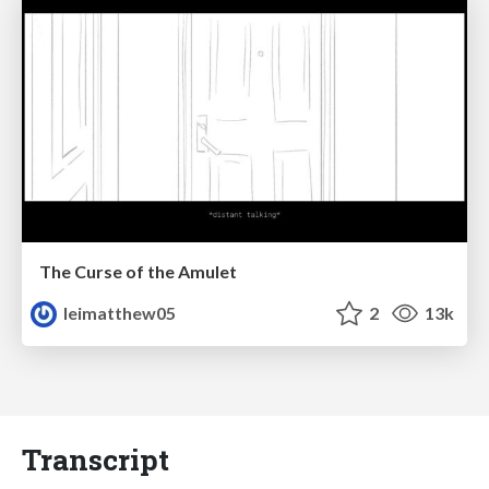
The Curse of the Amulet
leimatthew05
2
13k
Transcript