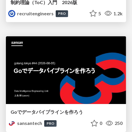
制約理論（ToC）入門 2026版
recruitengineers
5
1.2k
PRO
Goでデータパイプラインを作ろう
sansantech
0
250
PRO