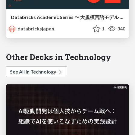
Databricks Academic Series 〜 大規模言語モデル / エージェント編 〜 / academic-series-llm
databricksjapan
1
340
Other Decks in Technology
See All in Technology