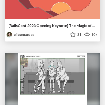
[RailsConf 2023 Opening Keynote] The Magic of Rails
eileencodes
31
10k