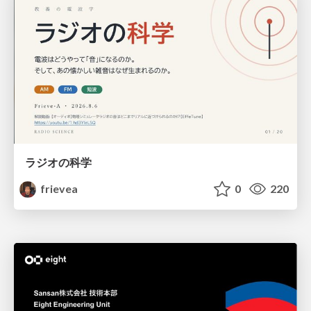
ラジオの科学
frievea
0
220