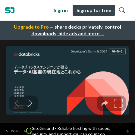
Sign in
Sign up for free
Upgrade to Pro
— share decks privately, control
downloads, hide ads and more …
SiteGround - Reliable hosting with speed,
·
→
SPONSORED
security, and support you can count on.