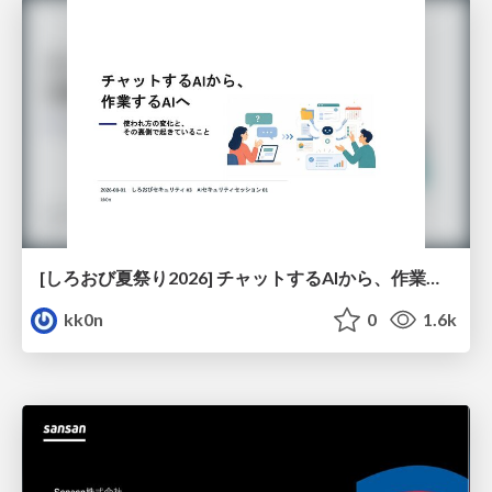
[しろおび夏祭り2026] チャットするAIから、作業するAIへ - 使われ方の変化と、その裏側で起きていること
kk0n
0
1.6k