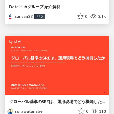
Data Hubグループ 紹介資料
sansan33
0
3.1k
PRO
グローバル基準のSREは、運用現場でどう機能したか：成熟度アセスメントの実践 ／ SRE NEXT 2026
sorawatanabe
0
110