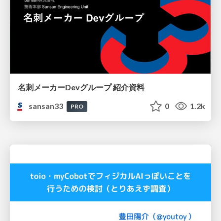
名刺メーカーDevグループ 紹介資料
sansan33
0
1.2k
PRO