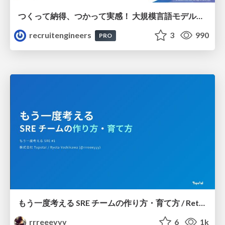
つくって納得、つかって実感！ 大規模言語モデルことはじめ ver2.0
recruitengineers
3
990
PRO
もう一度考える SRE チームの作り方・育て方 / Rethinking SRE #1: Building and Growing SRE Teams
rrreeeyyy
6
1k