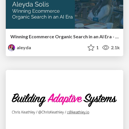
Winning Ecommerce Organic Search in an AI Era - #searchnstuff2025
aleyda
1
2.1k