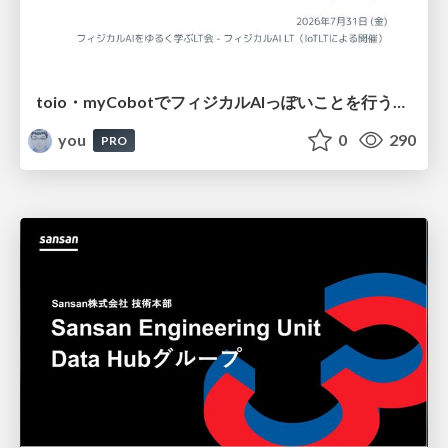
toio・myCobotでフィジカルAIっぽいことを行うための検討（とりあえず調査） / フィジカルAI LT（IoTLTによる開催）
you
0
290
PRO