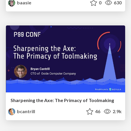
baasie
0
630
Sharpening the Axe: The Primacy of Toolmaking
bcantrill
46
2.9k