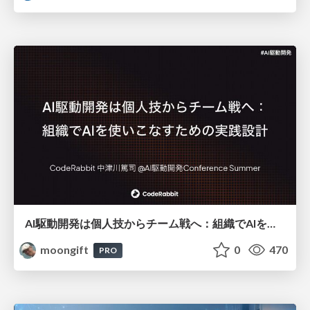
AI駆動開発は個人技からチーム戦へ：組織でAIを使いこなすための実践設計
moongift
0
470
PRO