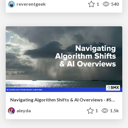
reverentgeek
1
540
Navigating Algorithm Shifts & AI Overviews - #SMXNext
aleyda
1
1.5k