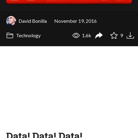
David Bonilla
November 19, 2016
Technology
1.6k
9
Data! Data! Data!