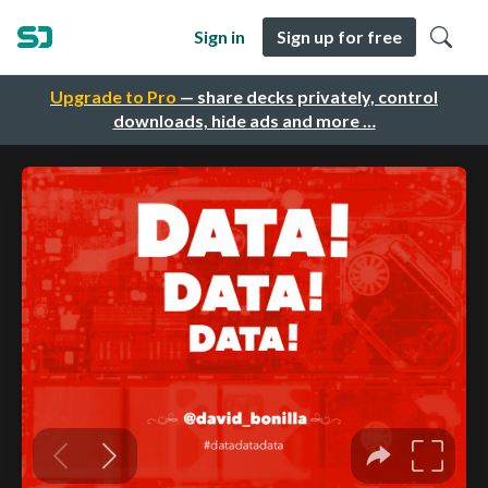
Sign in
Sign up for free
Upgrade to Pro
— share decks privately, control
downloads, hide ads and more …