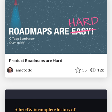
Product Roadmaps are Hard
iamctodd
55
12k