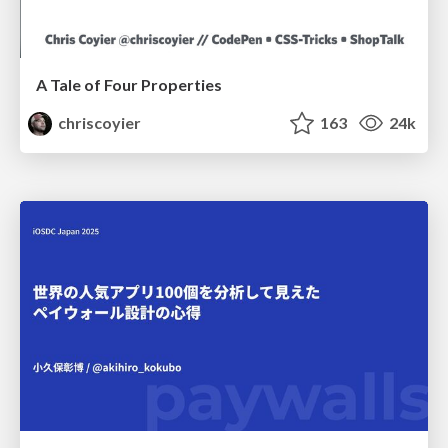
A Tale of Four Properties
chriscoyier
163
24k