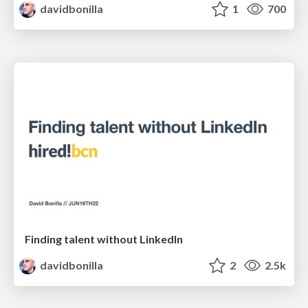
davidbonilla
1
700
Finding talent without LinkedIn
davidbonilla
2
2.5k