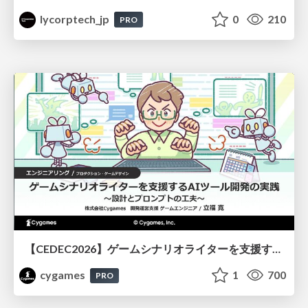
lycorptech_jp
0
210
PRO
【CEDEC2026】ゲームシナリオライターを支援するAIツール開発の実践 ― 設計とプロンプトの工夫 ―
cygames
1
700
PRO