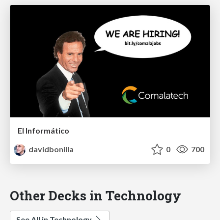
El Informático
davidbonilla
0
700
Other Decks in Technology
See All in Technology