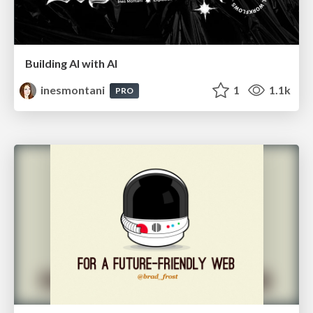
Building AI with AI
inesmontani
1
1.1k
PRO