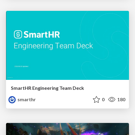
SmartHR Engineering Team Deck
smarthr
0
180