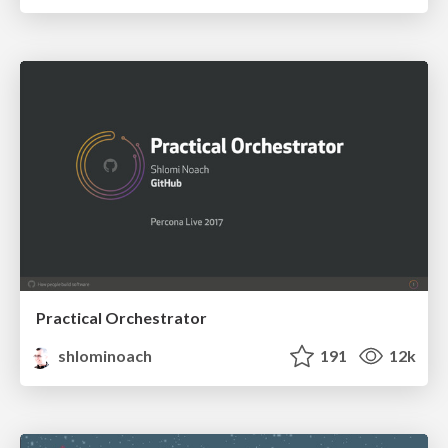
Practical Orchestrator
shlominoach
191
12k