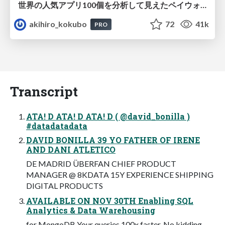
世界の人気アプリ100個を分析して見えたペイウォール設計の心得
akihiro_kokubo
72
41k
PRO
Transcript
ATA! D ATA! D ATA! D ( @david_bonilla )
#datadatadata
DAVID BONILLA 39 YO FATHER OF IRENE
AND DANI ATLETICO
DE MADRID ÜBERFAN CHIEF PRODUCT
MANAGER @ 8KDATA 15Y EXPERIENCE SHIPPING
DIGITAL PRODUCTS
AVAILABLE ON NOV 30TH Enabling SQL
Analytics & Data Warehousing
for MongoDB Your queries 100x faster. No kidding.