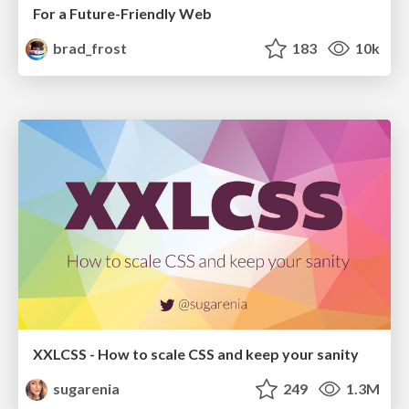
For a Future-Friendly Web
brad_frost
183
10k
XXLCSS - How to scale CSS and keep your sanity
sugarenia
249
1.3M