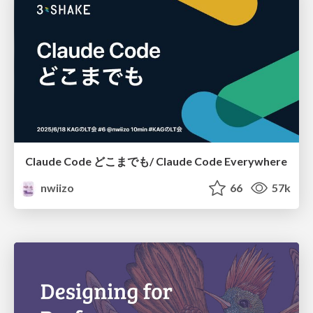
Claude Code どこまでも/ Claude Code Everywhere
nwiizo
66
57k