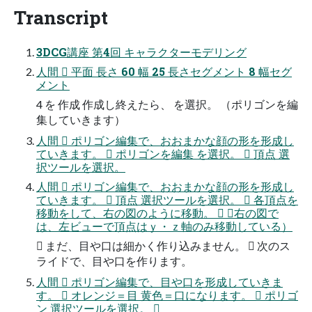
Transcript
3DCG講座 第4回 キャラクターモデリング
人間  平面 長さ 60 幅 25 長さセグメント 8 幅セグ
メント
4 を 作成 作成し終えたら、 を選択。 （ポリゴンを編
集していきます）
人間  ポリゴン編集で、おおまかな顔の形を形成し
ていきます。  ポリゴンを編集 を選択。  頂点 選
択ツールを選択。
人間  ポリゴン編集で、おおまかな顔の形を形成し
ていきます。  頂点 選択ツールを選択。  各頂点を
移動をして、右の図のように移動。  （右の図で
は、左ビューで頂点はｙ・ｚ軸のみ移動している）
 まだ、目や口は細かく作り込みません。  次のス
ライドで、目や口を作ります。
人間  ポリゴン編集で、目や口を形成していきま
す。  オレンジ＝目 黄色＝口になります。  ポリゴ
ン 選択ツールを選択。 