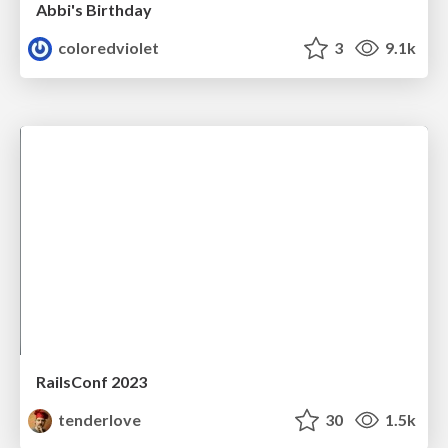
Abbi's Birthday
coloredviolet
3
9.1k
RailsConf 2023
tenderlove
30
1.5k