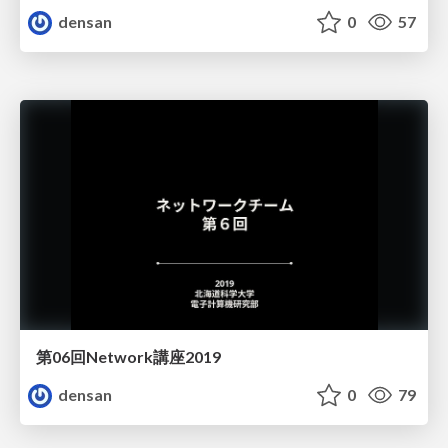
densan
0
57
第06回Network講座2019
densan
0
79