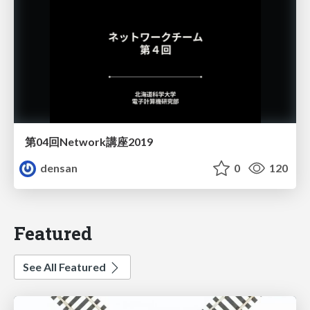
第04回Network講座2019
densan
0
120
Featured
See All Featured