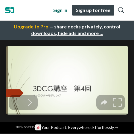
Sign in
Sign up for free
Upgrade to Pro
— share decks privately, control
downloads, hide ads and more …
·
Your Podcast. Everywhere. Effortlessly.
→
SPONSORED