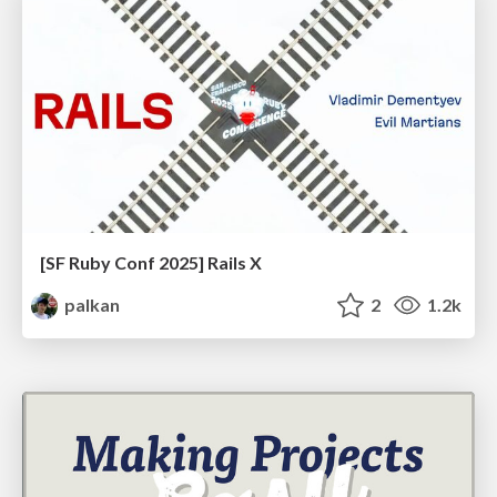
[SF Ruby Conf 2025] Rails X
palkan
2
1.2k