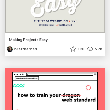
Making Projects Easy
brettharned
120
6.7k