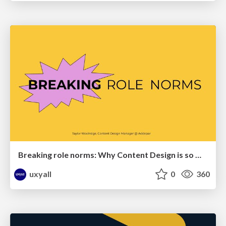
Breaking role norms: Why Content Design is so much more than writing copy - Taylor Woolridge
uxyall
0
360