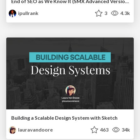
End of SEO as We Know It (SMX Advanced Version)
ipullrank
3
4.3k
Building a Scalable Design System with Sketch
lauravandoore
463
34k