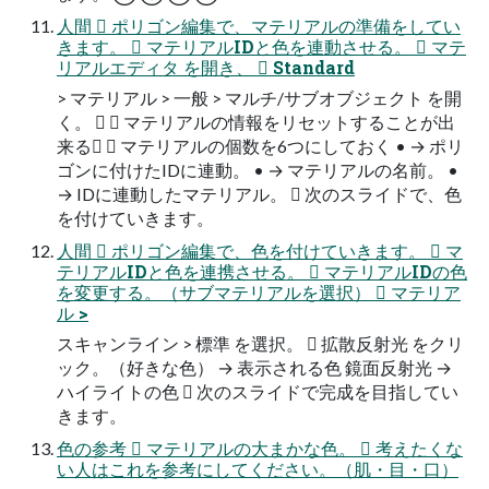
人間  ポリゴン編集で、マテリアルの準備をしてい
きます。  マテリアルIDと色を連動させる。  マテ
リアルエディタ を開き、  Standard
> マテリアル > 一般 > マルチ/サブオブジェクト を開
く。  （ マテリアルの情報をリセットすることが出
来る）  マテリアルの個数を6つにしておく • → ポリ
ゴンに付けたIDに連動。 • → マテリアルの名前。 •
→ IDに連動したマテリアル。  次のスライドで、色
を付けていきます。
人間  ポリゴン編集で、色を付けていきます。  マ
テリアルIDと色を連携させる。  マテリアルIDの色
を変更する。（サブマテリアルを選択）  マテリア
ル >
スキャンライン > 標準 を選択。  拡散反射光 をクリ
ック。（好きな色） → 表示される色 鏡面反射光 →
ハイライトの色  次のスライドで完成を目指してい
きます。
色の参考  マテリアルの大まかな色。  考えたくな
い人はこれを参考にしてください。（肌・目・口）