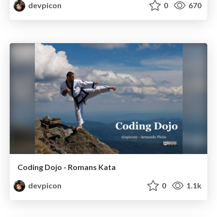
devpicon
0
670
Coding Dojo - Romans Kata
devpicon
0
1.1k