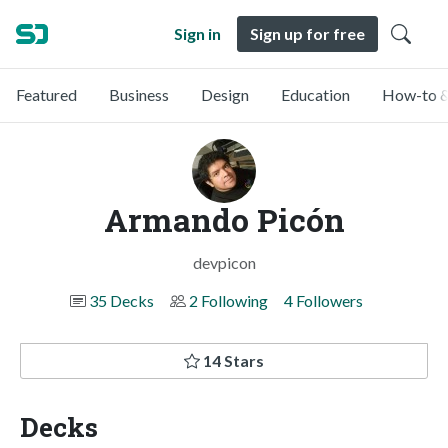
Sign in
Sign up for free
Featured
Business
Design
Education
How-to &
Armando Picón
devpicon
35 Decks
2 Following
4 Followers
14 Stars
Decks