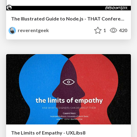
The Illustrated Guide to Node.js - THAT Conference 2024
reverentgeek
1
420
The Limits of Empathy - UXLibs8