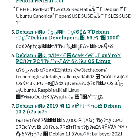
Fedora RedHat ࢧԉ͋Γ
͋Γ RHEL RedHat ͳ͠ CentOS RedHat ࢧԉ͋Γ ͋Γ Debian ͳ͠ ͋Γ
Ubuntu Canonical ͋Γ openSUSE SUSE ࢧԉ͋Γ ͋Γ SLES SUSE
ͳ͠
Debian ͱ͸ʁ ੈքن໛Ͱ։ൃ͕ߦΘΕ͍ͯΔ ެࣜͷ Debian
։ൃऀʢDebian Developerʣ͸ɺ63ϲࠃ ʹ໿ 1000 ໊
ύοέʔδϝϯςφ΍຋༁ͳͲͷߩݙऀ΋ೖΕΔͱ ΋ͬͱଟ͘ͷਓ͕ͨͪࢀՃ
Debian ͱ͸ʁ ༷ʑͳ༻్ʹ࢖͑Δ൚༻తͳ࡞Γ σεΫτοϓ
PCɺϊʔτ PC ͳͲͷීஈར༻͢Δίϯ ϐϡʔλͷ OS Linux
αʔό ྫɿweb αʔόͷγΣΞɿhttps://w3techs.com/
technologies/details/os-linux/all/allʣ ૊ࠐσόΠεͷϕʔε
OS ʢଟ͘ͷ CPU Ͱಈ࡞͢Δʣ ʮDebianʯϕʔεͳ೿ੜ OS ͷݯྲྀ
ྫɿUbuntuɺRaspbianɺKali Linux
೿ੜઌͷσΟετϦϏϡʔγϣϯͱ૬ޓʹ৘ใަ׵Λ ͯ͠։ൃ͍ͯ͠Δ
Debian ͱ͸ʁ 2019 ೥ 11 ݄ͷ࣌఺Ͱɺ࠷৽൛͸ Debian
10.2 (ίʔυ ωʔϜ:
buster) ύοέʔδ਺͸ ໿ 57,000 Ҏ্Λఏڙ ެࣜʹαϙʔτ͢Δ CPU
ΞʔΩςΫνϟ͸ 10 ίʔυωʔϜ͸τΠɾετʔϦʔͷΩϟϥΫλʔ໊Λ ࠾༻