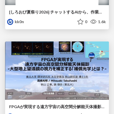
[しろおび夏祭り2026] チャットするAIから、作業するAIへ - 使われ方の変化と、その裏側で起きていること
kk0n
0
1.6k
FPGAが実現する遠方宇宙の高空間分解能天体撮影 -大型地上望遠鏡の視力を補正する「補償光学」とは？-