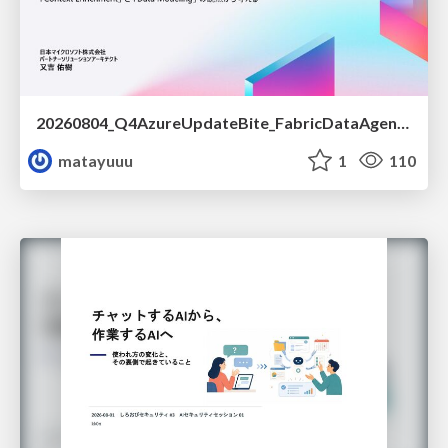
20260804_Q4AzureUpdateBite_FabricDataAgentの精度を高める設計.pdf
matayuuu
1
110