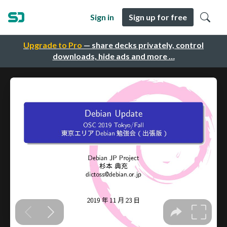
Sign in
Sign up for free
Upgrade to Pro
— share decks privately, control
downloads, hide ads and more …