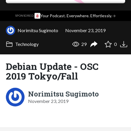
·
Your Podcast. Everywhere. Effortlessly.
→
SPONSORED
Norimitsu Sugimoto
November 23, 2019
Technology
29
0
Debian Update - OSC
2019 Tokyo/Fall
Norimitsu Sugimoto
November 23, 2019