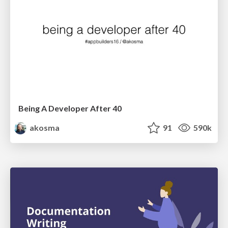
Being A Developer After 40
akosma
91
590k