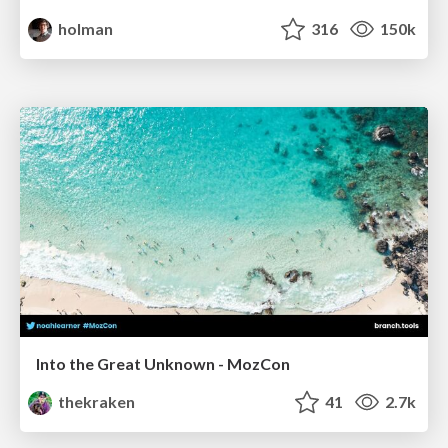
holman
316
150k
Into the Great Unknown - MozCon
thekraken
41
2.7k