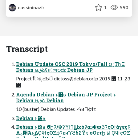
cassininazir
1
590
Transcript
Debian Update OSC 2019 Tokyo/Fall ౦ژΤϦΞ
Debian ษڧձʢग़ு൛ʣ Debian JP
Project ਿຊ యॆ
dictoss@debian.or.jp
2019 ೥ 11 ݄ 23
೔
Agenda Debian ͱ͸ʁ Debian JP Project ͱ
Debian ษڧձ Debian
10 (buster) Debian Updates ࠓޙͷΠϕϯτ
Debian ͱ͸ʁ
Debian ͱ͸ʁ ϑϦʔ/ΦʔϓϯͳϢχόʔαϧΦϖϨʔςΟϯάγεςϜ
Λ࡞੒͠Α͏ͱ͢ΔϘϥϯςΟΞϕʔεͷϓϩδΣΫτ σΟετϦ اۀ ϘϥϯςΟΞ