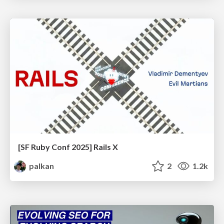
[SF Ruby Conf 2025] Rails X
palkan
2
1.2k