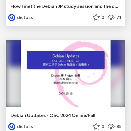
How I met the Debian JP study session and the openSUSE developer community in Japan.
dictoss
0
71
Debian Updates - OSC 2024 Online/Fall
dictoss
0
85