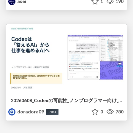
asei
1
190
20260608_Codexの可能性_ノンプログラマー向け_大城追記
doradora09
0
780
PRO