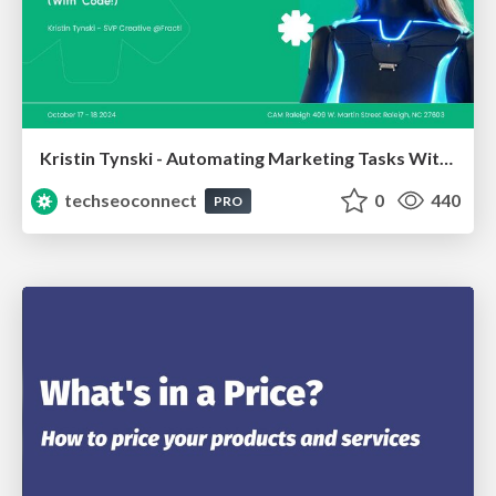
Kristin Tynski - Automating Marketing Tasks With AI
techseoconnect
0
440
PRO