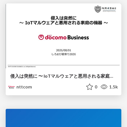
侵入は突然に 〜 IoTマルウェアと悪用される家庭の機器 ～ / When Intrusion Strikes: IoT Malware and the Abuse of Home Devices
nttcom
0
1.5k