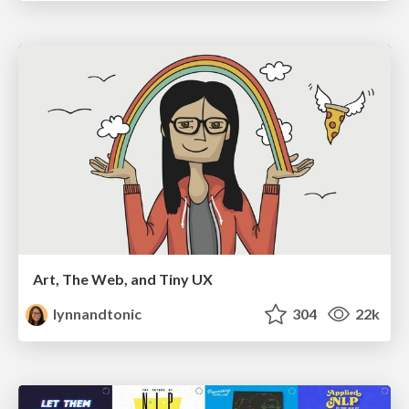
Art, The Web, and Tiny UX
lynnandtonic
304
22k