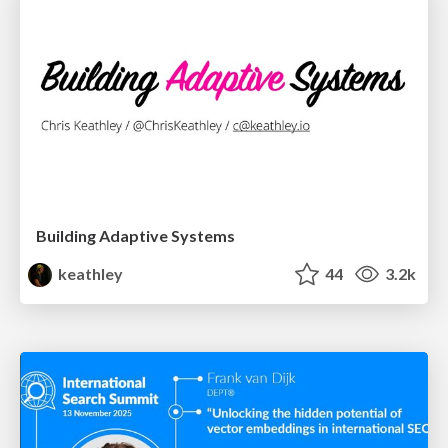
Building Adaptive Systems
keathley
44
3.2k