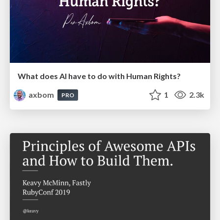
What does AI have to do with Human Rights?
axbom
1
2.3k
PRO