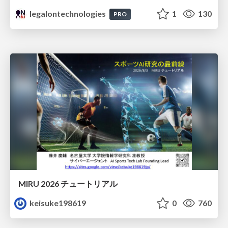
legalontechnologies
1
130
PRO
MIRU 2026 チュートリアル
keisuke198619
0
760