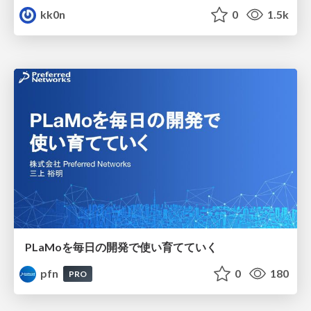
kk0n
0
1.5k
PLaMoを毎日の開発で使い育てていく
pfn
0
180
PRO