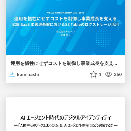
運用を犠牲にせずコストを制御し事業成長を支える B2B SaaS ID管理基盤におけるS3 Tableのログストレージ活用
kaminashi
1
360