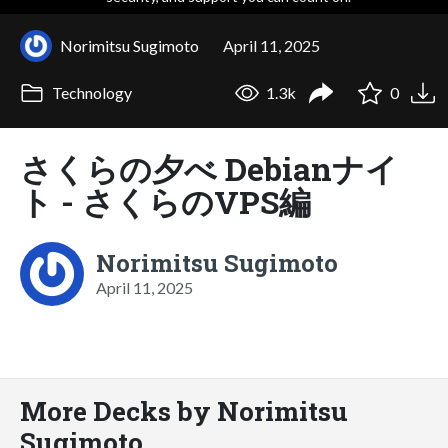
Norimitsu Sugimoto
April 11, 2025
Technology
1.3k
0
さくらの夕べ Debianナイ
ト - さくらのVPS編
Norimitsu Sugimoto
April 11, 2025
More Decks by Norimitsu
Sugimoto