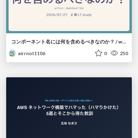
コンポーネント名には何を含めるべきなのか？ / what-should-be-included-in-component-names
airrnot1106
0
250