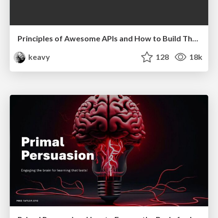
Principles of Awesome APIs and How to Build Them.
keavy
128
18k