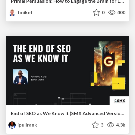
Primal Persuasion: How to Engage the Brain for Learning That Lasts
tmiket
0
400
End of SEO as We Know It (SMX Advanced Version)
ipullrank
3
4.3k