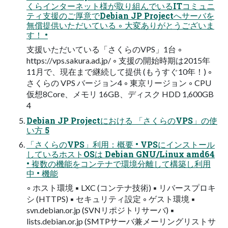
くらインターネット様が取り組んでいるITコミュニ
ティ支援のご厚意でDebian JP Projectへサーバを
無償提供いただいている ◦ 大変ありがとうございま
す！ •
支援いただいている「さくらのVPS」1台 ◦
https://vps.sakura.ad.jp/ ◦ 支援の開始時期は2015年
11月で、現在まで継続して提供 (もうすぐ10年！) ◦
さくらの VPS バージョン4 ◦ 東京リージョン ◦ CPU
仮想8Core、メモリ 16GB、ディスク HDD 1,600GB
4
Debian JP Projectにおける 「さくらのVPS」の使
い方 5
「さくらのVPS」利用：概要 • VPSにインストール
しているホストOSは Debian GNU/Linux amd64
• 複数の機能をコンテナで環境分離して構築し利用
中 • 機能
◦ ホスト環境 ▪ LXC (コンテナ技術) ▪ リバースプロキ
シ (HTTPS) ▪ セキュリティ設定 ◦ ゲスト環境 ▪
svn.debian.or.jp (SVNリポジトリサーバ) ▪
lists.debian.or.jp (SMTPサーバ兼メーリングリストサ