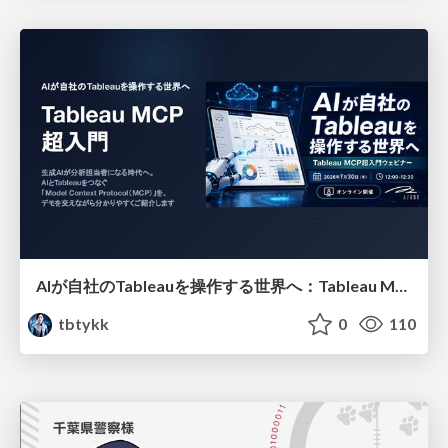
AIが自社のTableauを操作する世界へ：Tableau MCP超入門
tbtykk
0
110