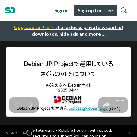
Sign in
Sign up for free
Upgrade to Pro
— share decks privately, control
downloads, hide ads and more …
SiteGround - Reliable hosting with speed,
·
→
SPONSORED
security, and support you can count on.