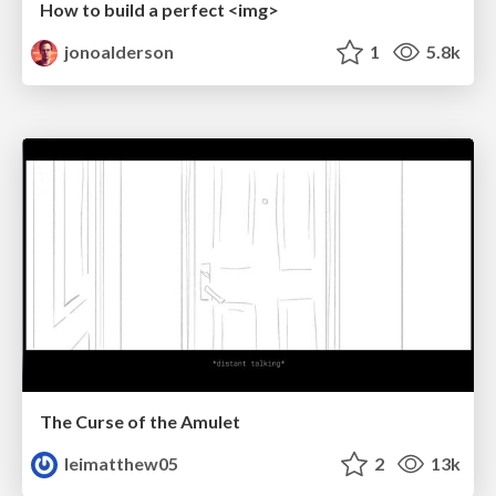
How to build a perfect <img>
jonoalderson
1
5.8k
The Curse of the Amulet
leimatthew05
2
13k