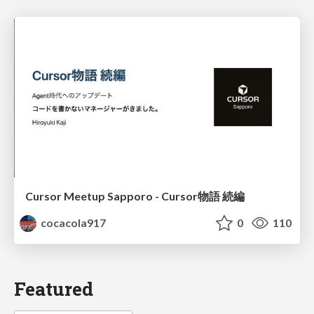
Cursor Meetup Sapporo - Cursor物語 続編
cocacola917
0
110
Featured