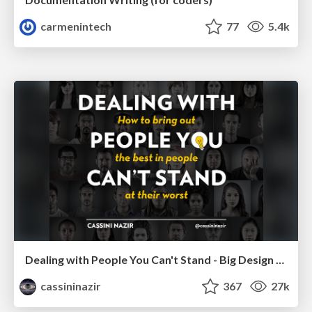
carmenintech
77
5.4k
Dealing with People You Can't Stand - Big Design 2015
cassininazir
367
27k