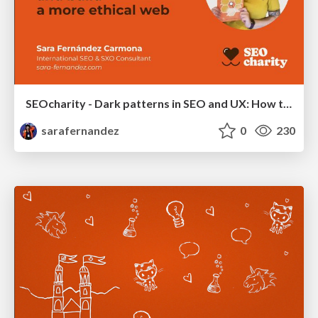
SEOcharity - Dark patterns in SEO and UX: How to avoid them and build a more ethical web
sarafernandez
0
230