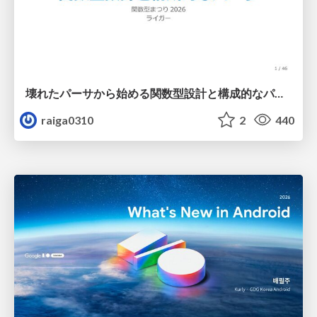
壊れたパーサから始める関数型設計と構成的なパーサ #fp_matsuri
raiga0310
2
440