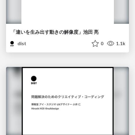
「違いを生み出す動きの解像度」池田 亮
dist
0
1.1k