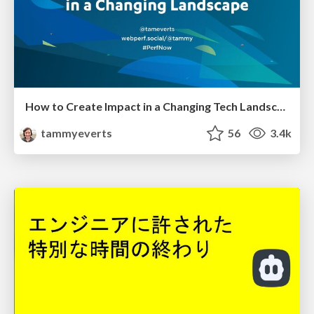
How to Create Impact in a Changing Tech Landscape [PerfNow 2023]
tammyeverts
56
3.4k