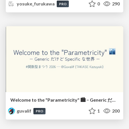
yosuke_furukawa
0
290
PRO
Welcome to the "Parametricity" 🏙️ − Generic だけど Specific な世界 −
guvalif
1
200
PRO