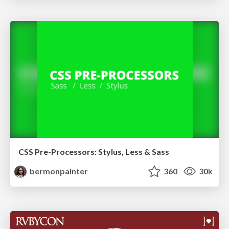
CSS Pre-Processors: Stylus, Less & Sass
bermonpainter
360
30k