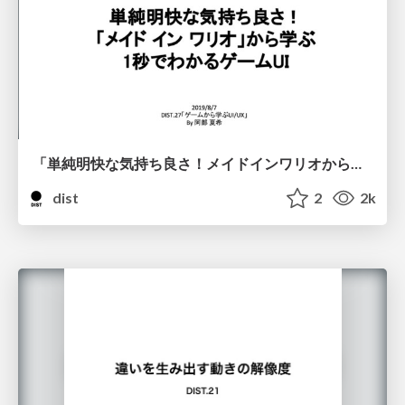
「単純明快な気持ち良さ！メイドインワリオから学ぶ1秒でわかるゲームUI」株式会社i-plug サービス開発部 UXグループプランニングチーム デザイナー 阿部 夏希
dist
2
2k