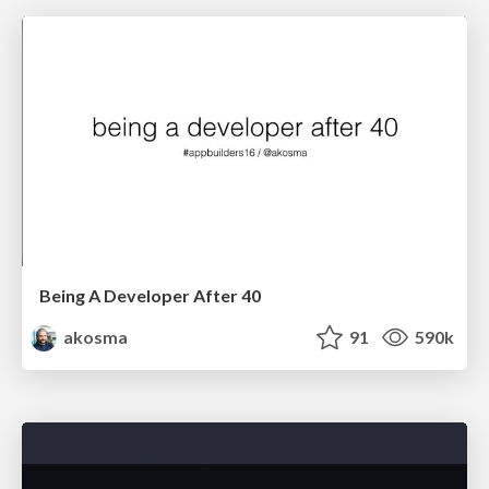
Being A Developer After 40
akosma
91
590k