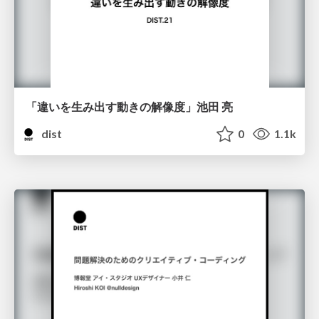
「違いを生み出す動きの解像度」池田 亮
dist
0
1.1k