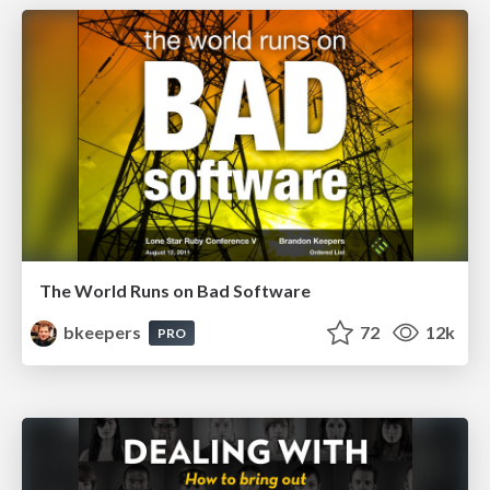
The World Runs on Bad Software
bkeepers
72
12k
PRO