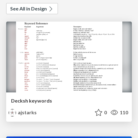
See All in Design
Decksh keywords
ajstarks
0
110