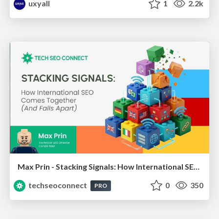
uxyall
1
2.2k
Max Prin - Stacking Signals: How International SEO Comes Together (And Falls Apart)
techseoconnect
0
350
PRO