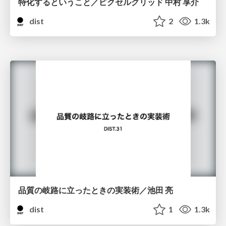
特化するということ／ピクセルグリッド 中村 享介
dist
2
1.3k
品質の岐路に立ったときの実装術／池田 亮
dist
1
1.3k