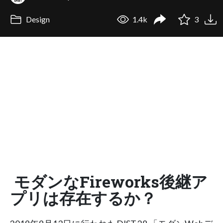
Design
1.4k
3
モダンなFireworks後継ア
プリは存在するか？