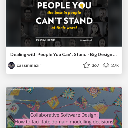
Dealing with People You Can't Stand - Big Design 2015
cassininazir
367
27k