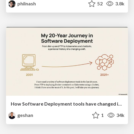
philnash
52
3.8k
How Software Deployment tools have changed in the past 20 years
geshan
1
34k