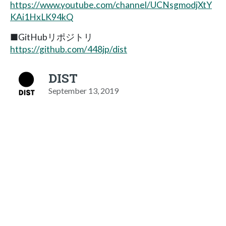
https://www.youtube.com/channel/UCNsgmodjXtY
KAi1HxLK94kQ
■GitHubリポジトリ
https://github.com/448jp/dist
DIST
September 13, 2019