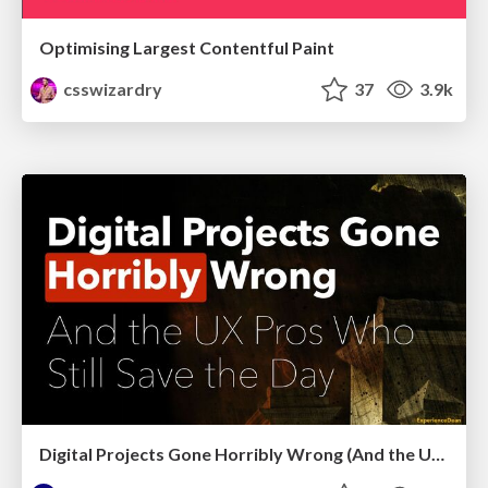
Optimising Largest Contentful Paint
csswizardry
37
3.9k
Digital Projects Gone Horribly Wrong (And the UX Pros Who Still Save the Day) - Dean Schuster