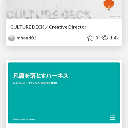
CULTURE DECK／Creative Director
mhand01
0
1.4k