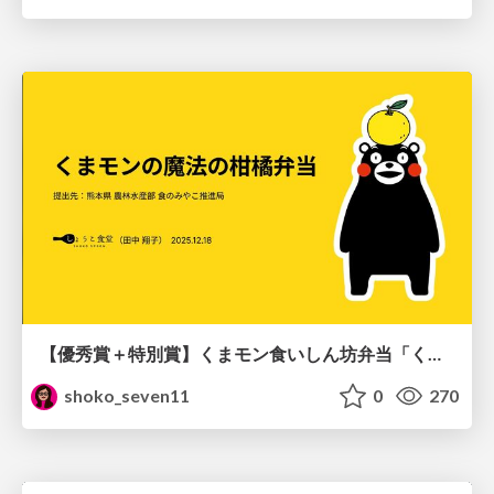
【優秀賞＋特別賞】くまモン食いしん坊弁当「くまモンの魔法の柑橘弁当」最終審査資料
shoko_seven11
0
270