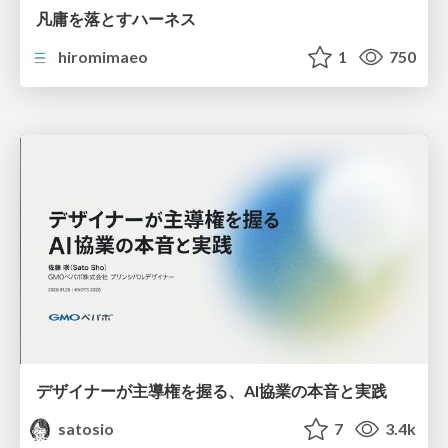
凡庸を落とすハーネス
hiromimaeo
1
750
デザイナーが主導権を握る、AI協業の本音と実践
satosio
7
3.4k