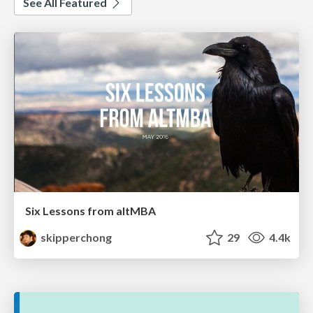
See All Featured
Six Lessons from altMBA
skipperchong
29
4.4k