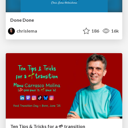
Done Done
chrislema
186
16k
Ten Tips & Tricks for a 🌱 transition