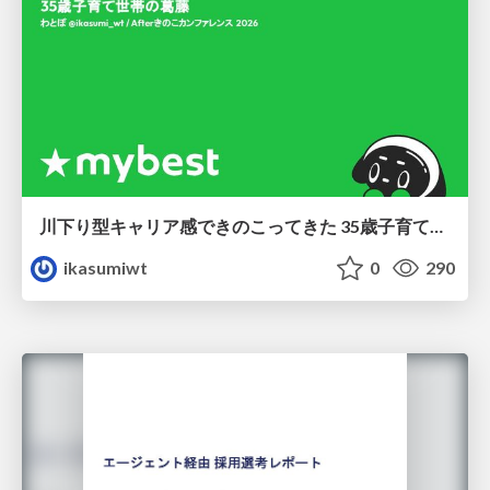
川下り型キャリア感できのこってきた 35歳子育て世帯の葛藤
ikasumiwt
0
290