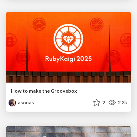
How to make the Groovebox
asonas
2
2.3k