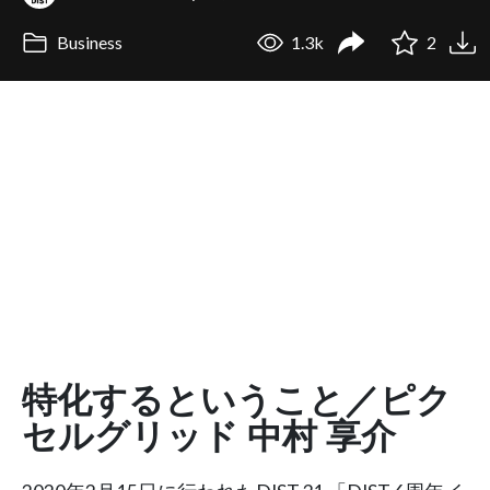
Business
1.3k
2
特化するということ／ピク
セルグリッド 中村 享介