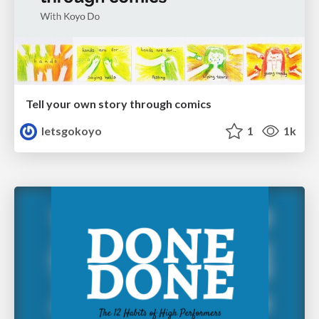
Tell your own story through comics
letsgokoyo
1
1k