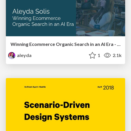
Winning Ecommerce Organic Search in an AI Era - #searchnstuff2025
aleyda
1
2.1k