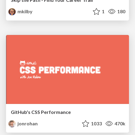
mkilby
1
180
GitHub's CSS Performance
jonrohan
1033
470k