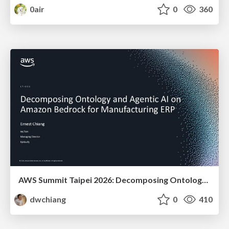
0air
0
360
AWS Summit Taipei 2026: Decomposing Ontology and Agentic AI - Using Amazon Bedrock to Bring Living Water to Manufacturing ERP
dwchiang
0
410