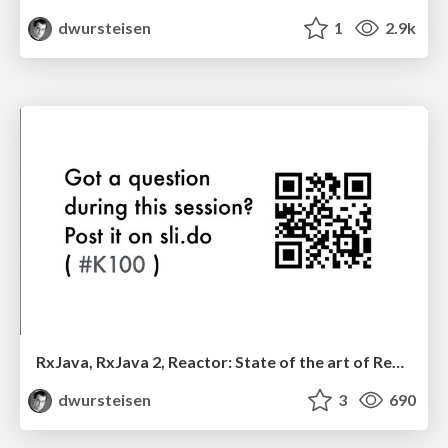
dwursteisen
1
2.9k
RxJava, RxJava 2, Reactor: State of the art of Reactive Streams on the JVM
dwursteisen
3
690