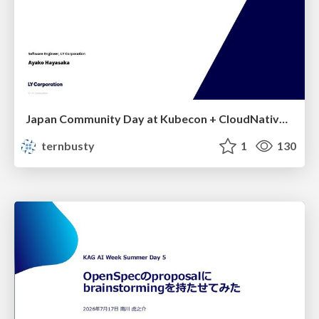
Japan Community Day at Kubecon + CloudNativeCon Japan 2026: Learning Container Privilege Control by Building My Own Low-Level Container Runtime
ternbusty
1
130