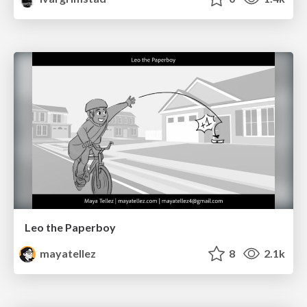
Leo the Paperboy
mayatellez
8
2.1k