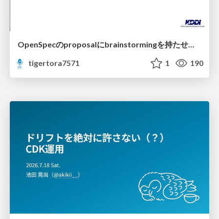
OpenSpecのproposalにbrainstormingを持たせてみた
tigertora7571
1
190