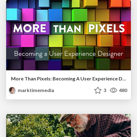
More Than Pixels: Becoming A User Experience Designer
marktimemedia
3
480