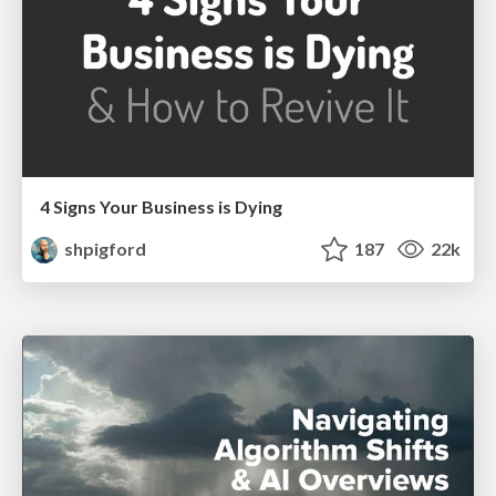
4 Signs Your Business is Dying
shpigford
187
22k