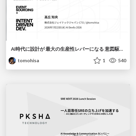
AI時代に設計が 最大の生産性レバーになる 意図駆動開発とデータを消さない設計｜Don't Delete Your Data or Your Intent — Design as the Deepest Lever in the AI Era
tomohisa
1
540