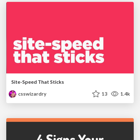
Site-Speed That Sticks
csswizardry
13
1.4k