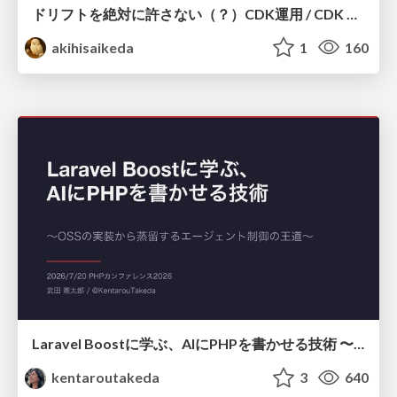
ドリフトを絶対に許さない（？）CDK運用 / CDK Ops with Zero Tolerance for Drifts (?)
akihisaikeda
1
160
Laravel Boostに学ぶ、AIにPHPを書かせる技術 〜OSSの実装から蒸留するエージェント制御の王道〜
kentaroutakeda
3
640