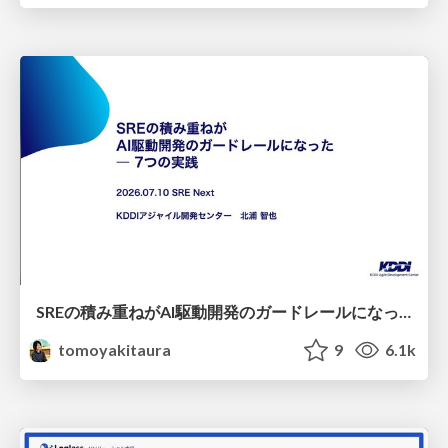
SREの積み重ねがAI駆動開発のガードレールになった ― 7つの実践/SRE Guardrails The 7
tomoyakitaura
9
6.1k