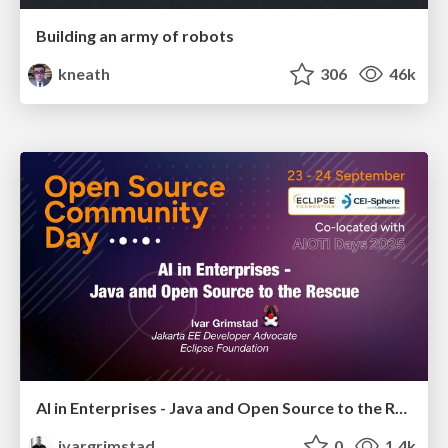
Building an army of robots
kneath
306
46k
AI in Enterprises - Java and Open Source to the Rescue
ivargrimstad
0
1.4k