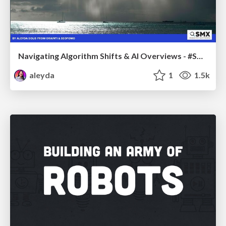
Navigating Algorithm Shifts & AI Overviews - #SMXNext
aleyda
1
1.5k