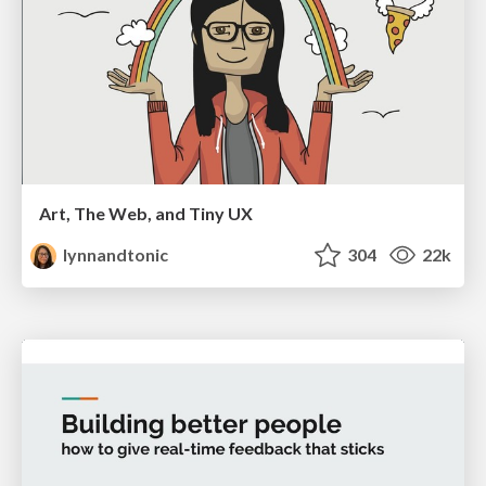
Art, The Web, and Tiny UX
lynnandtonic
304
22k