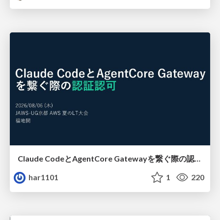
Claude CodeとAgentCore Gatewayを繋ぐ際の認証認可 / Authentication and authorization when connecting Claude Code with AgentCore Gateway
har1101
1
220