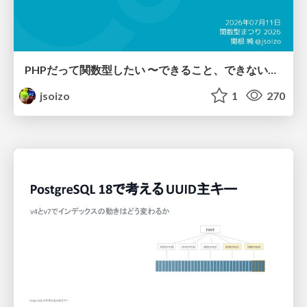
PHPだって関数型したい 〜できること、できないこと〜 / fp-in-php
jsoizo
1
270