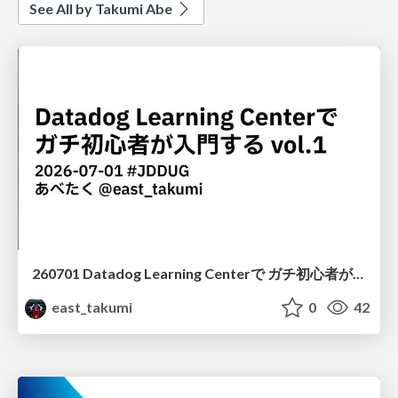
See All by Takumi Abe
260701 Datadog Learning Centerで ガチ初心者が入門する vol.1
east_takumi
0
42