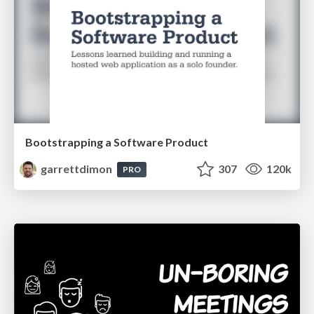
Bootstrapping a Software Product
garrettdimon
307
120k
PRO