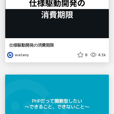
仕様駆動開発の消費期限
watany
8
4.1k