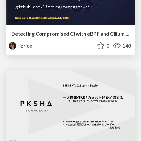
Detecting Compromised CI with eBPF and Cilium Tetragon
lizrice
0
140