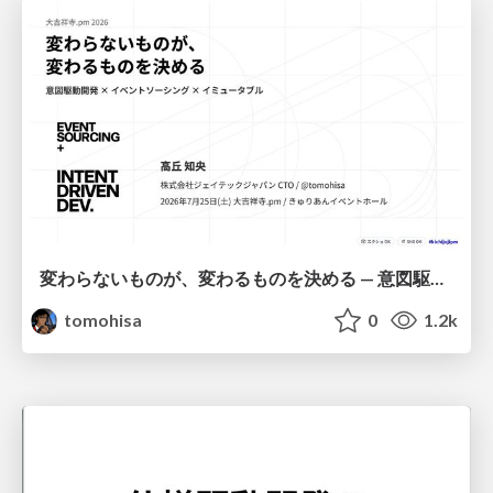
変わらないものが、変わるものを決める — 意図駆動開発 × イベントソーシング × イミュータブル | What Doesn't Change Decides What Can — IDD × Event Sourcing × Immutability
tomohisa
0
1.2k