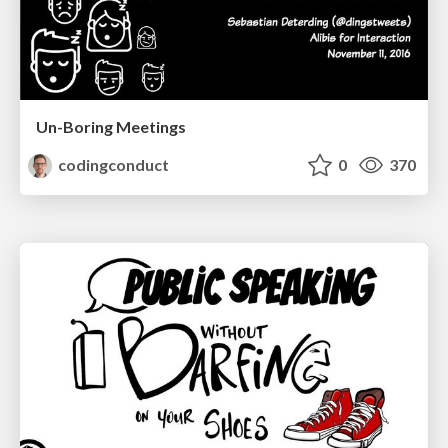
Un-Boring Meetings
codingconduct
0
370