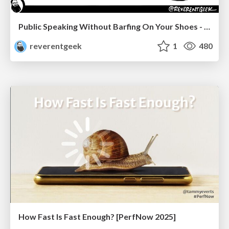
Public Speaking Without Barfing On Your Shoes - THAT 2023
reverentgeek
1
480
How Fast Is Fast Enough? [PerfNow 2025]