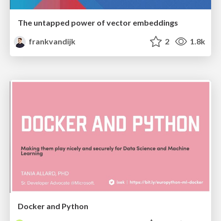
The untapped power of vector embeddings
frankvandijk
2
1.8k
Docker and Python