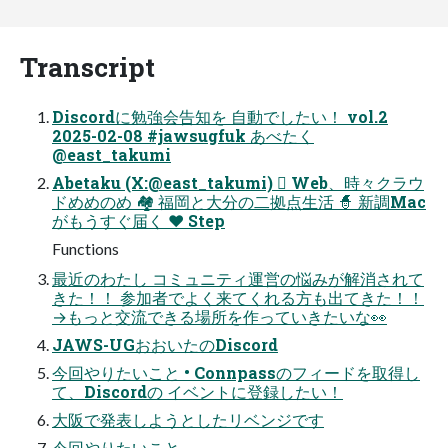
Transcript
Discordに勉強会告知を ⾃動でしたい！ vol.2
2025-02-08 #jawsugfuk あべたく
@east_takumi
Abetaku (X:@east_takumi) 󰞵 Web、時々クラウ
ドめめのめ 🏘 福岡と⼤分の⼆拠点⽣活 🧙 新調Mac
がもうすぐ届く ♥ Step
Functions
最近のわたし コミュニティ運営の悩みが解消されて
きた！！ 参加者でよく来てくれる⽅も出てきた！！
→もっと交流できる場所を作っていきたいな👀
JAWS-UGおおいたのDiscord
今回やりたいこと • Connpassのフィードを取得し
て、Discordの イベントに登録したい！
⼤阪で発表しようとしたリベンジです
今回やりたいこと