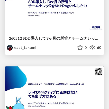
260512 SDD導入して3ヶ月の所管とチームナレッジをSkillやAgentにしたい
east_takumi
0
60