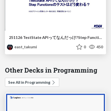
251126 TestState APIってなんだっけ?Step Functionsテストどう変わる?
east_takumi
0
450
Other Decks in Programming
See All in Programming