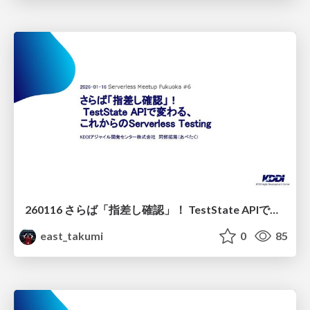
260116 さらば「指差し確認」！ TestState APIで変わる、これからのServerless Testing
east_takumi
0
85