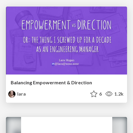
Balancing Empowerment & Direction
lara
6
1.2k