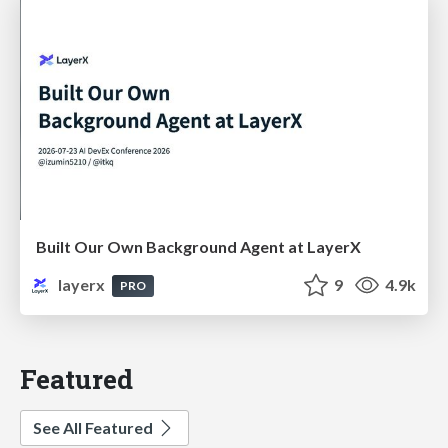
Built Our Own Background Agent at LayerX
layerx
9
4.9k
PRO
Featured
See All Featured