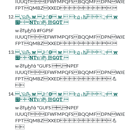
IUUQTEFWFMPQFSBQQMFDPNWJE
FPTQMBZXXED 
,ʹରԠ w ,ͰࡱӨ w  ͰฏۉԽ͠ॖখ w
໿NTຖʹॲཧ 㲈GQT 
w ϨϯμϦϯά #FGPSF
IUUQTEFWFMPQFSBQQMFDPNWJE
FPTQMBZXXED 
,ʹରԠ w ,ͰࡱӨ w  ͰฏۉԽ͠ॖখ w
໿NTຖʹॲཧ 㲈GQT 
w ϨϯμϦϯά "GUFS ,NPEF
IUUQTEFWFMPQFSBQQMFDPNWJE
FPTQMBZXXED 💪

,ʹରԠ w ,ͰࡱӨ w  ͰฏۉԽ͠ॖখ w
໿NTຖʹॲཧ 㲈GQT 
w ϨϯμϦϯά "GUFS ,NPEF
IUUQTEFWFMPQFSBQQMFDPNWJE
FPTQMBZXXED 💪
