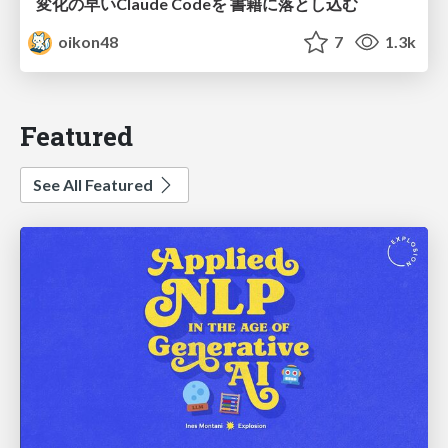
変化の早いClaude Codeを 書籍に落とし込む
oikon48
7
1.3k
Featured
See All Featured