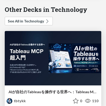
Other Decks in Technology
See All in Technology
AIが自社のTableauを操作する世界へ：Tableau MCP超入門
tbtykk
0
110