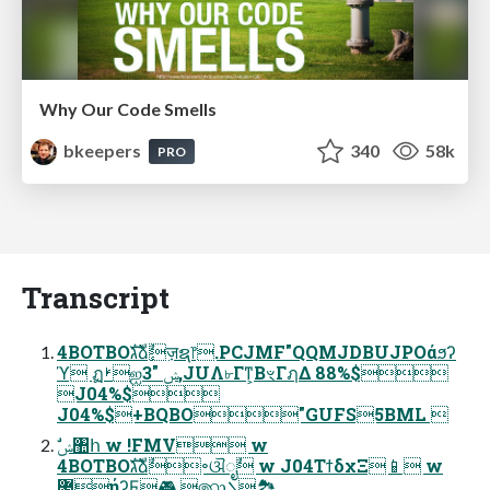
Why Our Code Smells
bkeepers
340
58k
PRO
Transcript
4BOTBOגࣜձࣾٕज़ຊ෦.PCJMF"QQMJDBUJPOάϧʔ
ϓ ฏࢁஐݾ "3,JUΛ৮Γͳ͕ΒৼΓฦΔ 88%$
J04%$
J04%$+BQBO"GUFS5BML 
4BOTBOגࣜձࣾ৽ଔೖࣾ w J04ΤϯδχΞ📱 w
޷͖ήʔϜ🎮 ෩ܠ🏞