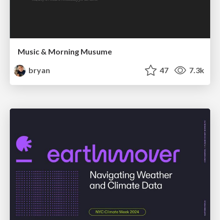
Music & Morning Musume
bryan
47
7.3k