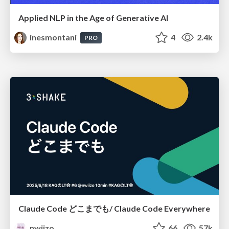
Applied NLP in the Age of Generative AI
inesmontani
4
2.4k
PRO
Claude Code どこまでも/ Claude Code Everywhere
nwiizo
66
57k