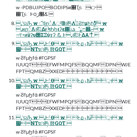
w -PDBUJPOBODIPSͷ஍Ҭ֦େ👉
஍Ҭ֦େͰ౦ژ௥Ճ 
,ʹରԠ w ैདྷը૾Λॖখ͔ͯ͠ΒॲཧΛߦͬͯϨϯμϦϯά͍ͯͨ͠ w
,ͷը૾Λॲཧ͢ΔϝϞϦϦιʔε΍ܭࢉೳྗෆ଍ނ w
࠷৽ͷϋʔυ΢ΣΞύϫʔ 💪 Ͱ,ॲཧ͕Ͱ͖ΔΑ͏ʹͳͬͨ 
,ʹରԠ w ,ͰࡱӨ w  ͰฏۉԽ͠ॖখ w
໿NTຖʹॲཧ 㲈GQT 
w ϨϯμϦϯά #FGPSF
IUUQTEFWFMPQFSBQQMFDPNWJE
FPTQMBZXXED 
,ʹରԠ w ,ͰࡱӨ w  ͰฏۉԽ͠ॖখ w
໿NTຖʹॲཧ 㲈GQT 
w ϨϯμϦϯά #FGPSF
IUUQTEFWFMPQFSBQQMFDPNWJE
FPTQMBZXXED 
,ʹରԠ w ,ͰࡱӨ w  ͰฏۉԽ͠ॖখ w
໿NTຖʹॲཧ 㲈GQT 
w ϨϯμϦϯά #FGPSF