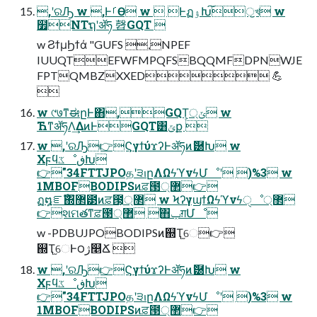
,ʹରԠ w ,ͰࡱӨ w  ͰฏۉԽ͠ॖখ w
໿NTຖʹॲཧ 㲈GQT 
w ϨϯμϦϯά "GUFS ,NPEF
IUUQTEFWFMPQFSBQQMFDPNWJE
FPTQMBZXXED 💪

w ୯७ͳಈըͰ΋,GQT্͕ݶ w
ЋͳॲཧΛ͢ΔͷͰGQT͸ݶք 
w ,ʹରԠ👉ϚγϯύϫʔͰॲཧͷޮ཰Խ w
ΧϝϥػೳڧԽ
👉"34FTTJPOதʹ੩ࢭըΛΩϟϓνϟՄೳʹ )%3 w
1MBOFBODIPSͷਫ਼౓޲্👉
ฏ໘ೝࣝ΍ํ޲౳ͷਫ਼౓͕޲্ w ϞʔγϣϯΩϟϓνϟੑೳ޲্
👉શମతͳਫ਼౓޲্ ࣖ΋ݕग़Մೳ
w -PDBUJPOBODIPSͷ஍Ҭ֦େ👉
஍Ҭ֦େͰ౦ژ௥Ճ 
w ,ʹରԠ👉ϚγϯύϫʔͰॲཧͷޮ཰Խ w
ΧϝϥػೳڧԽ
👉"34FTTJPOதʹ੩ࢭըΛΩϟϓνϟՄೳʹ )%3 w
1MBOFBODIPSͷਫ਼౓޲্👉