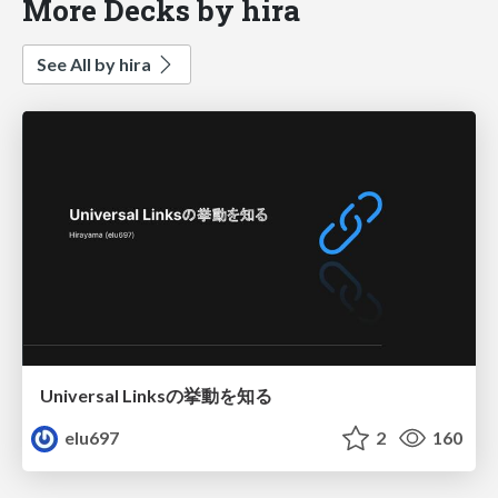
More Decks by hira
See All by hira
Universal Linksの挙動を知る
elu697
2
160