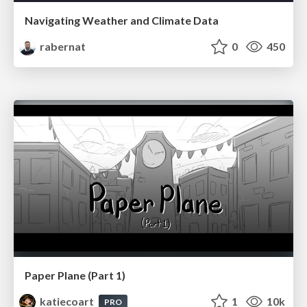
Navigating Weather and Climate Data
rabernat
0
450
Paper Plane (Part 1)
katiecoart
1
10k
PRO