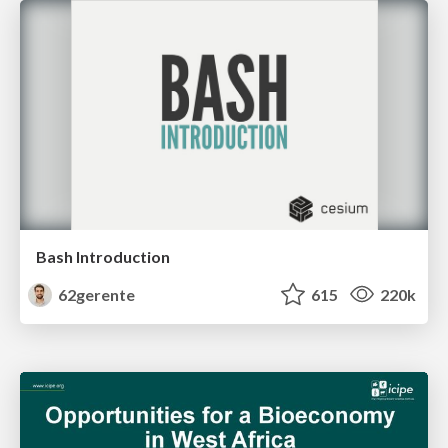
Bash Introduction
62gerente
615
220k