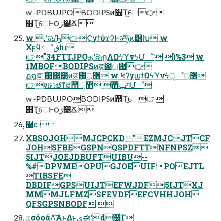
w -PDBUJPOBODIPSͷ஍Ҭ֦େ👉
஍Ҭ֦େͰ౦ژ௥Ճ 
w ,ʹରԠ👉ϚγϯύϫʔͰॲཧͷޮ཰Խ w
ΧϝϥػೳڧԽ
👉"34FTTJPOதʹ੩ࢭըΛΩϟϓνϟՄೳʹ )%3 w
1MBOFBODIPSͷਫ਼౓޲্👉
ฏ໘ೝࣝ΍ํ޲౳ͷਫ਼౓͕޲্ w ϞʔγϣϯΩϟϓνϟੑೳ޲্
👉શମతͳਫ਼౓޲্ ࣖ΋ݕग़Մೳ
w -PDBUJPOBODIPSͷ஍Ҭ֦େ👉
஍Ҭ֦େͰ౦ژ௥Ճ 
͓࿳ͼ 
XBSOJOHMJCPCKD"EZMJCJTCF
JOHSFBEGSPNQSPDFTTNFNPSZ
5IJTJOEJDBUFTUIBU--
%#DPVMEOPUGJOEUIFPOEJTL
TIBSFE
DBDIFGPSUIJTEFWJDF5IJTXJ
MMMJLFMZSFEVDFEFCVHHJOH
QFSGPSNBODF 