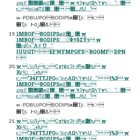
ฏ໘ೝࣝ΍ํ޲౳ͷਫ਼౓͕޲্ w ϞʔγϣϯΩϟϓνϟੑೳ޲্
👉શମతͳਫ਼౓޲্ ࣖ΋ݕग़Մೳ
w -PDBUJPOBODIPSͷ஍Ҭ֦େ👉
஍Ҭ֦େͰ౦ژ௥Ճ 
1MBOFBODIPSͷਫ਼౓޲্ w
1MBOFBODIPSʹઃఆͨ͠ΦϒδΣΫτ w
֯౓ɼ෯ͱߴ͞ΛೝࣝՄೳʹ
IUUQTEFWFMPQFSBQQMFDPN

w ,ʹରԠ👉ϚγϯύϫʔͰॲཧͷޮ཰Խ w
ΧϝϥػೳڧԽ
👉"34FTTJPOதʹ੩ࢭըΛΩϟϓνϟՄೳʹ )%3 w
1MBOFBODIPSͷਫ਼౓޲্👉
ฏ໘ೝࣝ΍ํ޲౳ͷਫ਼౓͕޲্ w ϞʔγϣϯΩϟϓνϟੑೳ޲্
👉શମతͳਫ਼౓޲্ ࣖ΋ݕग़Մೳ
w -PDBUJPOBODIPSͷ஍Ҭ֦େ👉
஍Ҭ֦େͰ౦ژ௥Ճ 
w ,ʹରԠ👉ϚγϯύϫʔͰॲཧͷޮ཰Խ w
ΧϝϥػೳڧԽ
👉"34FTTJPOதʹ੩ࢭըΛΩϟϓνϟՄೳʹ )%3 w
1MBOFBODIPSͷਫ਼౓޲্👉