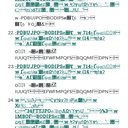
ฏ໘ೝࣝ΍ํ޲౳ͷਫ਼౓͕޲্ w ϞʔγϣϯΩϟϓνϟੑೳ޲্
👉શମతͳਫ਼౓޲্ ࣖ΋ݕग़Մೳ
w -PDBUJPOBODIPSͷ஍Ҭ֦େ👉
஍Ҭ֦େͰ౦ژ௥Ճ 
-PDBUJPOBODIPSͷ஍Ҭ֦େ w 714ͱ͍͏Ґஔਪఆٕज़
w Ґஔਪఆʹ͸ۭؒͷεΩϟϯσʔλ͕ඞཁ w (14 ηϯαʔ
ө૾ʹΑΓ୺຤Ґஔ޲͖ͷਪఆ w
౦ژؚΊෳ਺ͷ౎ࢢ͕௥Ճ͞Εͨ
IUUQTEFWFMPQFSBQQMFDPN 
-PDBUJPOBODIPSͷ஍Ҭ֦େ w 714ͱ͍͏Ґஔਪఆٕज़
w Ґஔਪఆʹ͸ۭؒͷεΩϟϯσʔλ͕ඞཁ w (14 ηϯαʔ
ө૾ʹΑΓ୺຤Ґஔ޲͖ͷਪఆ w
౦ژؚΊෳ਺ͷ౎ࢢ͕௥Ճ͞Εͨ
IUUQTEFWFMPQFSBQQMFDPN 
w ,ʹରԠ👉ϚγϯύϫʔͰॲཧͷޮ཰Խ w
ΧϝϥػೳڧԽ
👉"34FTTJPOதʹ੩ࢭըΛΩϟϓνϟՄೳʹ )%3 w
1MBOFBODIPSͷਫ਼౓޲্👉
ฏ໘ೝࣝ΍ํ޲౳ͷਫ਼౓͕޲্ w ϞʔγϣϯΩϟϓνϟੑೳ޲্
👉શମతͳਫ਼౓޲্ ࣖ΋ݕग़Մೳ