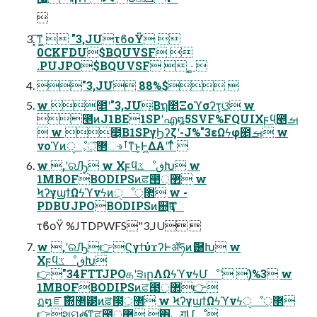

͓͠ͳ͕͖  "3,JUτϐοΫ 
0CKFDU$BQUVSF 
.PUJPO$BQUVSF  ͓·͚ 
"3,JU 88%$ 
w ೥ʹ"3,JU͔Βຖ೥Ξοϓσʔτ͕ଓ͘ w
೥ͷJ1BE1SPʹഎ໘5SVF%FQUIΧϝϥ͕౥ࡌ
 w ೥͔Β1SPγϦʔζʹ-J%"3εΩϟφ౥ࡌ w
νοϓͷੑೳ͕޲্͠ෳࡶͳ͜ͱ͕Ͱ͖ΔΑ͏ʹͳͬͨ 
w ,ʹରԠ w ΧϝϥػೳڧԽ w
1MBOFBODIPSͷਫ਼౓޲্ w
ϞʔγϣϯΩϟϓνϟͷੑೳ޲্ w -
PDBUJPOBODIPSͷ஍Ҭ֦େ
τϐοΫ %JTDPWFS"3,JU 
w ,ʹରԠ👉ϚγϯύϫʔͰॲཧͷޮ཰Խ w
ΧϝϥػೳڧԽ
👉"34FTTJPOதʹ੩ࢭըΛΩϟϓνϟՄೳʹ )%3 w
1MBOFBODIPSͷਫ਼౓޲্👉
ฏ໘ೝࣝ΍ํ޲౳ͷਫ਼౓͕޲্ w ϞʔγϣϯΩϟϓνϟੑೳ޲্
👉શମతͳਫ਼౓޲্ ࣖ΋ݕग़Մೳ