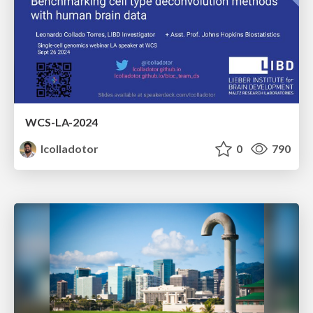
WCS-LA-2024
lcolladotor
0
790