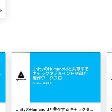
る秘訣～
k
UnityのHumanoidと共存する キャラクタジョイント制御と 制作ワークフロー