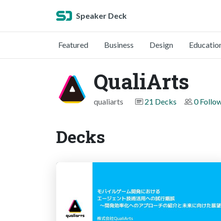
Speaker Deck
Featured
Business
Design
Educatio
QualiArts
qualiarts
21 Decks
0 Follo
Decks