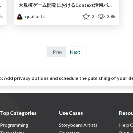
で作成するテクニック
大規模ゲーム開発におけるContext活用パターン
8k
qualiarts
2
2.8k
‹ Prev
Next ›
o:
Add privacy options and schedule the publishing of your d
Top Categories
Use Cases
Resou
Programming
Storyboard Artists
Help C
Technology
Educators
Blog