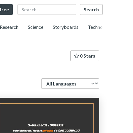
Search
 free
Research
Science
Storyboards
Technology
0 Stars
Language