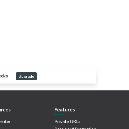
ecks
Upgrade
rces
Features
enter
Private URLs
Password Protection