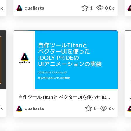
k
qualiarts
1
8.8k
自作ツールTitanと ベクターUIを使った IDOLY PRIDEの UIアニメーションの実装
7k
qualiarts
0
6k