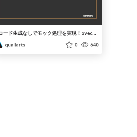
コード生成なしでモック処理を実現！ovechkin-dm/mockioで学ぶメタプログラミング
qualiarts
0
640