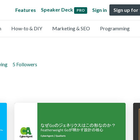
Speaker Deck
Features
Sign in
Sign up for
PRO
n
How-to & DIY
Marketing & SEO
Programming
wing
5 Followers