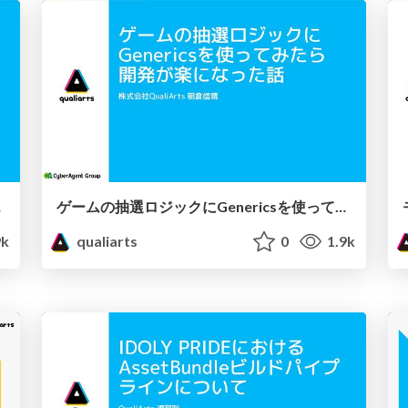
ール開発
ゲームの抽選ロジックにGenericsを使ってみたら開発が楽になった話
9k
qualiarts
0
1.9k