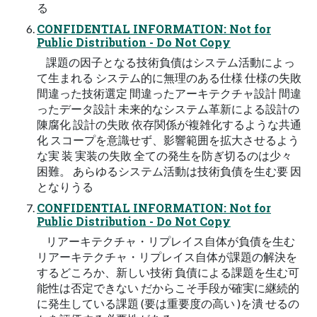
る
CONFIDENTIAL INFORMATION: Not for
Public Distribution - Do Not Copy
課題の因子となる技術負債はシステム活動によっ
て生まれる システム的に無理のある仕様 仕様の失敗
間違った技術選定 間違ったアーキテクチャ設計 間違
ったデータ設計 未来的なシステム革新による設計の
陳腐化 設計の失敗 依存関係が複雑化するような共通
化 スコープを意識せず、影響範囲を拡大させるよう
な実 装 実装の失敗 全ての発生を防ぎ切るのは少々
困難。 あらゆるシステム活動は技術負債を生む要 因
となりうる
CONFIDENTIAL INFORMATION: Not for
Public Distribution - Do Not Copy
リアーキテクチャ・リプレイス自体が負債を生む
リアーキテクチャ・リプレイス自体が課題の解決を
するどころか、新しい技術 負債による課題を生む可
能性は否定できない だからこそ手段が確実に継続的
に発生している課題 (要は重要度の高い )を潰 せるの