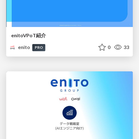
enitoVPoT紹介
enito
0
33
PRO