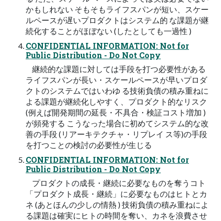
かもしれない そもそもライフスパンが短い、スケー
ルペースが遅いプロダクトはシステム的 な課題が継
続化することがほぼない (したとしても一過性 )
CONFIDENTIAL INFORMATION: Not for
Public Distribution - Do Not Copy
継続的な課題に対しては手段を打つ必要性がある
ライフスパンが長い・スケールペースが早いプロダ
クトのシステムではいわゆ る技術負債の積み重ねに
よる課題が継続化しやすく、プロダクト的なリスク
(例えば開発期間の延長・不具合・検証コスト増加 )
が頻発する こうなった場合に初めてシステム的な改
善の手段 (リアーキテクチャ・リプレイ ス等)の手段
を打つことの検討の必要性が生じる
CONFIDENTIAL INFORMATION: Not for
Public Distribution - Do Not Copy
プロダクトの成長・継続に必要なものを奪うコト
「プロダクト成長・継続」に必要なものはヒトとカ
ネ (あとほんの少しの情熱 ) 技術負債の積み重ねによ
る課題は確実にヒトの時間を奪い、カネを浪費させ