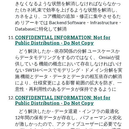
きなくなるような状態を解消しなければならなかっ
た (カネ)札束で効率を上げるような状態を解消し、
カネをより、コア機能の追加・修正に集中させるた
め リアーキでは Backend Software・Infrastructure・
Databaseに特化して解消
CONFIDENTIAL INFORMATION: Not for
Public Distribution - Do Not Copy
どう解決したか - 依存関係の分解 ユースケースか
らデータモデリングをするのではなく、 Omiaiが提
供している 機能の概念において存在しなければいけ
ない 5W1Hベースでモデリング・ドメ イン分解を実
施 機能とデータ・データとデータの相互依存の解消
により、仕様変更による影響 範囲の拡大を防ぎ、一
意性・再利用性のあるデータが保持できるように
CONFIDENTIAL INFORMATION: Not for
Public Distribution - Do Not Copy
どう解決したか - データ退避・インフラの最適化
12年間の保有データが存在し、パフォーマンス劣化
が激しかったので、アク ティブユーザーに必要でな