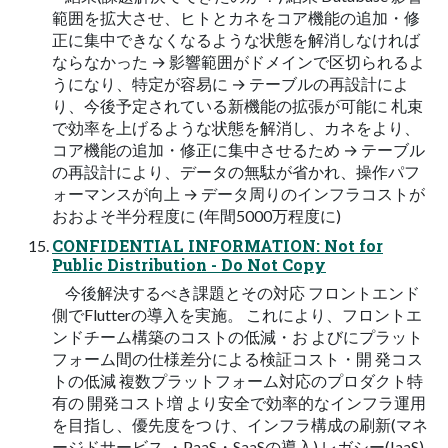
範囲を拡大させ、ヒトとカネをコア機能の追加・修
正に集中できなくなるような状態を解消しなければ
ならなかった → 影響範囲がドメインで区切られるよ
うになり、特定が容易に → テーブルの再設計によ
り、今後予定されている新機能の拡張が可能に 札束
で効率を上げるような状態を解消し、カネをより、
コア機能の追加・修正に集中させるため → テーブル
の再設計により、データの無駄が省かれ、操作パフ
ォーマンスが向上 → データ周りのインフラコストが
おおよそ半分程度に (年間5000万程度に)
CONFIDENTIAL INFORMATION: Not for
Public Distribution - Do Not Copy
今後解決するべき課題とその対応 フロントエンド
側でFlutterの導入を実施。 これにより、フロントエ
ンドチーム構築のコストの低減・お よびにプラット
フォーム間の仕様差分による検証コスト・開 発コス
トの低減 複数プラットフォーム対応のプロダクト特
有の 開発コスト増 より安全で効率的なインフラ運用
を目指し、優先度をつ け、インフラ構成の刷新(マネ
ージドサービス ・PaaS・SaaSの導入) レガシー(IaaS)