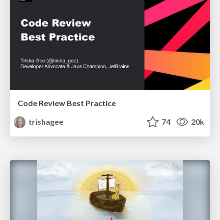
Code Review Best Practice
trishagee
74
20k