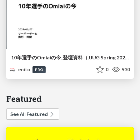
10年選手のOmiaiの今_登壇資料（JJUG Spring 2025）
enito
0
930
PRO
Featured
See All Featured