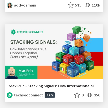
addyosmani
515
110k
Max Prin - Stacking Signals: How International SEO Comes Together (And Falls Apart)
techseoconnect
0
350
PRO