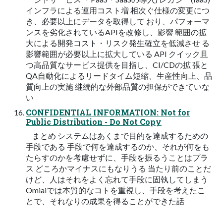
インフラによる運用コスト増 相次ぐ仕様の変更につ
き、必要以上にデータを取得して おり、パフォーマ
ンスを劣化されているAPIを改修し、影響 範囲の拡
大による開発コスト・リスク発生確立を低減させ る
影響範囲が必要以上に拡大している API クイック且
つ高品質なサービス提供を目指し、CI/CDの拡 張と
QA自動化によるリードタイム短縮、生産性向上、品
質向上の実施 継続的な外部品質の担保ができていな
い
CONFIDENTIAL INFORMATION: Not for
Public Distribution - Do Not Copy
まとめ システムはあくまで目的を達成するための
手段である 手段で何を達成するのか、それが何をも
たらすのかを考慮せずに、手段を振るうことはプラ
ス どころかマイナスにもなりうる 当たり前のことだ
けど、人はそれをよく忘れて手段に固執してしまう
Omiaiでは本質的なコトを重視し、手段を考えたこ
とで、それなりの成果を得ることができた話