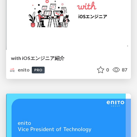
with iOSエンジニア紹介
enito
0
87
PRO