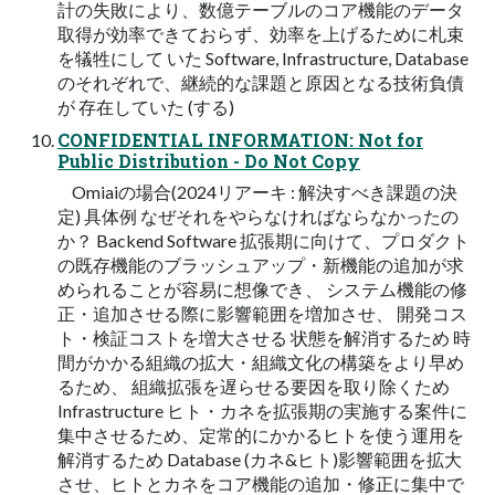
計の失敗により、数億テーブルのコア機能のデータ
取得が効率できておらず、効率を上げるために札束
を犠牲にして いた Software, Infrastructure, Database
のそれぞれで、継続的な課題と原因となる技術負債
が 存在していた (する)
CONFIDENTIAL INFORMATION: Not for
Public Distribution - Do Not Copy
Omiaiの場合(2024リアーキ : 解決すべき課題の決
定) 具体例 なぜそれをやらなければならなかったの
か？ Backend Software 拡張期に向けて、プロダクト
の既存機能のブラッシュアップ・新機能の追加が求
められることが容易に想像でき、 システム機能の修
正・追加させる際に影響範囲を増加させ、 開発コス
ト・検証コストを増大させる 状態を解消するため 時
間がかかる組織の拡大・組織文化の構築をより早め
るため、 組織拡張を遅らせる要因を取り除くため
Infrastructure ヒト・カネを拡張期の実施する案件に
集中させるため、定常的にかかるヒトを使う運用を
解消するため Database (カネ&ヒト)影響範囲を拡大
させ、ヒトとカネをコア機能の追加・修正に集中で