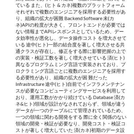
ている また、(ヒト & カネ)複数のプラットフォーム
それぞれで複数のエンジニアを採用する必要性があ
り、組織の拡大が困難 Backend Software 未(カ
ネ)APIの粒度が大きく、フロントエンドが必要では
ない情報までAPIレスポンスとしているため、デー
タ効率性が悪化し、データ操作コスト を増大させて
いる 途中(ヒト)一部の結合度を著しく増大させる共
通クラスが存在し、修正をする際に影響把握の上で
の実装・検証工数を著しく増大させている 済(ヒト)
異なるプログラムミング言語で実装されており、プ
ロクラミング言語ごとに複数のエンジニアを採用す
る必要性があり、組織の拡大が困 難だった
Infrastructure 途中(ヒト)自前でインフラメンテナン
スが必要なコンピューティングサービスを利用して
おり、運用工数がかかり続けている Database 済(カ
ネ&ヒト)領域が設計がなされておらず、領域が違う
データが一つのテーブルにて管理されているため、
一つの領域に関わる開発をする 際に全く関係のない
領域の開発・検証が必要なり、開発コスト・検証コ
ストが著しく増大していた 済(カネ)初期のデータ設