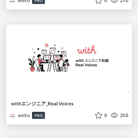
enito
0
270
PRO
withエンジニア_Real Voices
enito
0
250
PRO