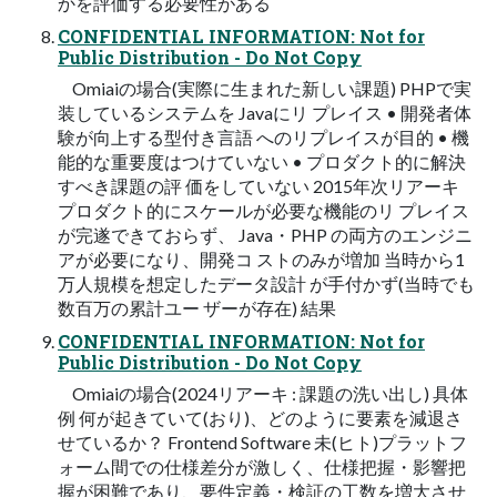
かを評価する必要性がある
CONFIDENTIAL INFORMATION: Not for
Public Distribution - Do Not Copy
Omiaiの場合(実際に生まれた新しい課題) PHPで実
装しているシステムを Javaにリ プレイス • 開発者体
験が向上する型付き言語 へのリプレイスが目的 • 機
能的な重要度はつけていない • プロダクト的に解決
すべき課題の評 価をしていない 2015年次リアーキ
プロダクト的にスケールが必要な機能のリ プレイス
が完遂できておらず、 Java・PHP の両方のエンジニ
アが必要になり、開発コ ストのみが増加 当時から1
万人規模を想定したデータ設計 が手付かず(当時でも
数百万の累計ユー ザーが存在) 結果
CONFIDENTIAL INFORMATION: Not for
Public Distribution - Do Not Copy
Omiaiの場合(2024リアーキ : 課題の洗い出し) 具体
例 何が起きていて(おり)、どのように要素を減退さ
せているか？ Frontend Software 未(ヒト)プラットフ
ォーム間での仕様差分が激しく、仕様把握・影響把
握が困難であり、要件定義・検証の工数を増大させ