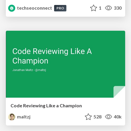
techseoconnect
1
330
PRO
Code Reviewing Like a Champion
maltzj
528
40k