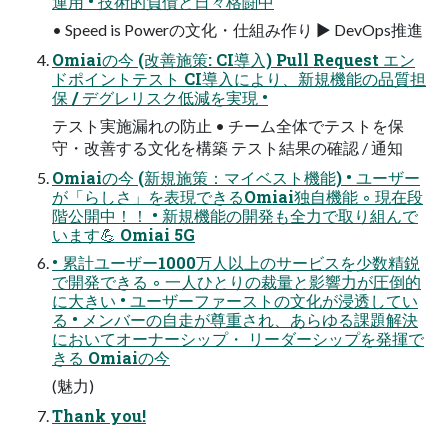
運用 • 技術的負債と日々格闘中
• Speed is Powerの文化・仕組み作り ▶ DevOps推進
Omiaiの今 (改善施策: CI導入) Pull Request エン
ドポイントテスト CI導入により、新規機能の品質担
保 / デグレリスク低減を実現 •
テスト実施漏れの防止 • チーム全体でテストを保
守・改善する文化を構築 テスト結果の確認 / 通知
Omiaiの今 (新規施策：マイベスト機能) • ユーザー
が「らしさ」を表現できるOmiai独自機能 ◦ 現在段
階公開中！！ • 新規機能の開発も全力で取り組んで
います💪 Omiai 5G
• 累計ユーザー1000万人以上のサービスを少数精鋭
で開発できる ◦ 一人ひとりの裁量と影響力が圧倒的
に大きい • ユーザーファーストの文化が浸透してい
る • メンバーの自走が尊重され、あらゆる課題解決
においてオーナーシップ・ リーダーシップを発揮で
きる Omiaiの今
(魅力)
Thank you!