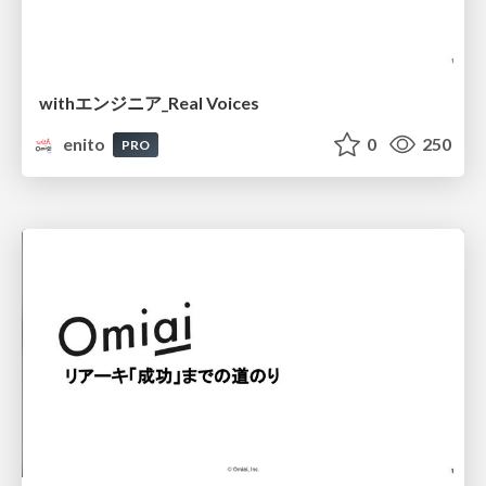
withエンジニア_Real Voices
enito
0
250
PRO