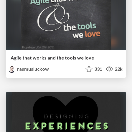
Agile that works and the tools we love
rasmusluckow
331
22k