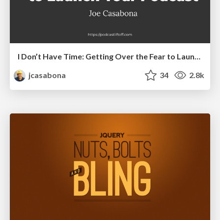
I Don’t Have Time: Getting Over the Fear to Launch Your Podcast
jcasabona
34
2.8k