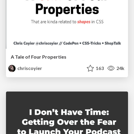
A Tale of Four Properties
chriscoyier
163
24k