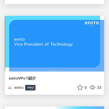
enitoVPoT紹介
enito
0
33
PRO