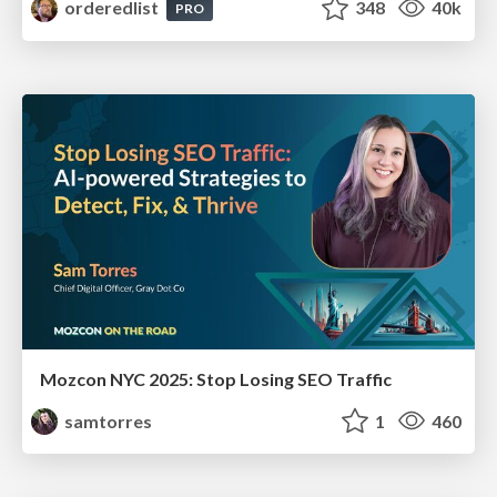
orderedlist
348
40k
PRO
Mozcon NYC 2025: Stop Losing SEO Traffic
samtorres
1
460