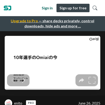
Sign in
Sign up for free
Upgrade to Pro
— share decks privately, control
downloads, hide ads and more …
enito
June 26, 2025
PRO