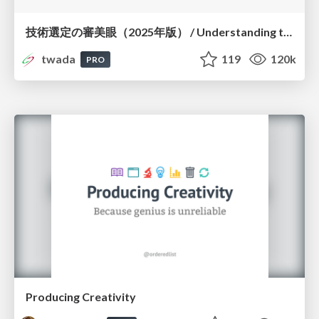
技術選定の審美眼（2025年版） / Understanding the Spiral of Technologies 2025 edition
twada
119
120k
PRO
Producing Creativity