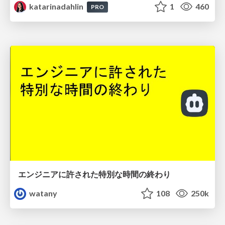
katarinadahlin
1
460
PRO
エンジニアに許された特別な時間の終わり
watany
108
250k