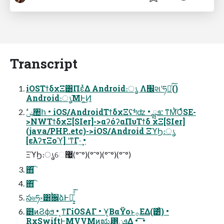
Transcript
iOSΤϯδχΞ͸ΠέͯΔ Android։ൃ Λ׬શʹཧղͨ͠()
Android։ൃָ͠ΜͰ͍͜͏Ͷ
>NWΤϯδχΞ[SIer]->αʔόʔαΠυΤϯδ χΞ[SIer]
(java/PHP..etc)->iOS/Android ΞϓϦ։ൃ
[ελʔτΞοϓ] ʹͳΓ·͢ •
ΞϓϦ։ൃେ޷͖(°˜°)(°˜°)(°˜°)(°˜°)
΋͘͡
΋͘͡
స৬ཧ༝͸࠙਌ձͰฉ͍͍ͯͩ͘͞
๻ͷϨϕϧ • ͔ͳΓiOSΑΓ • Ұ͔ΒαΫοͱ࡞ΕΔ(͸ͣ) •
RxSwiftͰMVVMͷಋೖ͸ܦݧ͋Δ • ͔͠͠ •