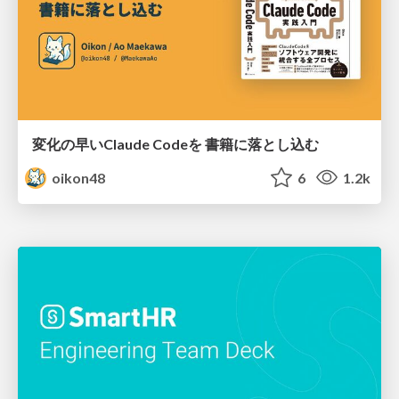
変化の早いClaude Codeを 書籍に落とし込む
oikon48
6
1.2k