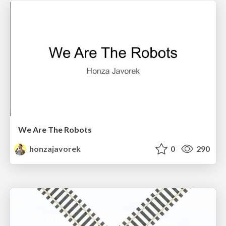
We Are The Robots
honzajavorek
0
290