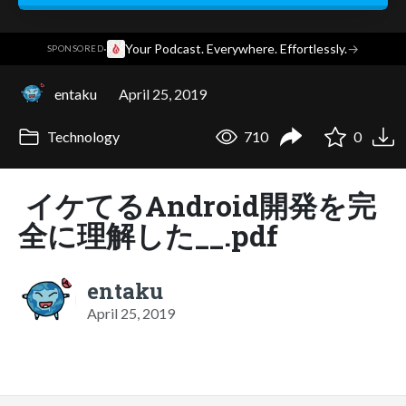
·
Your Podcast. Everywhere. Effortlessly.
→
SPONSORED
entaku
April 25, 2019
Technology
710
0
イケてるAndroid開発を完
全に理解した__.pdf
entaku
April 25, 2019