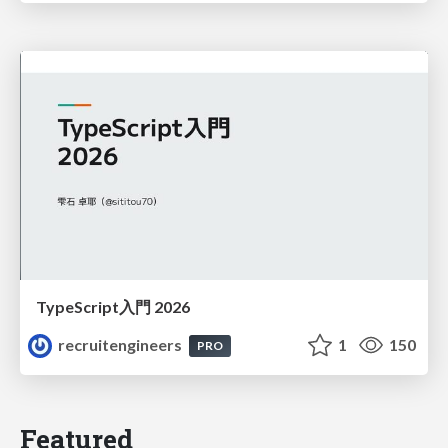
TypeScript入門 2026
recruitengineers
1
150
PRO
Featured