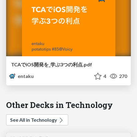
TCAでiOS開発を_学ぶ3つの利点.pdf
entaku
4
270
Other Decks in Technology
See All in Technology