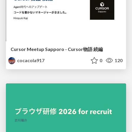
Cursor Meetup Sapporo - Cursor物語 続編
cocacola917
0
120