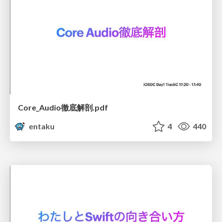
Core_Audio徹底解剖.pdf
entaku
4
440