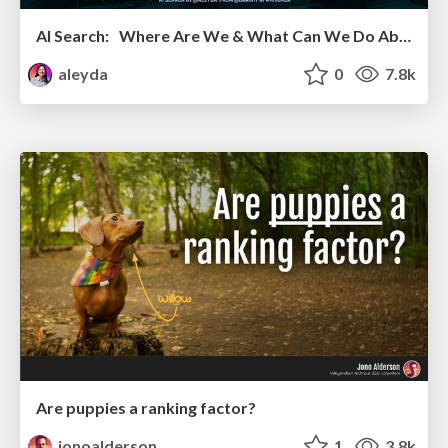
AI Search: Where Are We & What Can We Do About It?
aleyda
0
7.8k
Are puppies a ranking factor?
jonoalderson
1
3.8k