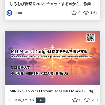
[しろおび夏祭り2026] チャットするAIから、作業するAIへ - 使われ方の変化と、その裏側で起きていること
kk0n
0
1.5k
[MIRU26] To What Extent Does MLLM-as-a-Judge Exhibit Cross-Model Preference Bias?
keio_smilab
0
200
PRO