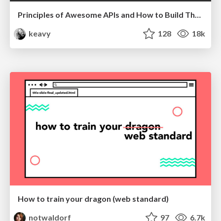
Principles of Awesome APIs and How to Build Them.
keavy
128
18k
How to train your dragon (web standard)
notwaldorf
97
6.7k