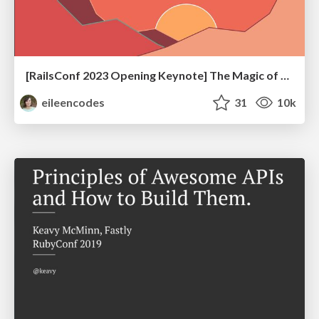
[RailsConf 2023 Opening Keynote] The Magic of Rails
eileencodes
31
10k