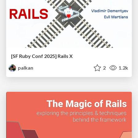
[SF Ruby Conf 2025] Rails X
palkan
2
1.2k