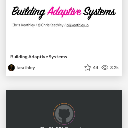
Building Adaptive Systems
keathley
44
3.2k