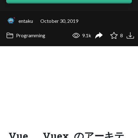
entaku
October 30, 2019
Programming
9.1k
8
Vue___Vuex_のアーキテ