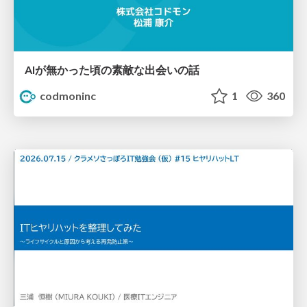
AIが無かった頃の素敵な出会いの話
codmoninc
1
360