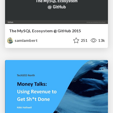
The MySQL Ecosystem @ GitHub 2015
samlambert
251
13k