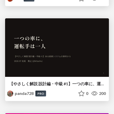
【やさしく解説 設計編・中級 #1】一つの車に、運転手は一人 ～ある倉庫システムの事例から～
panda728
0
200
PRO