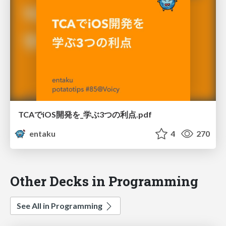
TCAでiOS開発を_学ぶ3つの利点.pdf
entaku
4
270
Other Decks in Programming
See All in Programming