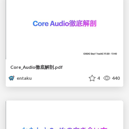
Core_Audio徹底解剖.pdf
entaku
4
440