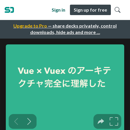
Sign in
Sign up for free
Upgrade to Pro
— share decks privately, control
downloads, hide ads and more …