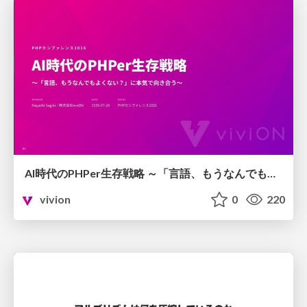
AI時代のPHPer生存戦略 ～「言語、もうなんでもよくない？」に本気で向き合う～
vivion
0
220