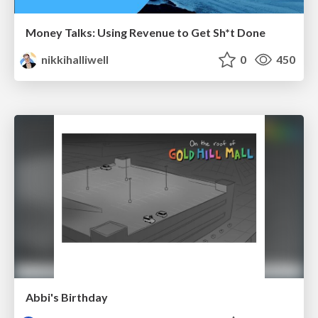
Money Talks: Using Revenue to Get Sh*t Done
nikkihalliwell
0
450
Abbi's Birthday