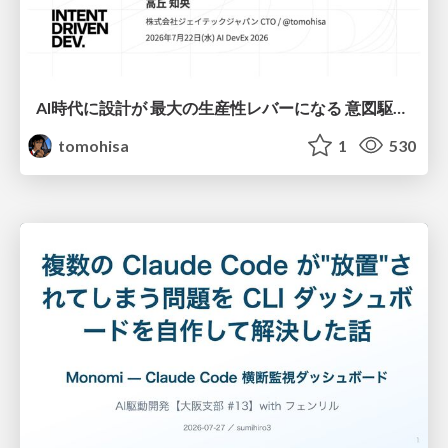
AI時代に設計が 最大の生産性レバーになる 意図駆動開発とデータを消さない設計｜Don't Delete Your Data or Your Intent — Design as the Deepest Lever in the AI Era
tomohisa
1
530