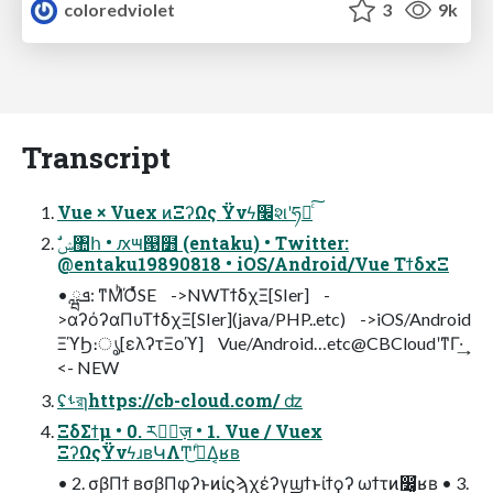
coloredviolet
3
9k
Transcript
Vue × Vuex ͷΞʔΩς Ϋνϟ׬શʹཧղͨ͠
@entaku19890818 • iOS/Android/Vue ΤϯδχΞ
• ܦྺ: ͳΜͪΌͬͯSE ->NWΤϯδχΞ[SIer] -
>αʔόʔαΠυΤϯδχΞ[SIer](java/PHP..etc) ->iOS/Android
ΞϓϦ։ൃ[ελʔτΞοϓ] Vue/Android…etc@CBCloudʹͳΓ·͢
<- NEW
ʢࢀরɿhttps://cb-cloud.com/ ʣ
ΞδΣϯμ • 0. ར༻ٕज़ • 1. Vue / Vuex
ΞʔΩςΫνϟɹʙԿΛͲ͜ʹدͤΔ͔ʁʙ
• 2. σβΠϯ ʙσβΠφʔͱͷίϛϡχέʔγϣϯͱίϯϙʔ ωϯτͷ෼͚ํʁʙ • 3.