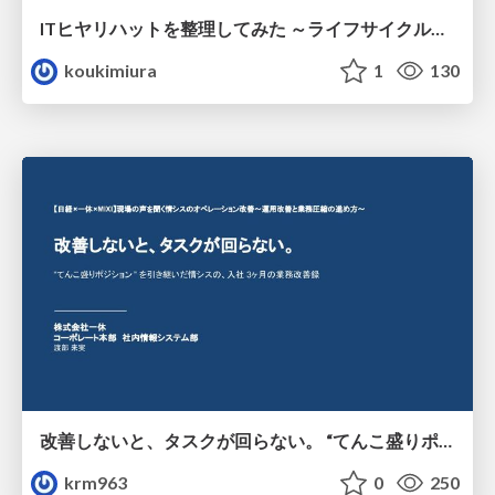
ITヒヤリハットを整理してみた ～ライフサイクルと原因から考える再発防止策～
koukimiura
1
130
改善しないと、タスクが回らない。 “てんこ盛りポジション” を引き継いだ情シスの、入社3ヶ月の業務改善録
krm963
0
250