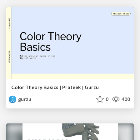
Color Theory Basics | Prateek | Gurzu
gurzu
0
400