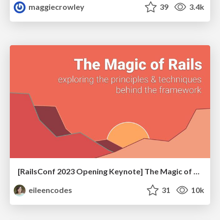
maggiecrowley
39
3.4k
[RailsConf 2023 Opening Keynote] The Magic of Rails
eileencodes
31
10k