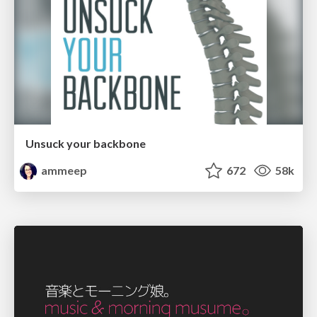
Unsuck your backbone
ammeep
672
58k