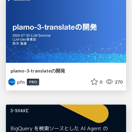
plamo-3-translateの開発
pfn
0
270
PRO