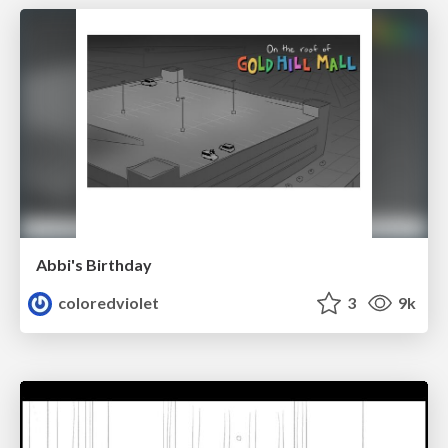
Abbi's Birthday
coloredviolet
3
9k