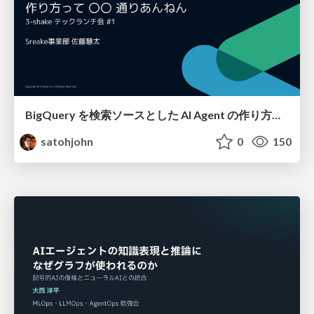
BigQuery を検索ソースとした AI Agent の作り方って 〇〇 通りあんねん
satohjohn
0
150