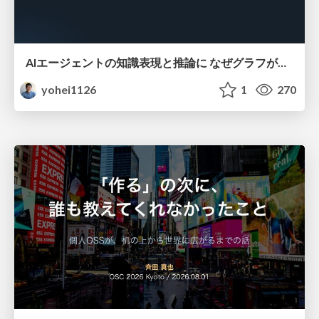
AIエージェントの知識表現と推論に なぜグラフが使われるのか - 記号的AIの復権とニューラルAIとの統合
yohei1126
1
270