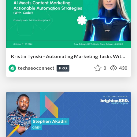
Kristin Tynski - Automating Marketing Tasks With AI
techseoconnect
0
430
PRO