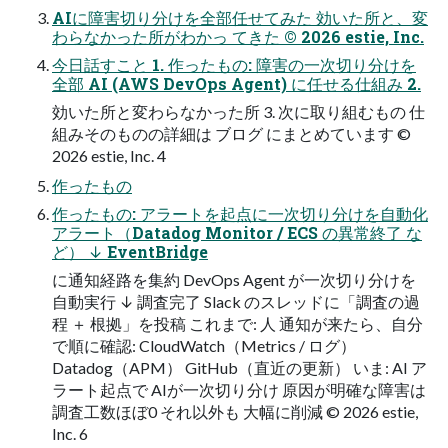
AIに障害切り分けを全部任せてみた 効いた所と、変
わらなかった所がわかっ てきた © 2026 estie, Inc.
今日話すこと 1. 作ったもの: 障害の一次切り分けを
全部 AI (AWS DevOps Agent) に任せる仕組み 2.
効いた所と変わらなかった所 3. 次に取り組むもの 仕
組みそのものの詳細は ブログ にまとめています ©
2026 estie, Inc. 4
作ったもの
作ったもの: アラートを起点に一次切り分けを自動化
アラート（Datadog Monitor / ECS の異常終了 な
ど） ↓ EventBridge
に通知経路を集約 DevOps Agent が一次切り分けを
自動実行 ↓ 調査完了 Slack のスレッドに「調査の過
程 ＋ 根拠」を投稿 これまで: 人 通知が来たら、自分
で順に確認: CloudWatch（Metrics / ログ）
Datadog（APM） GitHub（直近の更新） いま: AI ア
ラート起点で AIが一次切り分け 原因が明確な障害は
調査工数ほぼ0 それ以外も 大幅に削減 © 2026 estie,
Inc. 6