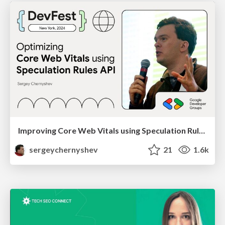
Improving Core Web Vitals using Speculation Rules API
sergeychernyshev
21
1.6k