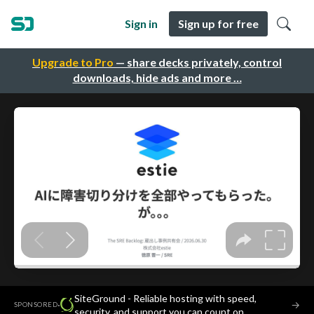
Sign in
Sign up for free
Upgrade to Pro
— share decks privately, control
downloads, hide ads and more …
SiteGround - Reliable hosting with speed,
·
→
SPONSORED
security, and support you can count on.