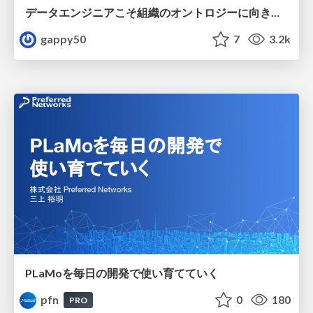
データエンジニアこそ組織のオントロジーに向き合うべき — 問いに答えるAIから、事業を動かすAIへ
gappy50
7
3.2k
PLaMoを毎日の開発で使い育てていく
pfn
0
180
PRO