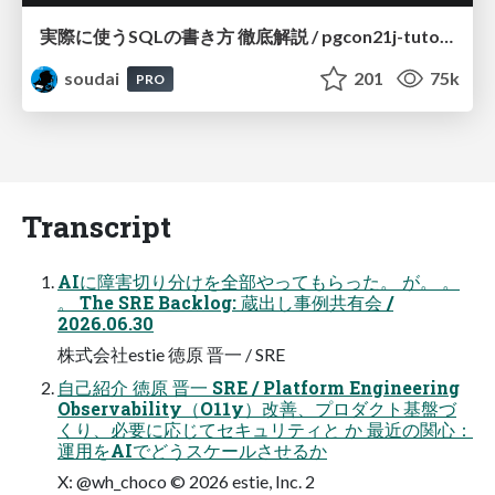
実際に使うSQLの書き方 徹底解説 / pgcon21j-tutorial
soudai
201
75k
PRO
Transcript
AIに障害切り分けを全部やってもらった。 が。 。
。 The SRE Backlog: 蔵出し事例共有会 /
2026.06.30
株式会社estie 徳原 晋一 / SRE
自己紹介 徳原 晋一 SRE / Platform Engineering
Observability（O11y）改善、プロダクト基盤づ
くり、必要に応じてセキュリティと か 最近の関心：
運用をAIでどうスケールさせるか
X: @wh_choco © 2026 estie, Inc. 2