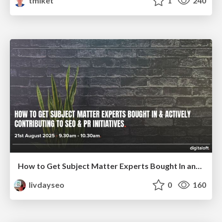
tmiket
1
240
How to Get Subject Matter Experts Bought In and Actively Contributing to SEO & PR Initiatives.
livdayseo
0
160