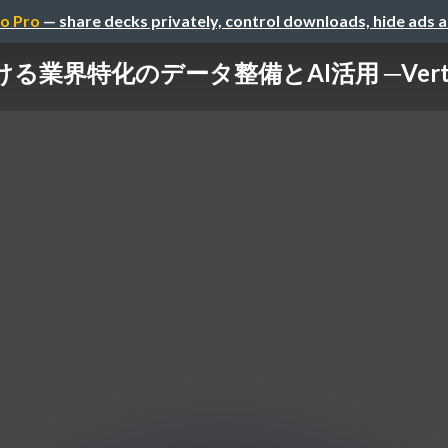
o Pro
— share decks privately, control downloads, hide ads 
界特化のデータ整備とAI活用 ─Vertical Da