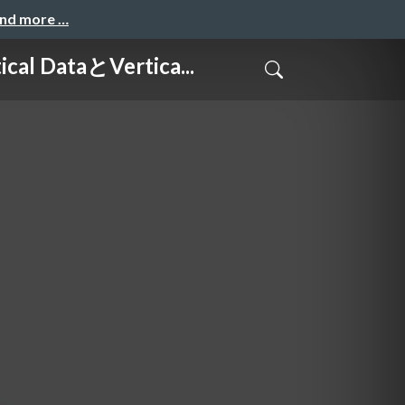
and more …
taとVertica...