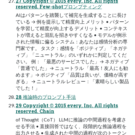
27 Copyright © 2015 every, Inc. All rights
reserved. Few-shotプロンプティング
AIはパターンを踏襲して補完を生成することに長け
ている → 例を提示して精度向上 メリット • パターン
を学習して精度が向上する デメリット • コンテキス
トが増えると混乱を招きやすくなる • モデルが例示
された情報に偏る システム：あなたは感情分析の専
門家です。 タスク：感情を「ポジティブ」「ネガテ
ィブ」「ニュートラル」のいずれかに判定してくだ
さい。 例： 「最悪のサービスでした」→ ネガティブ
「普通でした」→ ニュートラル 「最高！友人にも勧
めます」→ ポジティブ 「品質は良いが、価格が高す
ぎる」 → ニュートラル レビュー：「素晴らしい製品
でした！」
28 推論時のプロンプト手法
29 Copyright © 2015 every, Inc. All rights
reserved. Chain
of Thought（CoT） LLMに推論の中間過程を考慮さ
せる手法 • 直接回答ではなく、段階的な推論過程を
出力させる • 生成された中間の過程が次のトークン