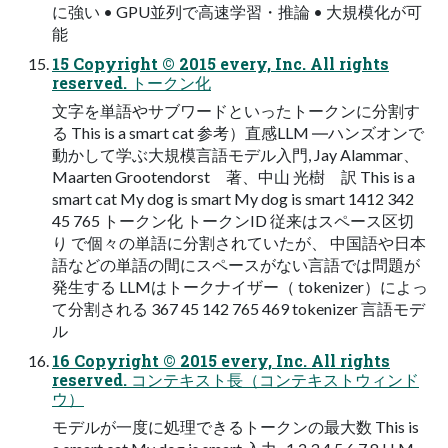
に強い • GPU並列で高速学習・推論 • 大規模化が可
能
15 Copyright © 2015 every, Inc. All rights
reserved. トークン化
文字を単語やサブワードといったトークンに分割す
る This is a smart cat 参考）直感LLM ―ハンズオンで
動かして学ぶ大規模言語モデル入門, Jay Alammar、
Maarten Grootendorst 著、中山 光樹 訳 This is a
smart cat My dog is smart My dog is smart 1412 342
45 765 トークン化 トークンID 従来はスペース区切
り で個々の単語に分割されていたが、 中国語や日本
語などの単語の間にスペースがない言語では問題が
発生する LLMはトークナイザー（ tokenizer）によっ
て分割される 367 45 142 765 469 tokenizer 言語モデ
ル
16 Copyright © 2015 every, Inc. All rights
reserved. コンテキスト長（コンテキストウィンド
ウ）
モデルが一度に処理できるトークンの最大数 This is