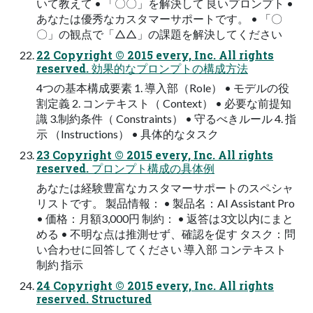
いて教えて • 「〇〇」を解決して 良いプロンプト •
あなたは優秀なカスタマーサポートです。 • 「〇
〇」の観点で「△△」の課題を解決してください
22 Copyright © 2015 every, Inc. All rights
reserved. 効果的なプロンプトの構成方法
4つの基本構成要素 1. 導入部（Role） • モデルの役
割定義 2. コンテキスト（ Context） • 必要な前提知
識 3.制約条件（ Constraints） • 守るべきルール 4. 指
示 （Instructions） • 具体的なタスク
23 Copyright © 2015 every, Inc. All rights
reserved. プロンプト構成の具体例
あなたは経験豊富なカスタマーサポートのスペシャ
リストです。 製品情報： • 製品名：AI Assistant Pro
• 価格：月額3,000円 制約： • 返答は3文以内にまと
める • 不明な点は推測せず、確認を促す タスク：問
い合わせに回答してください 導入部 コンテキスト
制約 指示
24 Copyright © 2015 every, Inc. All rights
reserved. Structured