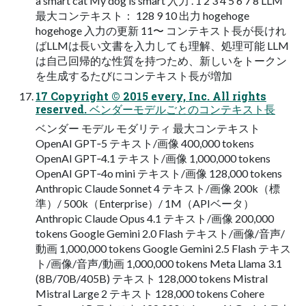
a smart cat My dog is smart 入力 . 1 2 3 4 5 6 7 8 LLM
最大コンテキスト： 128 9 10 出力 hogehoge
hogehoge 入力の更新 11〜 コンテキスト長が長けれ
ばLLMは長い文書を入力しても理解、処理可能 LLM
は自己回帰的な性質を持つため、新しいをトークン
を生成するたびにコンテキスト長が増加
17 Copyright © 2015 every, Inc. All rights
reserved. ベンダーモデルごとのコンテキスト長
ベンダー モデル モダリティ 最大コンテキスト
OpenAI GPT‑5 テキスト/画像 400,000 tokens
OpenAI GPT‑4.1 テキスト/画像 1,000,000 tokens
OpenAI GPT‑4o mini テキスト/画像 128,000 tokens
Anthropic Claude Sonnet 4 テキスト/画像 200k（標
準）/ 500k（Enterprise）/ 1M（APIベータ）
Anthropic Claude Opus 4.1 テキスト/画像 200,000
tokens Google Gemini 2.0 Flash テキスト/画像/音声/
動画 1,000,000 tokens Google Gemini 2.5 Flash テキス
ト/画像/音声/動画 1,000,000 tokens Meta Llama 3.1
(8B/70B/405B) テキスト 128,000 tokens Mistral
Mistral Large 2 テキスト 128,000 tokens Cohere