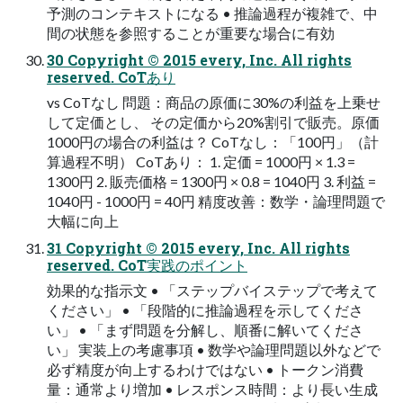
予測のコンテキストになる • 推論過程が複雑で、中
間の状態を参照することが重要な場合に有効
30 Copyright © 2015 every, Inc. All rights
reserved. CoTあり
vs CoTなし 問題：商品の原価に30%の利益を上乗せ
して定価とし、 その定価から20%割引で販売。原価
1000円の場合の利益は？ CoTなし：「100円」（計
算過程不明） CoTあり： 1. 定価 = 1000円 × 1.3 =
1300円 2. 販売価格 = 1300円 × 0.8 = 1040円 3. 利益 =
1040円 - 1000円 = 40円 精度改善：数学・論理問題で
大幅に向上
31 Copyright © 2015 every, Inc. All rights
reserved. CoT実践のポイント
効果的な指示文 • 「ステップバイステップで考えて
ください」 • 「段階的に推論過程を示してくださ
い」 • 「まず問題を分解し、順番に解いてくださ
い」 実装上の考慮事項 • 数学や論理問題以外などで
必ず精度が向上するわけではない • トークン消費
量：通常より増加 • レスポンス時間：より長い生成