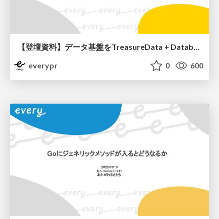
【登壇資料】データ基盤をTreasureData + Databricksから Databricksへ統一する話
everypr
0
600