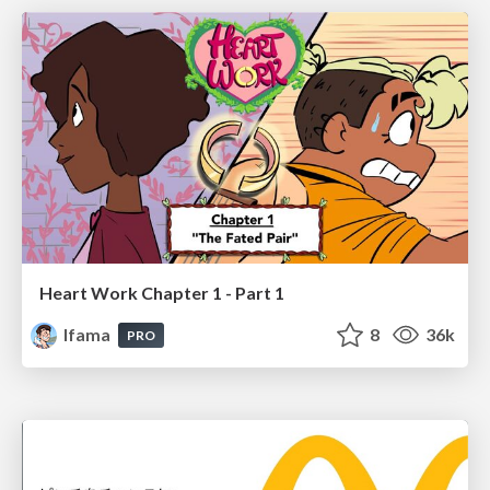
Heart Work Chapter 1 - Part 1
lfama
8
36k
PRO