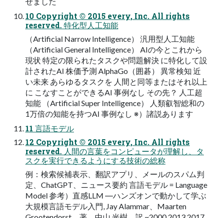
せました
10 Copyright © 2015 every, Inc. All rights
reserved. 特化型人工知能
（Artificial Narrow Intelligence） 汎用型人工知能
（Artificial General Intelligence） AIの今とこれから
現状 特定の限られたタスクや問題解決 に特化して設
計されたAI 株価予測 AlphaGo（囲碁） 異常検知 近
い未来 あらゆるタスクを 人間と同等またはそれ以上
に こなすことができるAI 事例なし その先？ 人工超
知能 （Artificial Super Intelligence） 人類叡智総和の
1万倍の知能を持つAI 事例なし ※）諸説あります
11 言語モデル
12 Copyright © 2015 every, Inc. All rights
reserved. 人間の言葉をコンピュータが理解し、タ
スクを実行できるようにする技術の総称
例：検索候補表示、翻訳アプリ、メールのスパム判
定、ChatGPT、ニュース要約 言語モデル = Language
Model 参考）直感LLM ―ハンズオンで動かして学ぶ
大規模言語モデル入門, Jay Alammar、Maarten
Grootendorst 著、中山 光樹 訳 ~2000 2013 2017