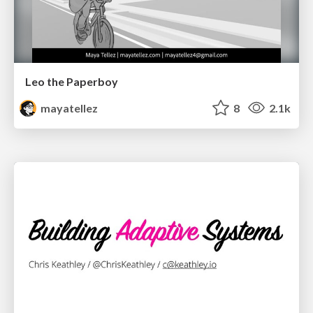
Leo the Paperboy
mayatellez
8
2.1k