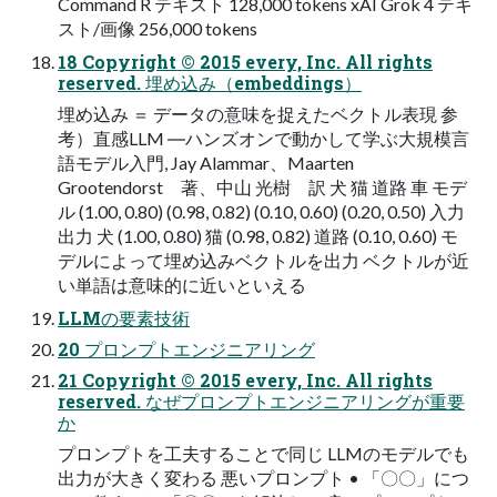
Command R テキスト 128,000 tokens xAI Grok 4 テキ
スト/画像 256,000 tokens
18 Copyright © 2015 every, Inc. All rights
reserved. 埋め込み（embeddings）
埋め込み ＝ データの意味を捉えたベクトル表現 参
考）直感LLM ―ハンズオンで動かして学ぶ大規模言
語モデル入門, Jay Alammar、Maarten
Grootendorst 著、中山 光樹 訳 犬 猫 道路 車 モデ
ル (1.00, 0.80) (0.98, 0.82) (0.10, 0.60) (0.20, 0.50) 入力
出力 犬 (1.00, 0.80) 猫 (0.98, 0.82) 道路 (0.10, 0.60) モ
デルによって埋め込みベクトルを出力 ベクトルが近
い単語は意味的に近いといえる
LLMの要素技術
20 プロンプトエンジニアリング
21 Copyright © 2015 every, Inc. All rights
reserved. なぜプロンプトエンジニアリングが重要
か
プロンプトを工夫することで同じ LLMのモデルでも
出力が大きく変わる 悪いプロンプト • 「〇〇」につ