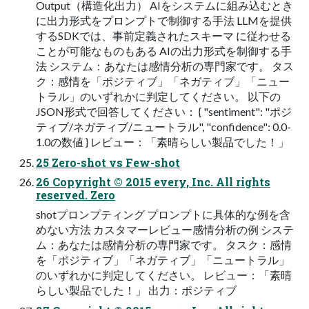
Output（構造化出力） AIをシステムに組み込むとき
に出力形式をプロンプトで制御する手法 LLMを提供
するSDKでは、事前定義されたスキーマ に従わせる
ことが可能なものもある AIの出力形式を制御する手
法 システム：あなたは感情分析の専門家です。 タス
ク：感情を「ポジティブ」「ネガティブ」「ニュー
トラル」のいずれかに判定してください。 以下の
JSON形式で回答してください： { "sentiment": "ポジ
ティブ/ネガティブ/ニュートラル", "confidence": 0.0-
1.0の数値 } レビュー：「素晴らしい製品でした！」
25 Zero-shot vs Few-shot
26 Copyright © 2015 every, Inc. All rights
reserved. Zero
shotプロンプティング プロンプトに具体的な例を含
めない方法 カスタマーレビュー感情分析の例 システ
ム：あなたは感情分析の専門家です。 タスク：感情
を「ポジティブ」「ネガティブ」「ニュートラル」
のいずれかに判定してください。 レビュー：「素晴
らしい製品でした！」 出力：ポジティブ