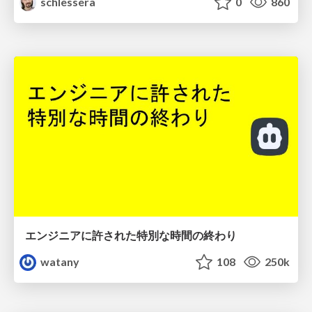
schlessera
0
860
エンジニアに許された特別な時間の終わり
watany
108
250k