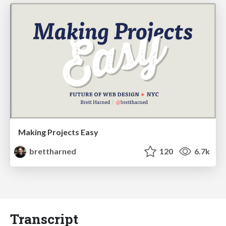
Making Projects Easy
brettharned
120
6.7k
Transcript