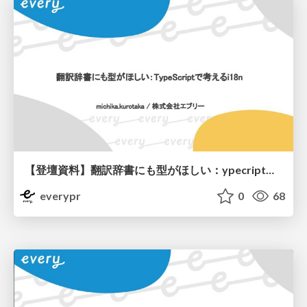
【登壇資料】翻訳辞書にも型がほしい：ypecriptで考えるi18n
everypr
0
68