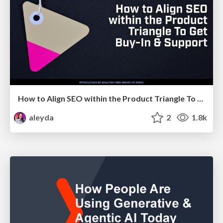
How to Align SEO within the Product Triangle To Get Buy-In & Support - #RIMC
aleyda
2
1.8k