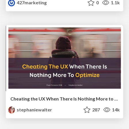
427marketing
0
1.1k
Cheating the UX When There Is Nothing More to Optimize - PixelPioneers
stephaniewalter
287
14k