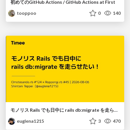
初めてのGitHub Actions / GitHub Actions at First
tooppoo
0
140
モノリス Rails でも日中に rails db:migrate を走らせたい！ / Daytime rails db:migrate on Monolithic Rails!
euglena1215
3
470