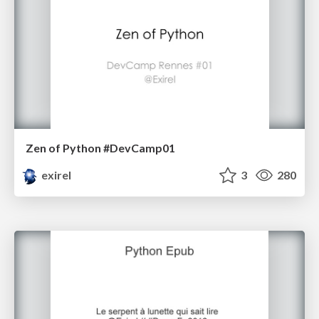
Zen of Python #DevCamp01
exirel
3
280