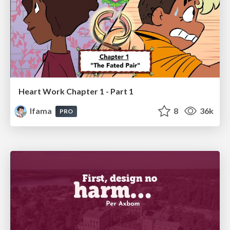
Heart Work Chapter 1 - Part 1
lfama
8
36k
PRO