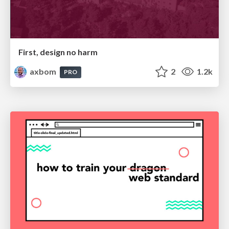
First, design no harm
axbom
2
1.2k
PRO