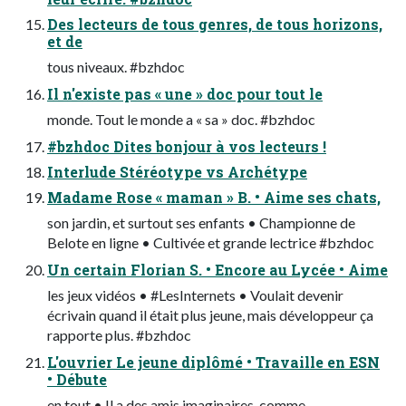
Des lecteurs de tous genres, de tous horizons,
et de
tous niveaux. #bzhdoc
Il n'existe pas « une » doc pour tout le
monde. Tout le monde a « sa » doc. #bzhdoc
#bzhdoc Dites bonjour à vos lecteurs !
Interlude Stéréotype vs Archétype
Madame Rose « maman » B. • Aime ses chats,
son jardin, et surtout ses enfants • Championne de
Belote en ligne • Cultivée et grande lectrice #bzhdoc
Un certain Florian S. • Encore au Lycée • Aime
les jeux vidéos • #LesInternets • Voulait devenir
écrivain quand il était plus jeune, mais développeur ça
rapporte plus. #bzhdoc
L'ouvrier Le jeune diplômé • Travaille en ESN
• Débute
en tout • Il a des amis imaginaires, comme