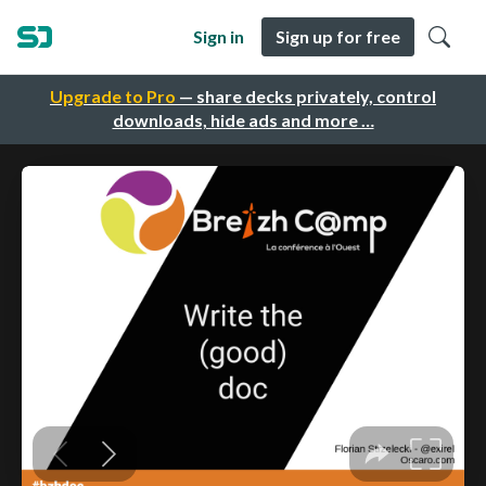
Sign in
Sign up for free
Upgrade to Pro
— share decks privately, control
downloads, hide ads and more …