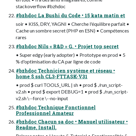
stackoverflow #bzhdoc
#bzhdoc La Bushi du Code • 15 kata matin et
soir • KISS, DRY, YAGNI • Cherche l'équilibre parfait •
Cache un sombre secret (PHP en ESN) • Compétences
rares
#bzhdoc Nils « R&D » G. • Projet top secret
• Super edgy (early adopter) • Prototype en prod • 5
% d'optimisation du CA par ligne de code
#bzhdoc Technicien système et réseau •
home $ ssh CL3-FTTASK-V31
• prod $ curl TOOLS_URL | sh • prod $ ./run_script-
v2.sh • prod $ export DEBUG=1 • prod $ ./run_script-
v2.sh \--force \--no-input
#bzhdoc Technique Fonctionnel
Professionnel Amateur
#bzhdoc Chacun sa doc • Manuel utilisateur •
Readme, Install,
Release notes • How to & Tutoriel • Fonctionnalités &