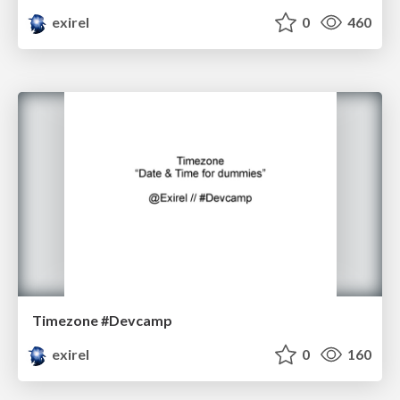
exirel
0
460
Timezone #Devcamp
exirel
0
160