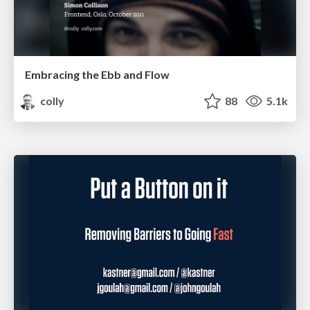
Embracing the Ebb and Flow
colly
88
5.1k