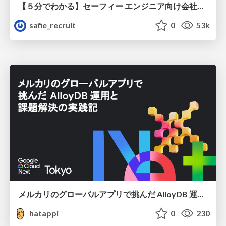
【５分でわかる】セーフィー エンジニア向け会社紹介
safie_recruit
0
53k
メルカリのグローバルアプリで挑んだ AlloyDB 運用と課題解決の実践記
hatappi
0
230