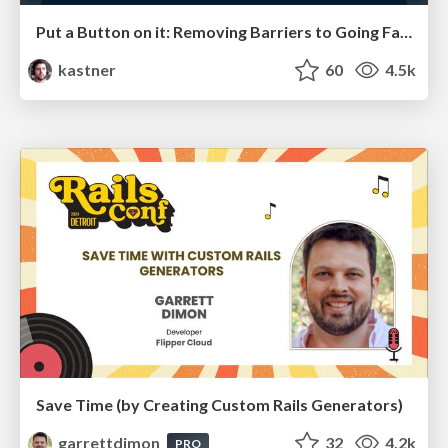
Put a Button on it: Removing Barriers to Going Fast.
kastner
60
4.5k
Save Time (by Creating Custom Rails Generators)
garrettdimon
32
4.2k
PRO