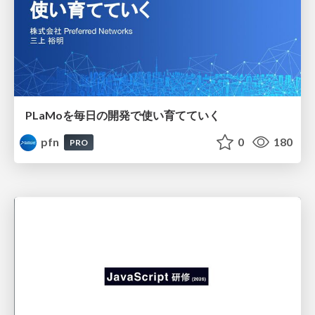
PLaMoを毎日の開発で使い育てていく
pfn
0
180
PRO