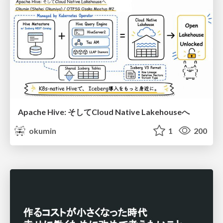
Apache Hive: そしてCloud Native Lakehouseへ
okumin
1
200