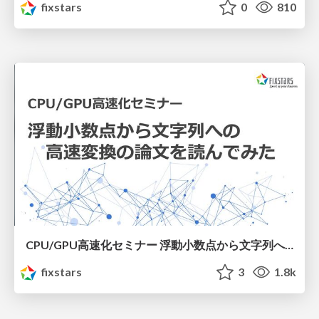
fixstars
0
810
CPU/GPU高速化セミナー 浮動小数点から文字列への高速変換の論文を読んでみた / cpugpu acceleration seminar 20230201
fixstars
3
1.8k