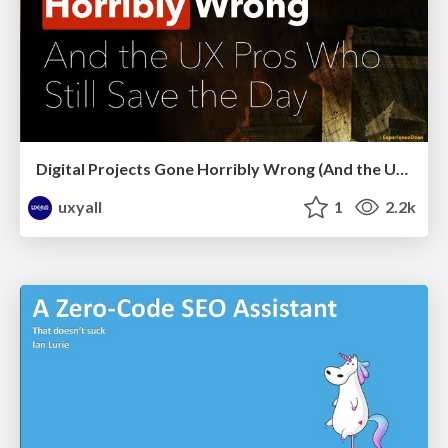
Digital Projects Gone Horribly Wrong (And the UX Pros Who Still Save the Day) - Dean Schuster
uxyall
1
2.2k