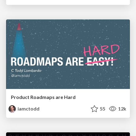
Product Roadmaps are Hard
iamctodd
55
12k