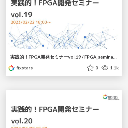
実践的！FPGA開発セミナーvol.19 / FPGA_seminar_19_fixstars_corporation_20230222
fixstars
0
1.1k