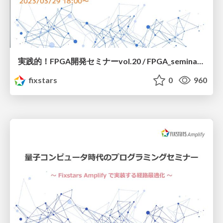
実践的！FPGA開発セミナーvol.20 / FPGA_seminar_20_fixstars_corporation_20230329
fixstars
0
960