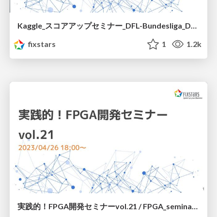
Kaggle_スコアアップセミナー_DFL-Bundesliga_Data_Shootout編/Kaggle_fixstars_corporation_20230509
fixstars
1
1.2k
実践的！FPGA開発セミナーvol.21 / FPGA_seminar_21_fixstars_corporation_20230426