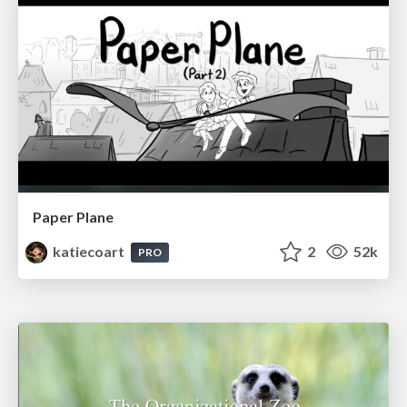
Paper Plane
katiecoart
2
52k
PRO