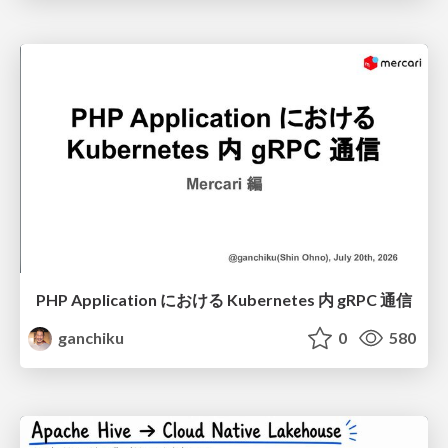
PHP Application における Kubernetes 内 gRPC 通信
ganchiku
0
580