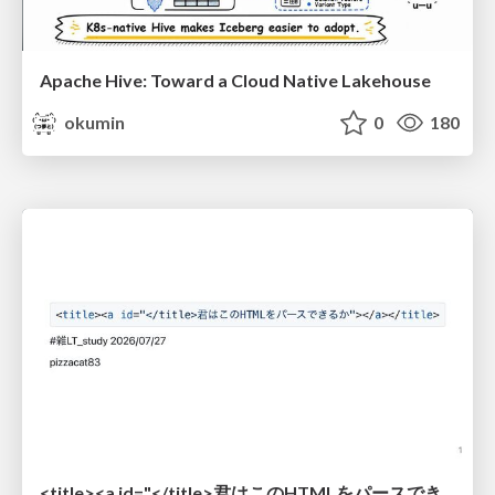
Apache Hive: Toward a Cloud Native Lakehouse
okumin
0
180
<title><a id="</title>君はこのHTMLをパースできるか"></a></title> #雑LT_study