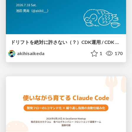
ドリフトを絶対に許さない（？）CDK運用 / CDK Ops with Zero Tolerance for Drifts (?)
akihisaikeda
1
170