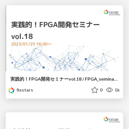
実践的！FPGA開発セミナーvol.18 / FPGA_seminar_18_fixstars_corporation_20230125
fixstars
0
1k