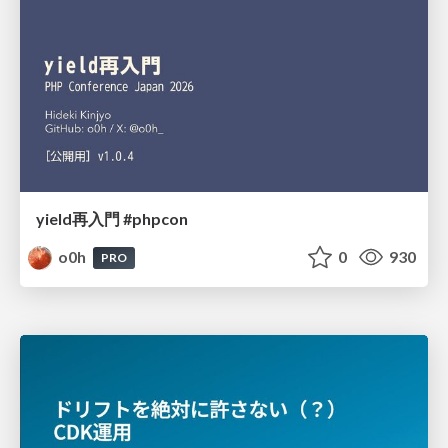
yield再入門 #phpcon
o0h
0
930
PRO