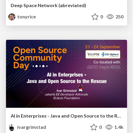
Deep Space Network (abreviated)
tonyrice
0
250
AI in Enterprises - Java and Open Source to the Rescue
ivargrimstad
0
1.4k