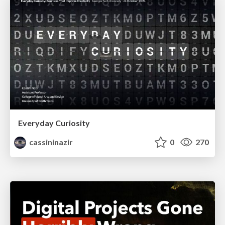
Everyday Curiosity
cassininazir
0
270