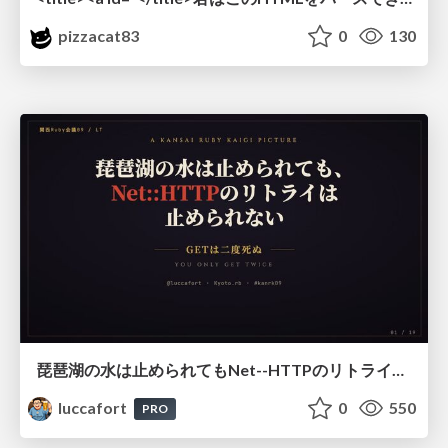
pizzacat83
0
130
琵琶湖の水は止められてもNet--HTTPのリトライは止められない / You might be able to stop the water flow of Lake Biwa but you can't stop Net::HTTP retries
luccafort
0
550
PRO