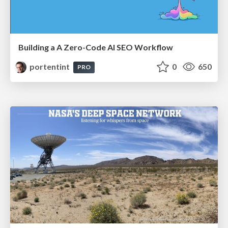
Building a A Zero-Code AI SEO Workflow
portentint
0
650
PRO