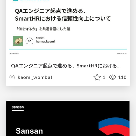
QAエンジニア起点で進める、SmartHRにおける信頼性向上について
kaomi_wombat
1
110