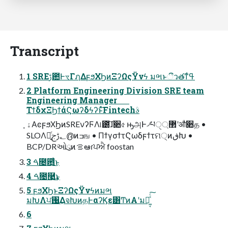
Transcript
1 SREࢹ఺ͰৼΓฦΔϝϧΧϦͷΞʔΩςΫνϟ มભͱීวతͳߟ͑
2 Platform Engineering Division SRE team
Engineering Manager
ΤϯδχΞϦϯάϚωʔδϟʔͱͯ͠Fintechࣄ
ۀ͓ΑͼϝϧΧϦͷSREνʔϜΛ୲౰͠ɺ૊৫ ԣஅͰ৴པੑ޲্ʹऔ૊த •
SLOΛ༻͍ͨ؂ࢹج൫ͷߏங • ΠϯγσϯτϚωδϝϯτମ੍ͷڧԽ •
BCP/DRઓུͷࡦఆɾਪਐ foostan
3 ࠓ೔఻͍͑ͨ͜ͱ
4 ࠓ೔࿩͢͜ͱ
5 ϝϧΧϦͱΞʔΩςΫνϟͷมભ
มԽΛਪ঑͢ΔจԽͷதͰαʔϏε͸ͲͷΑ͏ʹมԽ͖͔ͯͨ͠
6