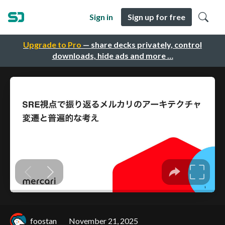
Sign in
Sign up for free
Upgrade to Pro
— share decks privately, control
downloads, hide ads and more …
foostan
November 21, 2025