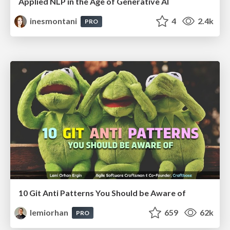
Applied NLP in the Age of Generative AI
inesmontani
4
2.4k
PRO
10 Git Anti Patterns You Should be Aware of
lemiorhan
659
62k
PRO