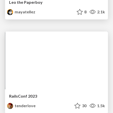
Leo the Paperboy
mayatellez
8
2.1k
RailsConf 2023
tenderlove
30
1.5k