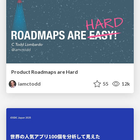
Product Roadmaps are Hard
iamctodd
55
12k