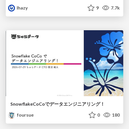
lhazy
9
7.7k
SnowflakeCoCoでデータエンジニアリング！
foursue
0
180