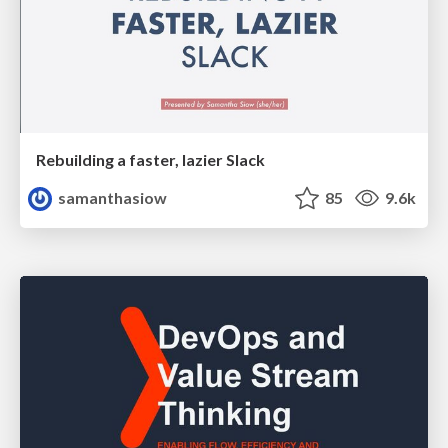
Rebuilding a faster, lazier Slack
samanthasiow
85
9.6k