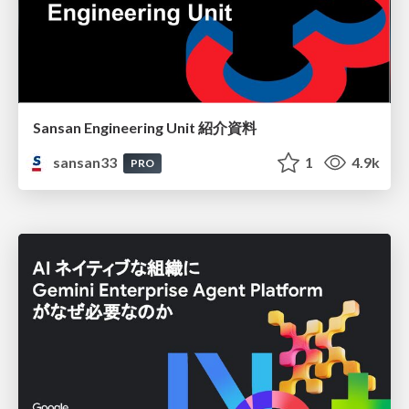
Sansan Engineering Unit 紹介資料
sansan33
1
4.9k
PRO