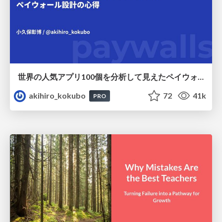
世界の人気アプリ100個を分析して見えたペイウォール設計の心得
akihiro_kokubo
72
41k
PRO