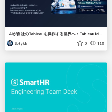
AIが自社のTableauを操作する世界へ：Tableau MCP超入門
tbtykk
0
110