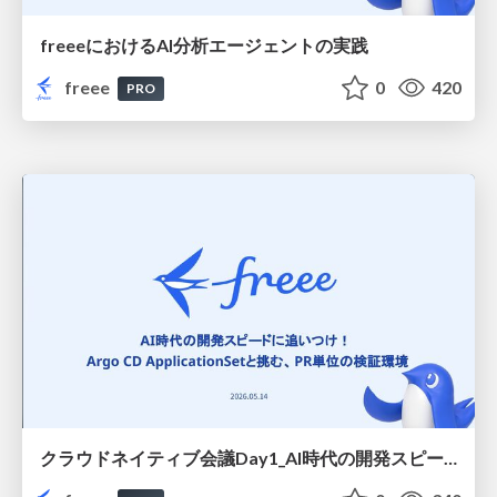
freeeにおけるAI分析エージェントの実践
freee
0
420
PRO
クラウドネイティブ会議Day1_AI時代の開発スピードに追いつけ！ Argo CD ApplicationSetと挑む、PR単位の検証環境/Cloud Native Conference Day 1: Keeping Pace with Development Speeds in the AI Era! Building a Pull Request-Level Testing Environment with Argo CD ApplicationSet