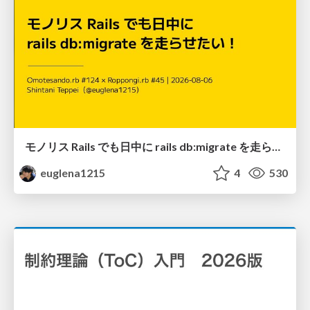
モノリス Rails でも日中に rails db:migrate を走らせたい！ / Daytime rails db:migrate on Monolithic Rails!
euglena1215
4
530