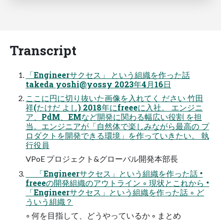
Transcript
「Engineerサクセス」 という組織を作った話
takeda yoshi@yossy 2023年4⽉16⽇
ここに円に切り抜いた画像を入れてく ださい ⽵⽥
祥(たけだ よし) 2018年にfreeeに⼊社。 エンジニ
ア、PdM、EMなど開発に関わる幅広い役割 を担
当。エンジニアが「⾃然体で楽しみながら最⾼の プ
ロダクトを開発できる環境」を作っていきたい。 執
⾏役員
VPoE プロジェクト&グローバル開発本部⻑
「Engineerサクセス」という組織を作った話 •
freeeの開発組織のアウトライン ◦ 現状とこれから •
「Engineerサクセス」という組織を作った話 ◦ ど
ういう組織？
◦ 何を⽬指して、どうやっているか ◦ まとめ