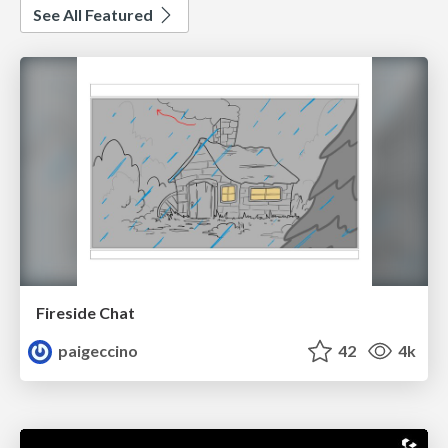
See All Featured
Fireside Chat
paigeccino
42
4k