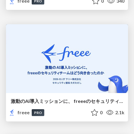
freee
0
340
PRO
激動のAI導入ミッションに、 freeeのセキュリティチームはどう向き合ったのか/How did freee's security team tackle the turbulent AI implementation mission
freee
0
2.1k
PRO