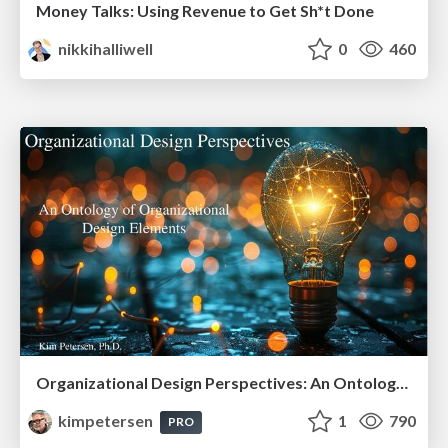
Money Talks: Using Revenue to Get Sh*t Done
nikkihalliwell
0
460
Organizational Design Perspectives: An Ontology of Organizational Design Elements
kimpetersen
1
790
PRO