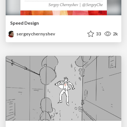
Speed Design
sergeychernyshev
33
2k