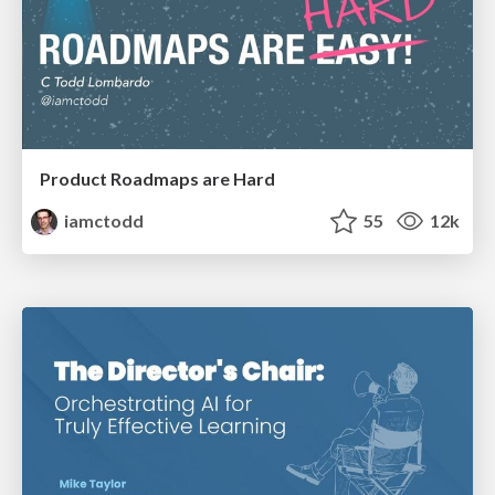
Product Roadmaps are Hard
iamctodd
55
12k