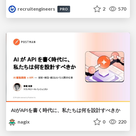
recruitengineers
2
570
PRO
AIがAPIを書く時代に、私たちは何を設計すべきか
nagix
0
220