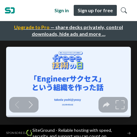
Sign in
Sign up for free
Upgrade to Pro
— share decks privately, control
downloads, hide ads and more …
SiteGround - Reliable hosting with speed,
·
→
SPONSORED
security, and support you can count on.