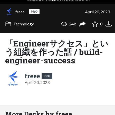
freee
April 20, 2023
PRO
Technology
24k
0
「Engineerサクセス」とい
う組織を作った話 / build-
engineer-success
freee
PRO
April 20, 2023
More Decks by freee