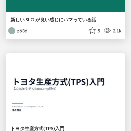
新しい SLO が良い感じにハマっている話
z63d
5
2.1k
トヨタ⽣産⽅式(TPS)⼊⾨