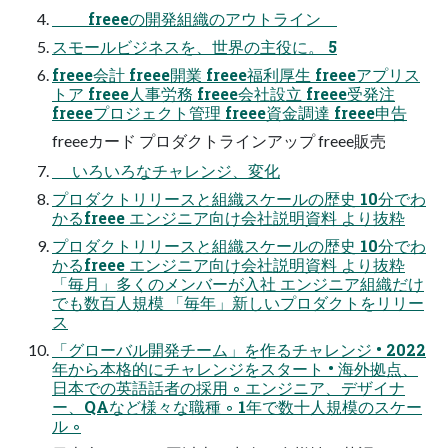
freeeの開発組織のアウトライン
スモールビジネスを、世界の主役に。 5
freee会計 freee開業 freee福利厚⽣ freeeアプリス
トア freee⼈事労務 freee会社設⽴ freee受発注
freeeプロジェクト管理 freee資⾦調達 freee申告
freeeカード プロダクトラインアップ freee販売
いろいろなチャレンジ、変化
プロダクトリリースと組織スケールの歴史 10分でわ
かるfreee エンジニア向け会社説明資料 より抜粋
プロダクトリリースと組織スケールの歴史 10分でわ
かるfreee エンジニア向け会社説明資料 より抜粋
「毎⽉」多くのメンバーが⼊社 エンジニア組織だけ
でも数百⼈規模 「毎年」新しいプロダクトをリリー
ス
「グローバル開発チーム」を作るチャレンジ • 2022
年から本格的にチャレンジをスタート • 海外拠点、
⽇本での英語話者の採⽤ ◦ エンジニア、デザイナ
ー、QAなど様々な職種 ◦ 1年で数⼗⼈規模のスケー
ル ◦