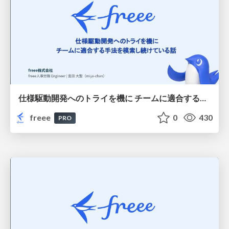
仕様駆動開発へのトライを機に チームに適合する手法を模索し続けている話
freee
0
430
PRO