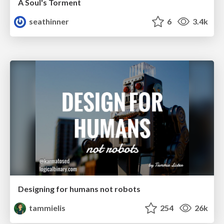
A Soul's Torment
seathinner
6
3.4k
Designing for humans not robots
tammielis
254
26k