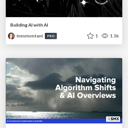
Building AI with AI
inesmontani
1
1.1k
PRO