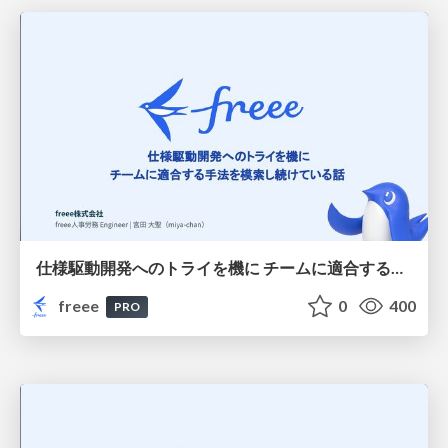
仕様駆動開発へのトライを機に チームに適合する手法を模索し続けている話
freee
0
400
PRO