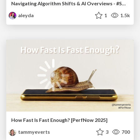
Navigating Algorithm Shifts & AI Overviews - #SMXNext
aleyda
1
1.5k
How Fast Is Fast Enough? [PerfNow 2025]
tammyeverts
3
700