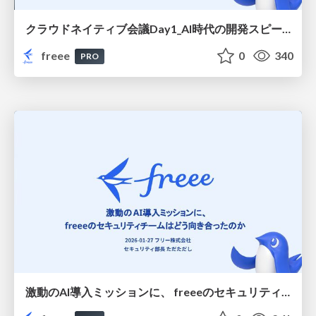
クラウドネイティブ会議Day1_AI時代の開発スピードに追いつけ！ Argo CD ApplicationSetと挑む、PR単位の検証環境/Cloud Native Conference Day 1: Keeping Pace with Development Speeds in the AI Era! Building a Pull Request-Level Testing Environment with Argo CD ApplicationSet
freee
0
340
PRO
激動のAI導入ミッションに、 freeeのセキュリティチームはどう向き合ったのか/How did freee's security team tackle the turbulent AI implementation mission