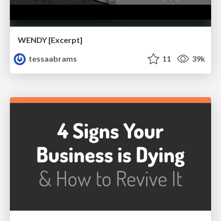
WENDY [Excerpt]
tessaabrams
11
39k