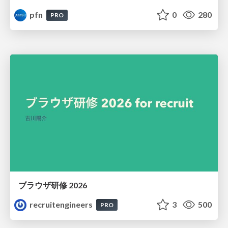
pfn
0
280
PRO
ブラウザ研修 2026
recruitengineers
3
500
PRO