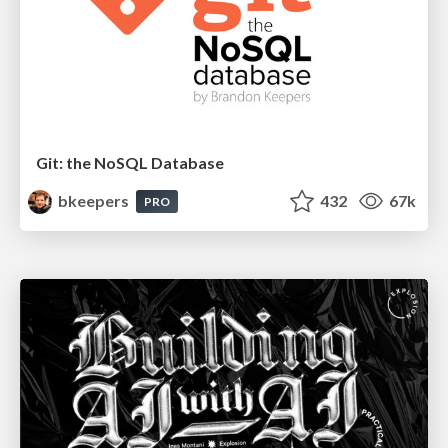
Git: the NoSQL Database
bkeepers
432
67k
PRO