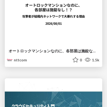
オートロックマンションなのに、各部屋は施錠なし！？ 攻撃者が組織内ネットワークで大暴れする理由 / The Front Door Is Locked, but the Rooms Are Wide Open: Why Attackers Move Freely Inside Enterprise Networks
nttcom
0
1.5k