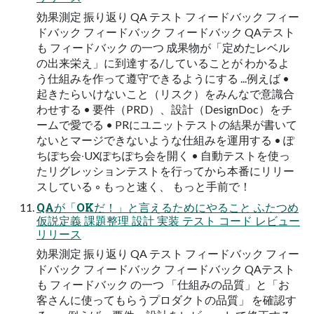
効果測定 振り返り QA テスト フィードバック フィー
ドバック フィードバック フィードバック QAテスト
も フィードバック の⼀つ 成果物が「定めたレベル
の出来栄え」に到達する/していることが わかるよ
う仕組みを作って遵守できるようにする ...例えば •
起きたらいけないこと（リスク）をみんなで意識合
わせする • 要件（PRD）、設計（DesignDoc）をチ
ームで愛でる • PRにユニットテストの結果が書いて
ないとマージできないような仕組みを運⽤する • ぽ
ちぽち会‧UXぽちぽち会を開く • ⾃動テストを使っ
たリグレッションテストを⾏ってから本番にリリー
スしている ◦ もっと速く、 もっと⼿前で！
QAが「OKだ！」と⾔えるためにやること ふたつめ
仮説定義 課題整理 設計 実装 テスト コード レビュー
リリース
効果測定 振り返り QA テスト フィードバック フィー
ドバック フィードバック フィードバック QAテスト
も フィードバック の⼀つ 「仕組みの品質」と「お
客さんに使ってもらうプロダクトの品質」 を確認す