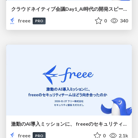
クラウドネイティブ会議Day1_AI時代の開発スピードに追いつけ！ Argo CD ApplicationSetと挑む、PR単位の検証環境/Cloud Native Conference Day 1: Keeping Pace with Development Speeds in the AI Era! Building a Pull Request-Level Testing Environment with Argo CD ApplicationSet
freee
0
340
PRO
激動のAI導入ミッションに、 freeeのセキュリティチームはどう向き合ったのか/How did freee's security team tackle the turbulent AI implementation mission
freee
0
2.1k
PRO