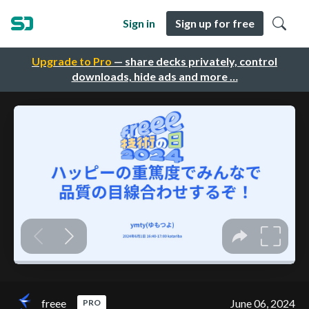
Sign in
Sign up for free
Upgrade to Pro
— share decks privately, control
downloads, hide ads and more …
freee
June 06, 2024
PRO