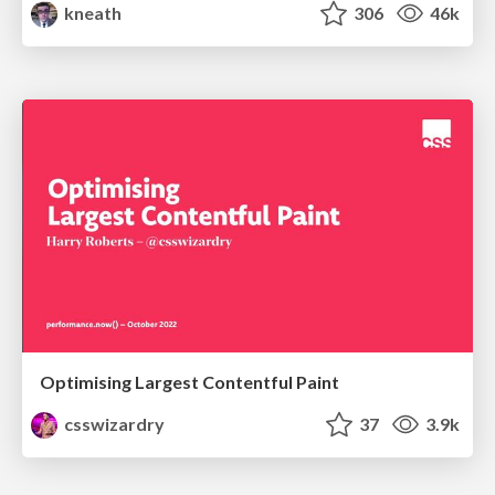
kneath
306
46k
Optimising Largest Contentful Paint
csswizardry
37
3.9k