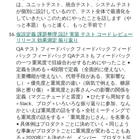
は、ユニットテスト、統合テスト、システム テスト
が個別に設計しているので、テスト全体で最適化を
していきたい このためにやったことを話します（や
っと本題） もっと速く、 もっと⼿前で！
仮説定義 課題整理 設計 実装 テスト コード レビュー
リリース 効果測定 振り返り
QA テスト フィードバック フィードバック フィード
バック フィードバック QAテストも フィードバック
の⼀つ 重篤度で⽬線合わせするためにやったこと •
定義を決める ◦ 4段階で定義 （全面的に使えない、
主要機能が使えない、代替手段がある、実影響な
し） ◦ 優先度と重篤度の違い（病気で例える、糖尿
病と擦り傷） ◦ 重篤度とお客さんへの影響の関係を
定義（マグニチュードと震度） • ひたすら周知する
◦ Slack、ブログ ◦ いろいろな振り返りに参加、なん
かといえば重篤度の話をする ◦ 全社ミーティングで
も重篤度の話をする ◦ 「重篤度おじさん」を名乗る
• 具体例はプロダクトごとに決めていく ◦ 同じよう
な事象がプロダクトごとに重篤度が変わることもあ
る ◦ 2020年にも決めたが、メンバー、プロダクト拡