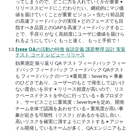
ってしまうので、どこに⼒を⼊れていくかが重要 •
リリーススピードにこだわりたい。継続的にマジ価
値を届けていくことが重要 ビジョン ◦ 当たり前品質
の⾼速フィードバックの実現 ▪ どのフェーズでも⽬
指すべき品質とのGAPを⾼速フィードバックするこ
とで、⼿戻り がなく⾼頻度にユーザに価値を届けら
れるようにしていく もっと速く、 もっと⼿前で！
freee QAの活動の特徴 仮説定義 課題整理 設計 実装
テスト コード レビュー リリース
効果測定 振り返り QA テスト フィードバック フィー
ドバック フィードバック フィードバック QAテスト
も フィードバック の⼀つ ※重篤度：Severity ➢ 事象
のひどさであり、ユーザーのもと で発⽣してはいけ
ない度合いを⽰す • リリース頻度が⾼いので、リス
クベースドテストを中⼼に⾏っている ◦ 各プロダク
ト、サービスごとに重篤度：Severity※を定め、開発
チーム全体で認識をあわせている ◦ 重篤度が高い事
象が起きる可能性（リスク）があるかを話し合い、
高いリスクを確実に潰すようにテストする • アジャ
イル開発しているチームが多く、QAエンジニアも上