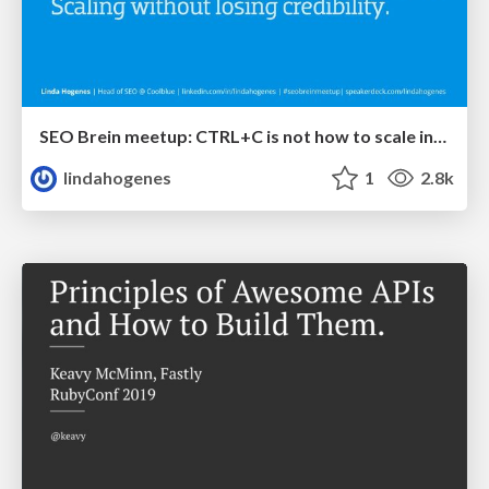
SEO Brein meetup: CTRL+C is not how to scale international SEO
lindahogenes
1
2.8k