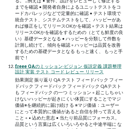
る。 ...例えば • 要件、設計をレビューして修正する
までを確認 • 開発者⾃⾝によるユニットテストをコ
ードカバレッジなどで定量的に確認 • テスト環境で
統合テスト、システムテストをして、ハッピーがあ
れば修正をしてリリースOKかを確認 ◦ テスト結果は
リリースOKかを確認をするための（とても鮮度の良
い）基礎データとなる • ハッピーを分類して件数を
計測し続けて、傾向を確認 ◦ ハッピーは品質を改善
するための基礎データとなる もっと速く、 もっと⼿
前で！
freee QAのミッション‧ビジョン 仮説定義 課題整理
設計 実装 テスト コード レビュー リリース
効果測定 振り返り QA テスト フィードバック フィー
ドバック フィードバック フィードバック QAテスト
も フィードバック の⼀つ ミッション ◦ 起こしちゃい
けないハッピーが起きにくい体質にすることでマジ
価値※を継続的に届け続け る ※マジ価値：ユーザー
にとって本質的に価値があると自信を持って言える
こと ◦ ▪ 込めた意志 • 当たり前品質にフォーカス。
品質という⾔葉は広くいろいろやると中途半端に な