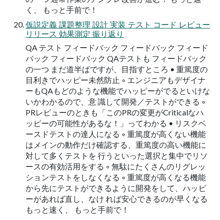
く、 もっと⼿前で！
仮説定義 課題整理 設計 実装 テスト コード レビュー
リリース 効果測定 振り返り
QA テスト フィードバック フィードバック フィード
バック フィードバック QAテストも フィードバック
の⼀つ まだ道半ばですが、⽬指すところ • 重篤度の
⽬利きでハッピー未然防⽌ ◦ エンジニアもデザイナ
ーもQAもどのような機能でハッピーがでるといけな
いかわかるので、意 識して開発／テストができる ◦
PRレビューのときも「このPRの変更がCriticalなハ
ッピーの可能性があるな！」ってわかる • リスクベ
ースドテストの達⼈になる ◦ 重篤度が高くない機能
はメインの動作だけ確認する、重篤度の高い機能に
対して多くテストを 行うといった選択と集中でリソ
ースの有効活用をする ◦ 無駄にたくさんのリグレッ
ションテストをしなくなる ◦ 重篤度が高くなる機能
から先にテストができるように開発をして、ハッピ
ーがあれば直し、なけ れば安心できるのが早くなる
もっと速く、 もっと⼿前で！