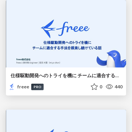
仕様駆動開発へのトライを機に チームに適合する手法を模索し続けている話
freee
0
440
PRO