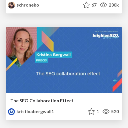
schroneko
67
230k
The SEO Collaboration Effect
kristinabergwall1
1
520