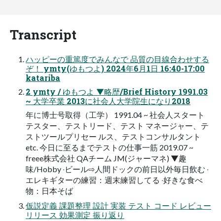
Transcript
ハッピーの重篤度でみんなで 品質の⽬線合わせする
ぞ！ ymty(ゆもつよ) 2024年6⽉1⽇ 16:40-17:00
katariba
2 ymty / ゆもつよ ▼略歴/Brief History 1991.03
~ ⼤学卒業 2013に社会⼈⼤学院⽣になり2018
年に博⼠号取得（⼯学） 1991.04 ~ 社会⼈スタート
テスター、テストリード、テスト マネージャー、テ
ストツールプリセー ルス、テストコンサルタント
etc. 今⽇に⾄るまでテストの仕事⼀筋 2019.07 ~
freee株式会社 QAチーム JM(ジャーマネ) ▼趣
味/Hobby ‧ビール⇨⼈間ドックの前⽇以外毎⽇飲む ‧
エレキギターの練習：週末練習してる ‧好きな⾷べ
物：⽇本そば
仮説定義 課題整理 設計 実装 テスト コード レビュー
リリース 効果測定 振り返り