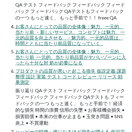
QA テスト フィードバック フィードバック フィード
バック フィードバック QAテストもフィード バック
の⼀つ もっと速く、 もっと⼿前で！！ freee QA
お客さんにとっての品質の全体像：魅⼒、⼀元的、
当たり前 ・新しいサービス、コンセプトは魅力、一
元的品質を向上させる ・魅力的、一元的品質は、
時間とともに当たり前品質になっていく
お客さんにとっての品質の全体像：魅⼒、⼀元的、
当たり前 ‧⼀元的、当たり前品質がヤバいゾーンに⼊
ったら⼗分な対 処が必要になる
プロダクトの品質が悪いと起こる損失 仮説定義 課題
整理 設計 実装 テスト コード レビュー リリース 効
果測定
振り返り QA テスト フィードバック フィードバック
フィードバック フィードバック QAテストも フィー
ドバック の⼀つ もっと速く、 もっと⼿前で！ 経済
的な損失 時間の浪費 信用の失墜 • お客様機会損失 •
損害賠償 • 本来の仕事が止まる • 玉突き問題 • SNS
炎上 • 不買運動
ハッピーの特徴：後になるほど損失が増える 仮説定