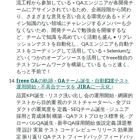
流⼯程から参加している ◦ QAエンジニアが各開発チ
ームにアサインされているため、企画段階から関わ
り、さまざまな意見を言い合える環境がある ◦ ドメ
イン知識のない領域にチャレンジするメンバーも少
なくないため、開発チームで勉強会を開催するな
ど、チームで知識 を高めていく活動も盛ん • リグレ
ッションテストを⾃動化し、QAエンジニアも⾃動テ
ストをコーディングして活⽤し ている ◦ Seleniumな
どいくつかのオープンソースを活用してfreee独自の
テストフレームワークを構築している もっと速く、
もっと⼿前で！
freee QAの軌跡 - QAチーム誕⽣ - ⾃動E2Eテスト
運⽤開始 - 不具合データを JIRAに⼀元化 -
品質KPI誕⽣ - リスク洗い出し 会の運⽤開始 - 網羅的
テストから⽬的重 視のテストチャーターへ - 全プロ
ダクトの重篤度を 定義 - SEQチーム誕⽣ - ジュニア
採⽤と育成体制 構築 - QAテストプロセス標準 化 - グ
ローバルQA誕⽣ - 新卒QA採⽤開始 仮説定義 課題整
理 設計 実装 テスト コード レビュー リリース 効果測
定 振り返り QA テスト フィードバック フィードバッ