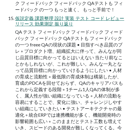
ク フィードバック フィードバック QAテストも フィ
ードバック の⼀つ もっと速く、 もっと⼿前で！
仮説定義 課題整理 設計 実装 テスト コード レビュー
リリース 効果測定 振り返り
QA テスト フィードバック フィードバック フィード
バック フィードバック QAテストも フィードバック
の⼀つ freee QAの現状の課題 • ⽬指すべき品質のブ
レ ◦ プロダクト増、組織拡大に伴って、みんなが同
じ品質目標に向かってるとはいえない 当たり前なこ
とかもしれないが、これが難しい。みんな一丸とな
って品質目標に向かっていけるようにしたい • ⼈材
の育成と流動性 ◦ 最低限の育成体制は構築したが、
育成のPDCAを回せておらず、QAのキャリアパスも
これから定義する段階 ◦ 1チーム1人QAの体制が多
く、属人性が強い組織になっている ◦ 人材の流動を
容易にすることで、変化に強い、チャレンジしやす
い組織にしていきたい • テストアーキテクチャの最
適化 ◦ 統合ERPでは連携機能が多く、機能開発時の
影響範囲も広い ◦ このままだとテスト工数も増えて
いき、スピードのある開発が難しくなってくる。今