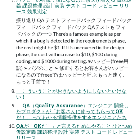
義 課題整理 設計 実装 テスト コード レビュー リリ
ース 効果測定
振り返り QA テスト フィードバック フィードバック
フィードバック フィードバック QAテストも フィー
ドバック の⼀つ There’s a famous example as per
which if a bug is detected in the requirements phase,
the cost might be $1. If it is uncovered in the design
phase, the cost will increase to $10, $100 during
coding, and $1000 during testing. ※ハッピー(freee⽤
語) ➢ バグのこと ➢ 修正するとお客さんがハッピー
になるのでfreeeではハッピーと呼ぶ もっと速く、
もっと⼿前で！
こういうことがおきないようにしないといけな
い！
QA（Quality Assurance）エンジニア 開発し
たプロダクトが「お客さんに使ってもらってOK
だ！」 ってわかる情報提供をするエンジニアたち
QAが「OKだ！」と⾔えるためにやること ひとつめ
仮説定義 課題整理 設計 実装 テスト コード レビュー
リリース