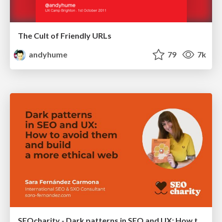
The Cult of Friendly URLs
andyhume
79
7k
SEOcharity - Dark patterns in SEO and UX: How to avoid them and build a more ethical web