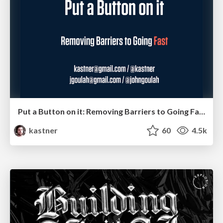
Put a Button on it: Removing Barriers to Going Fast.
kastner
60
4.5k