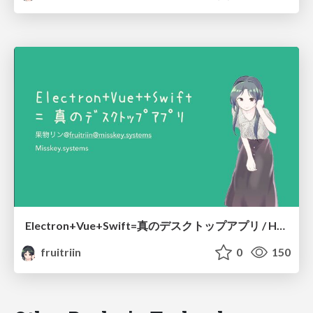
Electron+Vue+Swift=真のデスクトップアプリ / How to create "Really" desktop app using Electron
fruitriin
0
150