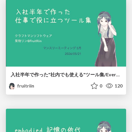
入社半年で作った"社内でも使える"ツール集/Everything I Built on the Side in Half a Year
fruitriin
0
120