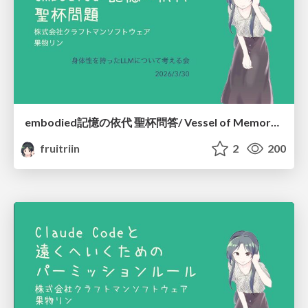
embodied記憶の依代 聖杯問答/ Vessel of Memory: The Grail Dialogue #embodied_llm
fruitriin
2
200