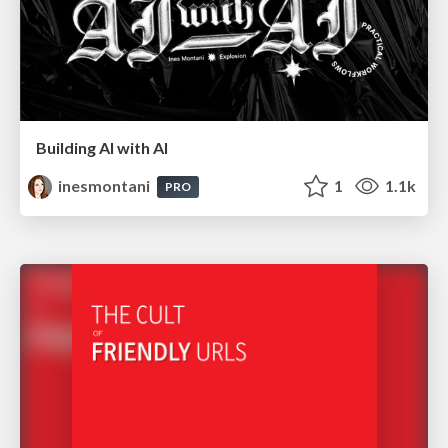
Building AI with AI
inesmontani
1
1.1k
PRO