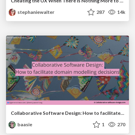
Cheating the UX When There Is Nothing More to Optimize - PixelPioneers
stephaniewalter
287
14k
Collaborative Software Design: How to facilitate domain modelling decisions
baasie
1
270