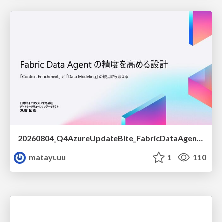
20260804_Q4AzureUpdateBite_FabricDataAgentの精度を高める設計.pdf
matayuuu
1
110