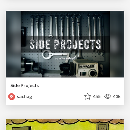
Side Projects
sachag
455
43k