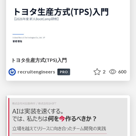
トヨタ⽣産⽅式(TPS)⼊⾨
recruitengineers
2
600
PRO