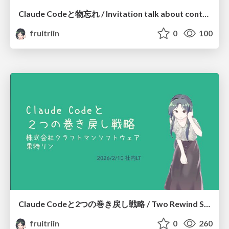
Claude Codeと物忘れ / Invitation talk about context - Why Claude Code forget?
fruitriin
0
100
Claude Codeと2つの巻き戻し戦略 / Two Rewind Strategies with Claude Code
fruitriin
0
260