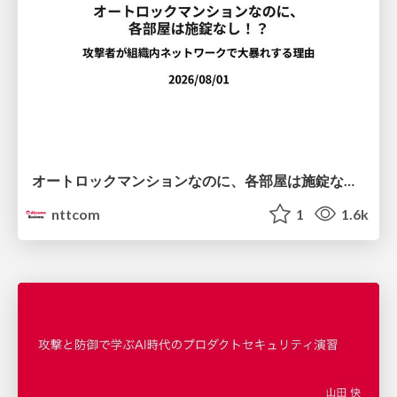
オートロックマンションなのに、各部屋は施錠なし！？ 攻撃者が組織内ネットワークで大暴れする理由 / The Front Door Is Locked, but the Rooms Are Wide Open: Why Attackers Move Freely Inside Enterprise Networks
nttcom
1
1.6k