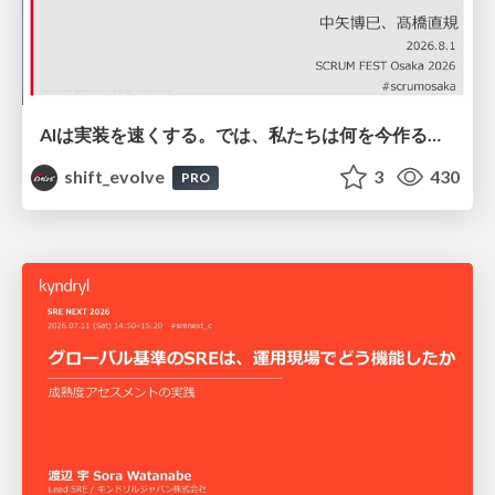
AIは実装を速くする。では、私たちは何を今作るべきか？－立場を越えてリリースに向き合ったチーム開発の実践 / 20260801 Hiromi Nakaya and Naoki Takahashi
shift_evolve
3
430
PRO