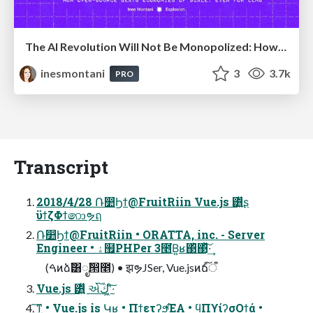
The AI Revolution Will Not Be Monopolized: How open-source beats economies of scale, even for LLMs
inesmontani
3
3.7k
PRO
Transcript
2018/4/28 Ռ෺Ϧϯ@FruitRiin Vue.js ͸͍͍ͧʂ
ϋϯζΦϯ෩ຯฤ
Ռ෺Ϧϯ@FruitRiin • ORATTA, inc. - Server
Engineer • ۀ຿PHPer 3೥͘Β͍ʁ΃ͪ΃ͪͯ͠·͢
(ࠓͷձࣾ͸ೖࣾ൒೥) • झຯJSer, Vue.jsͷճ͠ऀ
Vue.js ͸͍͍ͧ એڭ͠ʹ͖·ͨ͠
͓͠ͳ͕͖ • Vue.js is Կʁ • Πϯετʔϧͯ͠ΈΑ͏ • ϥΠϒίʔσΟϯά •