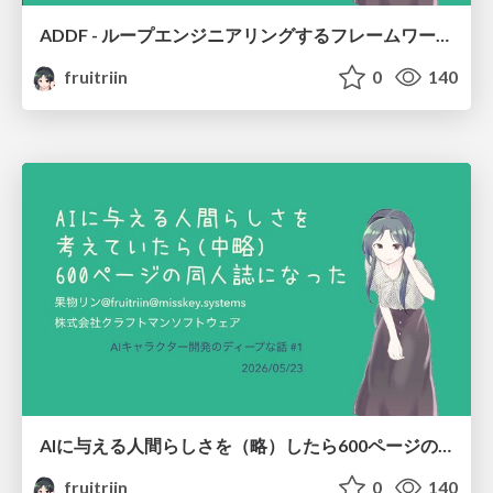
ADDF - ループエンジニアリングするフレームワークを作ったら/I Didn't Set Out to Build Loop Engineering, But ADDF Did
fruitriin
0
140
AIに与える人間らしさを（略）したら600ページの同人誌になった/I kept thinking about making AI more human, more, more, more... wait, when did this become a 600-page doujinshi?
fruitriin
0
140