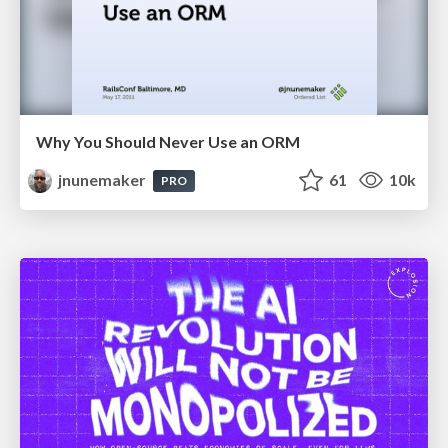
Why You Should Never Use an ORM
jnunemaker
61
10k
PRO