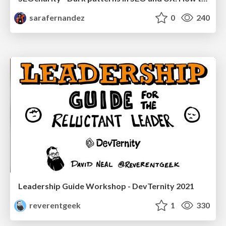
sarafernandez
0
240
Leadership Guide Workshop - DevTernity 2021
reverentgeek
1
330