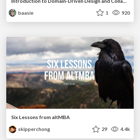
Introduction to Domain-Driven Design and Collaborative software design
baasie
1
920
Six Lessons from altMBA
skipperchong
29
4.4k