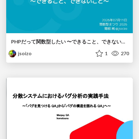
PHPだって関数型したい 〜できること、できないこと〜 / fp-in-php
jsoizo
1
270