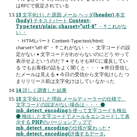
はRFCで規定されている
13 文字化けした原因 メール ヘッダ(header) 本文
(body) テキストパート Content-
Type:text/plain; charset=”utf-8” ・↑これがな
い ・
・ HTMLパート Content-Type:text/html;
charset=”utf-8” ・↑これがない ・ ・ 文字コードの設
定がない • 文字コードがわからないのにどう やって
表示せよというのだ？ • そもそもRFCに違反してい
る でもお客様の話をよく聞くと・・・ • 昨日受信し
たメールは見える • 今日の受信から文字化けした つ
まりリリース前は文字化けはしてい なかった
14 詳しく調査した結果
15 文字化けした理由 メールディーラーの仕様で、
文字コードの設定がない場合は・・・ ⚫
mb_detect_encodingを使って文字コードを検出
⚫ 検出した文字コードでメールをエンコードして表
示する PHPのバージョンアップで
mb_detect_encodingの仕様が変わった •
mb_detect_encoding(評価するデータ,