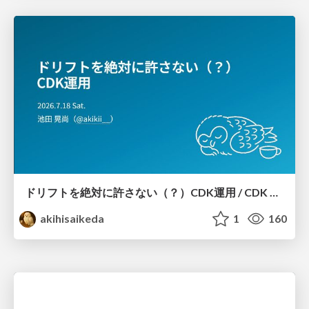
ドリフトを絶対に許さない（？）CDK運用 / CDK Ops with Zero Tolerance for Drifts (?)
akihisaikeda
1
160