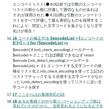
エンコードリスト) ⚫ 8.0以前では引数のエンコード
リストの前から順に評価して適切なものがあれば、
そ れが採用された ⚫ 8.1以降は引数のエンコードリ
ストをすべて評価して最も適切なものを採用する こ
れにより、想定した文字コードを返さなくなり文字
化けが発生！
16 コードの修正方法 $encodeList = [エンコードの
配列] ← 1 for ($encodeList =>
$encode) { if (mb_check_encoding(メールデータ,
$encode) ← 2 ここでほぼ捕捉できるはず return
$encode } mb_detect_encoding(メールデータ,
$encodeList); ← 3 1. エンコードする文字コードの候
補をリスト化 2. mb_check_encodingを使って上記1の
リストでチェックする 3. 合致する文字コードがなか
ったらmb_detect_encodingを使ってリストに近い文
字コードを探す
17 ここからはお客様対応の話
18 あるお客様とのやり取り バージョンアップ前は
見れていたのだから、 当然見れるようになるんです