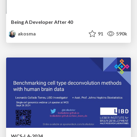
Being A Developer After 40
akosma
91
590k
WCS-LA-2024