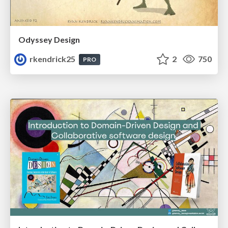
Odyssey Design
rkendrick25
2
750
PRO