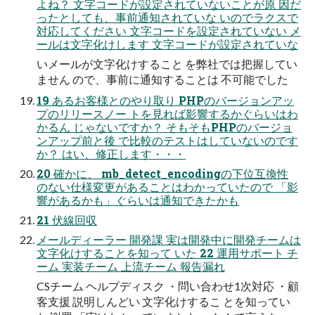
よね？ 文字コードが設定されていないことが原 因だ
ったとしても、事前通知されていな いのでラクスで
対応してください 文字コードを設定されていない メ
ールは文字化けします 文字コードが設定されていな
いメールが文字化けすること を弊社では把握してい
ません ので、事前に通知することは 不可能でした
19 あるお客様とのやり取り PHPのバージョンアッ
プのリリースノー トを見れば影響するかぐらいはわ
かるん じゃないですか？ そもそもPHPのバージョ
ンアップ前と後 で比較のテストはしていないのです
か？ はい、修正します・・・
20 確かに、 mb_detect_encodingの下位互換性
のない仕様変更があることはわかっていたので 「影
響があるかも」ぐらいは通知できたかも
21 伏線回収
メールディーラー 開発課 実は開発中に開発チームは
文字化けすることを知って いた 22 運用サポート チ
ーム 実装チーム 上流チーム 報告漏れ
CSチーム ヘルプディスク ・問い合わせ1次対応 ・顧
客支援 説明しんどい 文字化けするこ とを知ってい