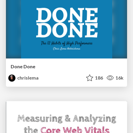
Done Done
chrislema
186
16k