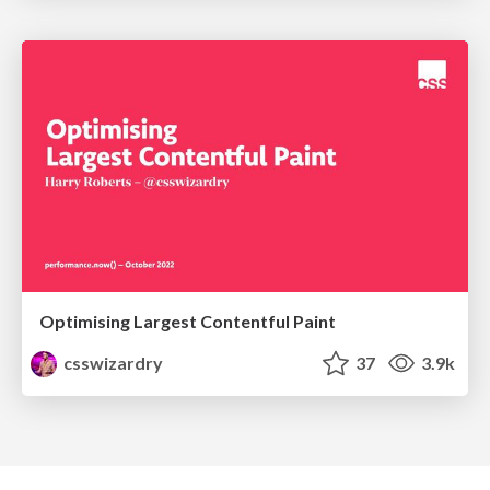
Optimising Largest Contentful Paint
csswizardry
37
3.9k