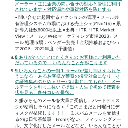
メーラー ◦ 主に企業の問い合せの対応と管理に利用
されています ▪ 対応漏れや重複対応を防止する
▪ 問い合せに起因するアクションの管理 • メール共
有管理システム市場における売上シェアNo1(※) • 累
計導入社数8000社以上 ※出典：ITR「ITR Market
View：メール／Webマーケティング市場2023」メ
ール 処理市場：ベンダー別売上金額推移およびシェ
ア2009－2022年度（予測値）
8 ありがたいことにたくさんの お客様にご利用いた
だいているので、 いろんなことが起こります
9 いろんなことの一例 1. サーバが差し押さえられそ
うになる ◦ あるお客様が警察の捜査対象になり、そ
の証拠集めのため ◦ サーバは勘弁してもらい、メー
ルデータを引っこ抜いて提出 ◦ 人生で初めて捜査令
状を見る。多分コレが最後。
2. 嫌がらせのメールを大量に受信し、ハードディス
クが枯渇しそうになる ◦ 「このままだと日曜日にデ
ィスクが枯渇します！！」 3. スパムメールを受信す
るのは日常茶飯事 ◦ Fromがない、フィッシングメー
ル、文字化けしたメール などなど、いろんなことが