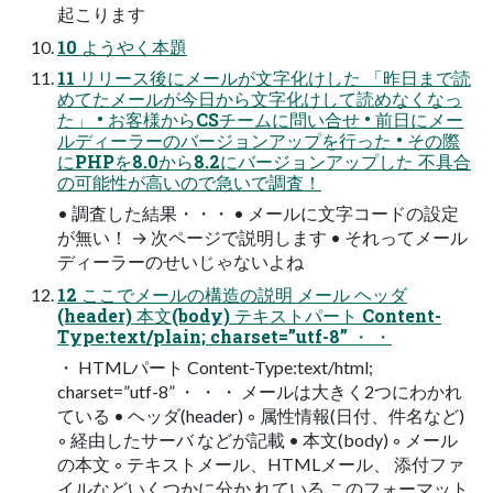
起こります
10 ようやく本題
11 リリース後にメールが文字化けした 「昨日まで読
めてたメールが今日から文字化けして読めなくなっ
た」 • お客様からCSチームに問い合せ • 前日にメー
ルディーラーのバージョンアップを行った • その際
にPHPを8.0から8.2にバージョンアップした 不具合
の可能性が高いので急いで調査！
• 調査した結果・・・ • メールに文字コードの設定
が無い！ → 次ページで説明します • それってメール
ディーラーのせいじゃないよね
12 ここでメールの構造の説明 メール ヘッダ
(header) 本文(body) テキストパート Content-
Type:text/plain; charset=”utf-8” ・ ・
・ HTMLパート Content-Type:text/html;
charset=”utf-8” ・ ・ ・ メールは大きく2つにわかれ
ている • ヘッダ(header) ◦ 属性情報(日付、件名など)
◦ 経由したサーバ などが記載 • 本文(body) ◦ メール
の本文 ◦ テキストメール、HTMLメール、 添付ファ
イルなどいくつかに分か れている このフォーマット