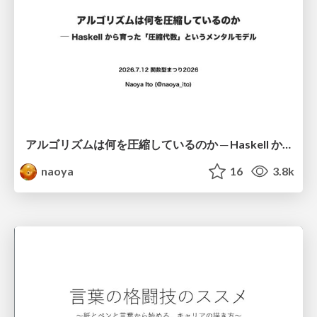
アルゴリズムは何を圧縮しているのか ─ Haskell から育った「圧縮代数」というメンタルモデル
naoya
16
3.8k