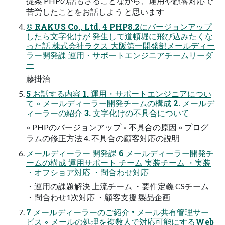
提案 PHPの話もさることながら、運用や顧客対応で
苦労したことをお話しよう と思います
© RAKUS Co., Ltd. 4 PHP8.2にバージョンアップ
したら文字化けが 発生して道頓堀に飛び込みたくな
った話 株式会社ラクス 大阪第一開発部メールディー
ラー開発課 運用・サポートエンジニアチームリーダ
ー
藤掛治
5 お話する内容 1. 運用・サポートエンジニアについ
て ◦ メールディーラー開発チームの構成 2. メールデ
ィーラーの紹介 3. 文字化けの不具合について
◦ PHPのバージョンアップ ◦ 不具合の原因 ◦ プログ
ラムの修正方法 4. 不具合の顧客対応の説明
メールディーラー 開発課 6 メールディーラー開発チ
ームの構成 運用サポート チーム 実装チーム ・実装
・オフショア対応 ・問合わせ対応
・運用の課題解決 上流チーム ・要件定義 CSチーム
・問合わせ1次対応 ・顧客支援 製品企画
7 メールディーラーのご紹介 • メール共有管理サー
ビス ◦ メールの処理を複数人で対応可能にするWeb