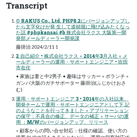
Transcript
© RAKUS Co., Ltd. PHP8.2にバージョンアップし
たら文字化けが発 生して道頓堀に飛び込みたくなっ
た話 #phpkansai #b 株式会社ラクス 大阪第一開
発部メールディーラー開発課
藤掛治 2024/2/11 1
2 自己紹介 • 株式会社ラクス ◦ 2014年3月入社 ◦ メ
ールディーラーの運用・サポートエンジニア • 吹田
市在住
• 家族は妻と中2男子 • 趣味はサッカー ◦ ボランチ ◦
ガンバ大阪のガチサポーター 藤掛治(ふじかけおさ
む)
運用・サポートエンジニア 3 • 2014年の入社以来、
開発チームで運用・サポートエンジニアとして下 記
のようなことを行ってきました ◦ アプリケーション
の保守：不具合の修正、データの補正 ◦ サーバの運
用 ：M/Wのバージョンアップ、リリース
◦ 顧客からの問い合せ対応：仕様の確認、使い方の