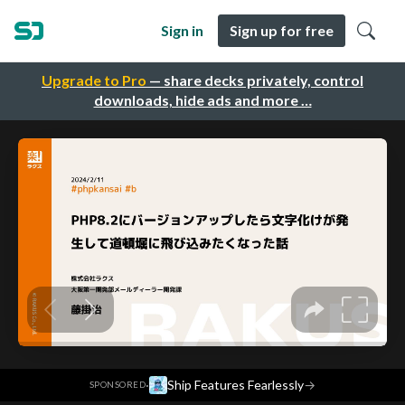
Sign in
Sign up for free
Upgrade to Pro
— share decks privately, control
downloads, hide ads and more …
·
Ship Features Fearlessly
→
SPONSORED