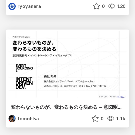
ryoyanara
0
120
変わらないものが、変わるものを決める — 意図駆動開発 × イベントソーシング × イミュータブル | What Doesn't Change Decides What Can — IDD × Event Sourcing × Immutability
tomohisa
0
1.1k