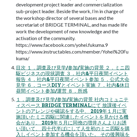
development project leader and commercialization
sub-project leader. Beside the work, I’m in charge of
the workshop director of several bases and the
secretariat of BRIDGE TERMINAL, and has made life
work the development of new knowledge and the
activation of the community.
https://www.facebook.com/yohei.fukuma.9
https://www.instructables.com/member/Yohei%20Fu
kuma/
目次 １．調査及び見学/参加/実施の背景 ２．ミニ四
駆ビジネスの現状調査 ３．社内&平日夜間イベント
報告 ４．社内&平日夜間イベント参加 ５．公式大会
見学 ６．コースDIYとイベント実施 ７．社内&休日
昼間イベント参加/運営 ８．所感
１．調査及び見学/参加/実施の背景 社内コミュニテ
ィスペース BRIDGE TERMINALにて 放課後イベ
ントのアレンジや確認をする中、 2019年１月に実
施頂いたミニ四駆に関連したイベントを見かける機
会があり、 2019年５月に同僚の増井さんよりお誘
い頂いて、 四十代半ばにして人生初のミニ四駆を購
入しイベント参加する機会を頂いた。 その後興味を