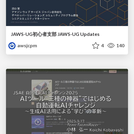
JAWS-UG初心者支部 JAWS-UG Updates
awsjcpm
4
140