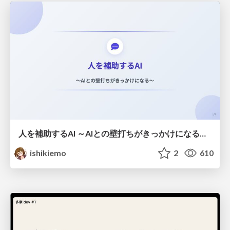
人を補助するAI ～AIとの壁打ちがきっかけになる～ #共創AIミートアップ
ishikiemo
2
610