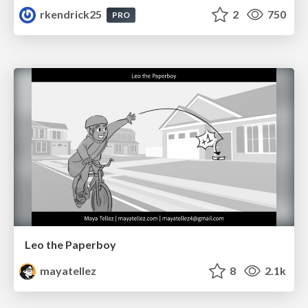
rkendrick25
2
750
PRO
Leo the Paperboy
mayatellez
8
2.1k