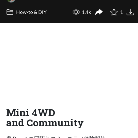
How-to & DIY
1.4k
1
Mini 4WD
and Community