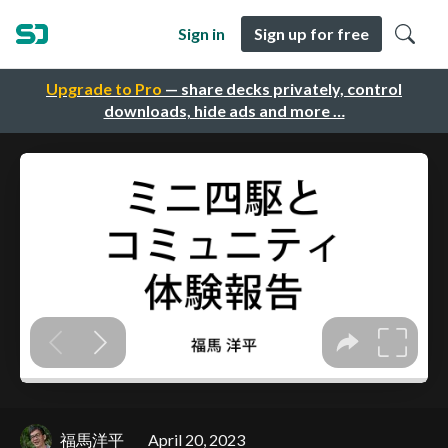
Sign in
Sign up for free
Upgrade to Pro
— share decks privately, control
downloads, hide ads and more …
福馬洋平
April 20, 2023