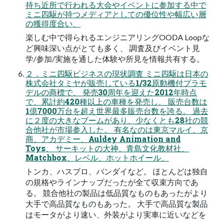
持ち近所で行われる大会やイベントに参加する中で
ミニ四駆が持つメディアとしての優位性や幅広い層
の獲得度合い、
楽しむ中で得られるエンジニアリングOODA Loopな
ど興味深い点がとても多く、 調査及びイベント見
学/参加/実施を通した体験や所見を情報共有する。
２．ミニ四駆ビジネスの現状調査 ミニ四駆は日本の
株式会社タミヤが販売している1/32原動機付プラモ
デルの商標で、 発売30周年を迎えた2012年時点
で、累計約420種以上の車種を発売し、 販売台数は
1億7000万台を超え世界最多販売台数を誇る。 過去
に２度の大きなブームがあり、少なくとも28社の競
合他社が市場参入した。 有名なのは東京マルイ、京
商、アカデミー、Auldey Animation and
Toys、 サーキットの大神、青島文化教材社、
Matchbox、レベル、ホットホイール、
トンカ、ハスブロ、バンダイなど。 ほとんどは独自
の規格やラインナップだったが全て収束方向であ
る。 競合他社の製品は低品質なものもあったがより
大手で高品質なものもあった。 大手で高品質な製品
はモータがより速い、外装がより実車に近いなどを