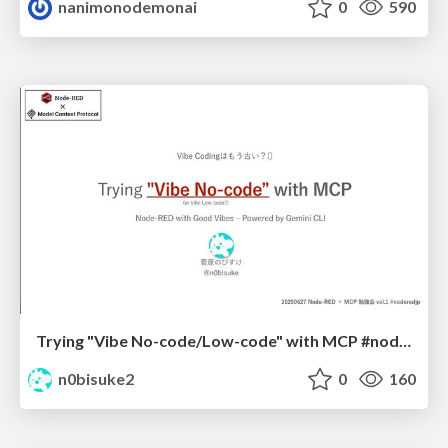
nanimonodemonai
0
590
Trying "Vibe No-code/Low-code" with MCP #noderedjp
n0bisuke2
0
160