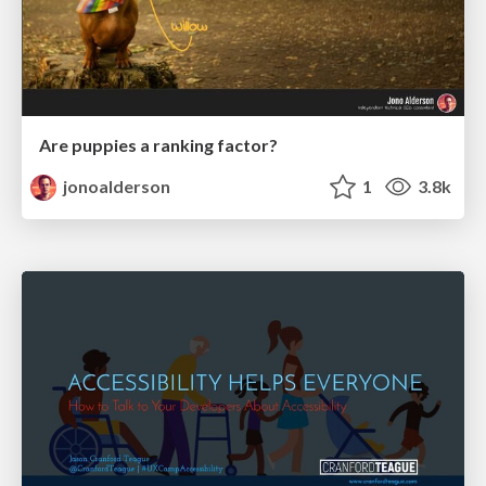
Are puppies a ranking factor?
jonoalderson
1
3.8k