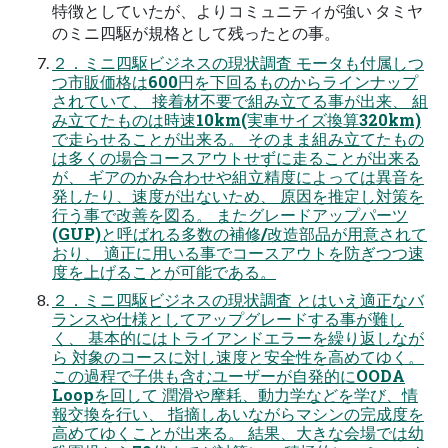
特徴としていたが、よりコミュニティが強い タミヤ
のミニ四駆が規格として残ったとの事。
２．ミニ四駆ビジネスの現状調査 モータも付属しつ
つ市販価格は600円を下回るものからラインナップ
されていて、 接着材不要で組み立てる事が出来、 組
み立てたものは時速10km(実車サイズ換算320km)
で走らせることが出来る。 そのまま組み立てたもの
は多くの場合コースアウトせずに走ることが出来る
が、 ギアのかみ合わせや組立精度によっては異音を
発したり、速度が出ないため、 原因を推定し対策を
行う事で改善を図る。 またグレードアップパーツ
(GUP)と呼ばれる多数の補修/改造部品が用意されて
おり、 適正に用いる事でコースアウトを防ぎつつ速
度を上げることが可能である。
２．ミニ四駆ビジネスの現状調査 とはいえ適正なバ
ランスや仕様としてアップグレードする事が難し
く、 基本的にはトライアンドエラーを繰り返しなが
ら 対象のコースに対し速度と安全性を高めてゆく。
この過程で子供も含むユーザーが自発的にOODA
Loopを回して 潤滑や摩耗、動力学などを学び、情
報交換を行い、 指摘しあいながらマシンの完成度を
高めてゆくことが出来る。 結果、大きな会場では幼