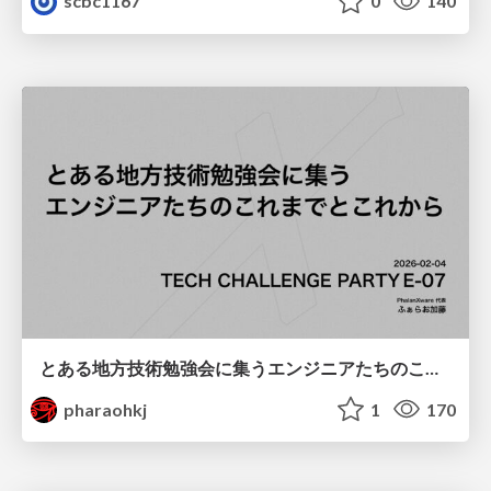
scbc1167
0
140
とある地方技術勉強会に集うエンジニアたちのこれまでとこれから
pharaohkj
1
170