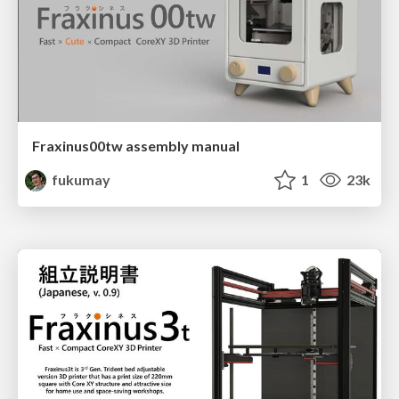
Fraxinus00tw assembly manual
fukumay
1
23k