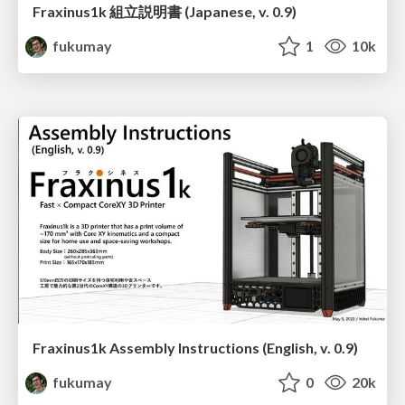
Fraxinus1k 組立説明書 (Japanese, v. 0.9)
fukumay
1
10k
Fraxinus1k Assembly Instructions (English, v. 0.9)
fukumay
0
20k