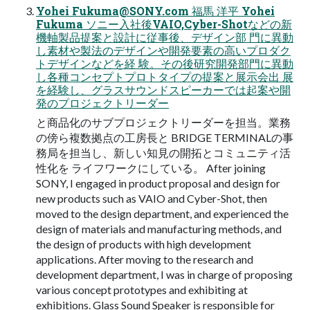
Yohei
Fukuma@SONY.com
福馬 洋平 Yohei
Fukuma ソニー入社後VAIO,Cyber-Shotなどの新
機軸製品提案と設計に従事後、デザイン部 門に異動
し素材や製法のデザインや開発要素の高いプロダク
トデザインなどを経 験。その後研究開発部門に異動
し各種コンセプトプロトタイプの提案と展示会出 展
を経験し、グラスサウンドスピーカーでは起案や開
発のプロジェクトリーダー
と商品化のサブプロジェクトリーダーを担当。業務
の傍ら複数拠点の工房長と BRIDGE TERMINALの事
務局を担当し、新しい知見の開拓とコミュニティ活
性化を ライフワークにしている。 After joining
SONY, I engaged in product proposal and design for
new products such as VAIO and Cyber-Shot, then
moved to the design department, and experienced the
design of materials and manufacturing methods, and
the design of products with high development
applications. After moving to the research and
development department, I was in charge of proposing
various concept prototypes and exhibiting at
exhibitions. Glass Sound Speaker is responsible for