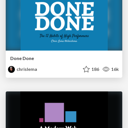
Done Done
chrislema
186
16k