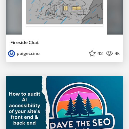
Fireside Chat
paigeccino
42
4k