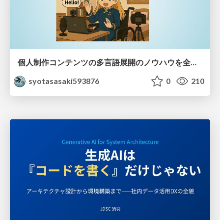
個人制作コンテンツの多言語展開のノウハウを全公開！ 〜世界に自分を発信しよう！〜
syotasasaki593876
0
210