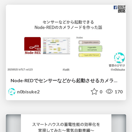
Node-REDでセンサーなどから起動させるカメラノードを作ったよ IoTLT vol123 #iotlt
n0bisuke2
0
170