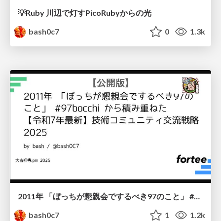
💡Ruby 川辺で灯すPicoRubyからの光
bash0c7
0
1.3k
2011年 「ぼっちが懇親会でするべき97のこと」 #97bocchi から積み重ねた【令和7年最新】技術コミュニティ交流戦略2025
bash0c7
1
1.2k