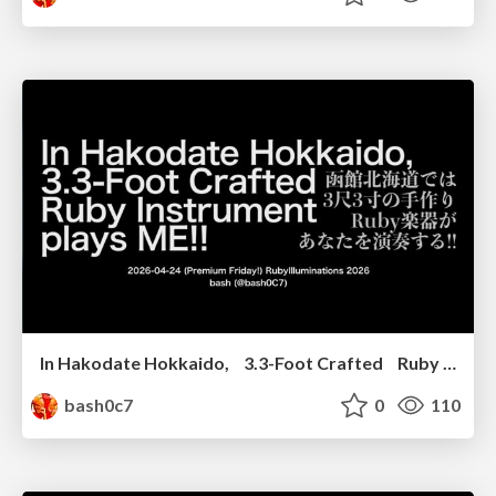
In Hakodate Hokkaido, 3.3-Foot Crafted Ruby Instrument plays ME!! #rubyilluminations #rubykaigi
bash0c7
0
110