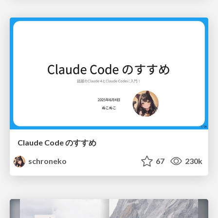
Claude Code のすすめ
schroneko
67
230k