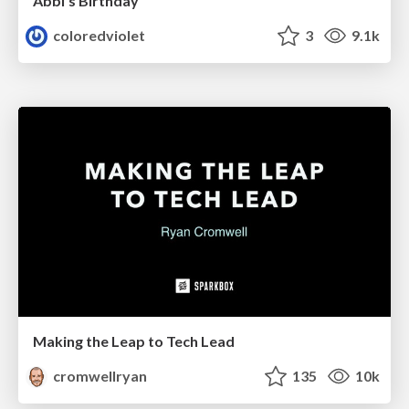
Abbi's Birthday
coloredviolet
3
9.1k
Making the Leap to Tech Lead
cromwellryan
135
10k