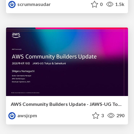
scrummasudar
0
1.5k
AWS Community Builders Update - JAWS-UG Tokyo and Sainokuni
awsjcpm
3
290