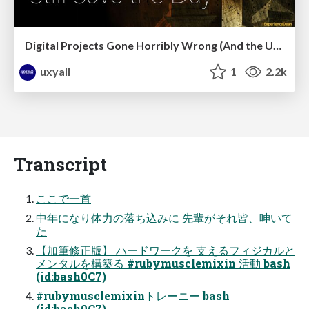
Digital Projects Gone Horribly Wrong (And the UX Pros Who Still Save the Day) - Dean Schuster
uxyall
1
2.2k
Transcript
ここで一首
中年になり体力の落ち込みに 先輩がそれ皆、呻いて
た
【加筆修正版】 ハードワークを 支えるフィジカルと
メンタルを構築る #rubymusclemixin 活動 bash
(id:bash0C7)
#rubymusclemixinトレーニー bash
(id:bash0C7)