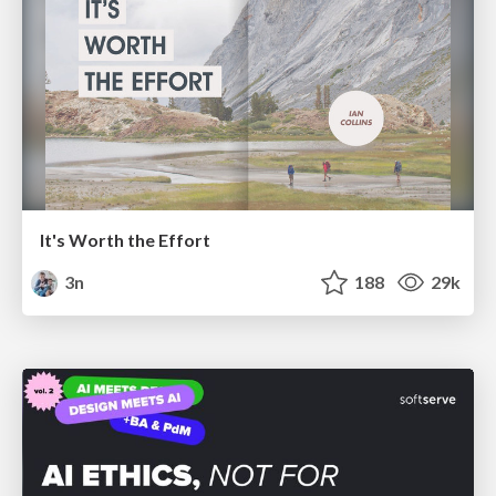
It's Worth the Effort
3n
188
29k