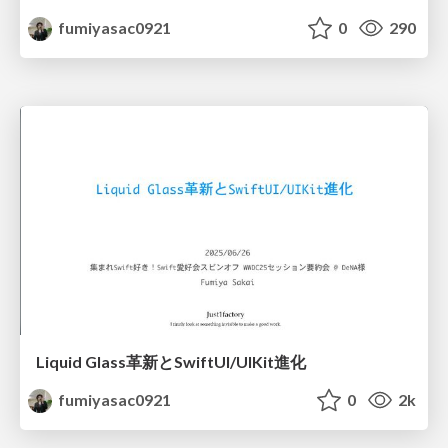
fumiyasac0921
0
290
Liquid Glass革新とSwiftUI/UIKit進化
fumiyasac0921
0
2k