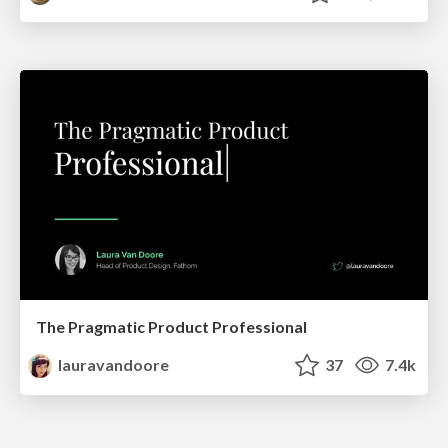
The Pragmatic Product Professional
lauravandoore
37
7.4k