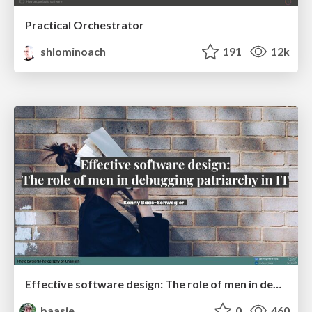
Practical Orchestrator
shlominoach
191
12k
Effective software design: The role of men in debugging patriarchy in IT @ Voxxed Days AMS
baasie
0
460