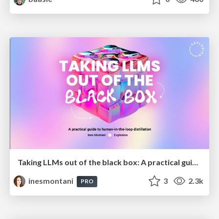
Taking LLMs out of the black box: A practical guide to human-in-the-loop distillation
inesmontani
3
2.3k
PRO