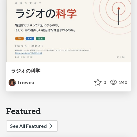
ラジオの科学
frievea
0
240
Featured
See All Featured