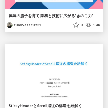
興味の胞子を育て 業務と技術に広がる”きのこ力”
fumiyasac0921
0
1.4k
StickyHeaderとScroll追従の構造を紐解く