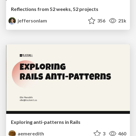
Reflections from 52 weeks, 52 projects
jeffersonlam
356
21k
Exploring anti-patterns in Rails
aemeredith
3
460