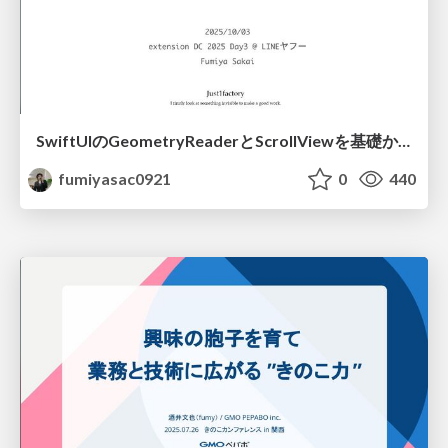
SwiftUIのGeometryReaderとScrollViewを基礎から応用まで学び直す：設計と活用事例
fumiyasac0921
0
440