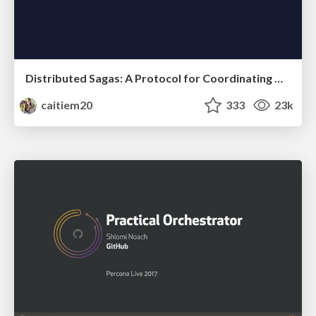
Distributed Sagas: A Protocol for Coordinating Microservices
caitiem20
333
23k