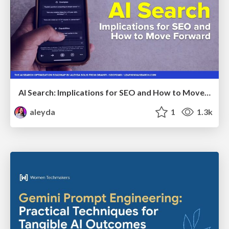
AI Search: Implications for SEO and How to Move Forward - #ShenzhenSEOConference
aleyda
1
1.3k