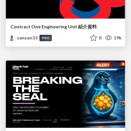
Contract One Engineering Unit 紹介資料
sansan33
0
19k
PRO