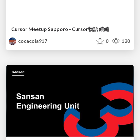
Cursor Meetup Sapporo - Cursor物語 続編
cocacola917
0
120