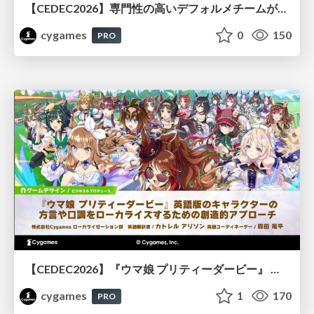
【CEDEC2026】専門性の高いデフォルメチームが挑んだ人材育成戦略 〜Cygames Academiaの企画から実施まで〜
cygames
0
150
PRO
【CEDEC2026】『ウマ娘 プリティーダービー』 英語版のキャラクターの方言や口調をローカライズするための創造的アプローチ
cygames
1
170
PRO