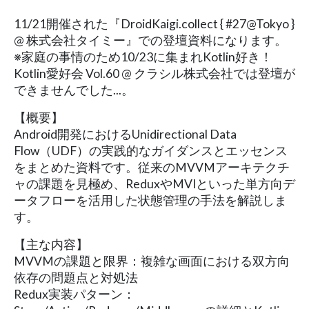
11/21開催された『DroidKaigi.collect { #27@Tokyo }
@ 株式会社タイミー』での登壇資料になります。
※家庭の事情のため10/23に集まれKotlin好き！
Kotlin愛好会 Vol.60 @ クラシル株式会社では登壇が
できませんでした...。
【概要】
Android開発におけるUnidirectional Data
Flow（UDF）の実践的なガイダンスとエッセンス
をまとめた資料です。従来のMVVMアーキテクチ
ャの課題を見極め、ReduxやMVIといった単方向デ
ータフローを活用した状態管理の手法を解説しま
す。
【主な内容】
MVVMの課題と限界：複雑な画面における双方向
依存の問題点と対処法
Redux実装パターン：