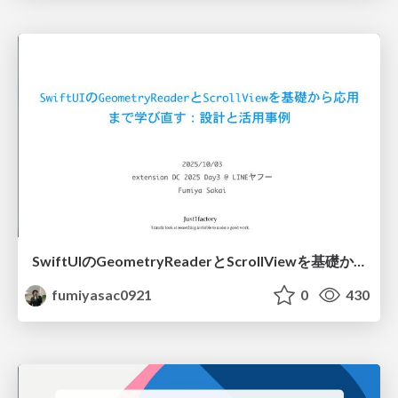
SwiftUIのGeometryReaderとScrollViewを基礎から応用まで学び直す：設計と活用事例
fumiyasac0921
0
430