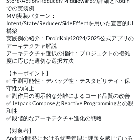
Store/Action/Reducer/Middlewareの詳細とKotlin
での実装例
MVI実装パターン：
Intent/State/Reducer/SideEffectを用いた宣言的UI
構築
実践例の紹介：DroidKaigi 2024/2025公式アプリの
アーキテクチャ解説
アーキテクチャ選択の指針：プロジェクトの複雑
度に応じた適切な選択方法
【キーポイント】
✅ 予測可能性・デバッグ性・テスタビリティ・保
守性の向上
✅ 副作用の明示的な分離によるコード品質の改善
✅ Jetpack ComposeとReactive Programmingとの親
和性
✅ 段階的なアーキテクチャ進化の戦略
【対象者】
Android開発における状態管理に課題を感じている