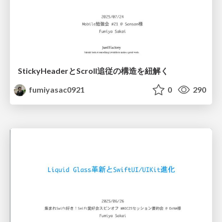
StickyHeaderとScroll追従の構造を紐解く
fumiyasac0921
0
290