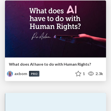
What does AI have to do with Human Rights?
axbom
1
2.3k
PRO