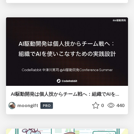
AI駆動開発は個人技からチーム戦へ：組織でAIを使いこなすための実践設計
moongift
0
440
PRO