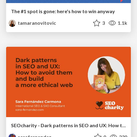
The #1 spot is gone: here's how to win anyway
tamaranovitovic
3
1.1k
SEOcharity - Dark patterns in SEO and UX: How to avoid them and build a more ethical web
sarafernandez
0
230