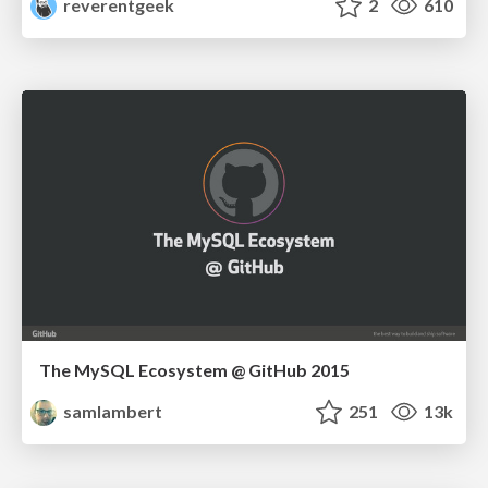
reverentgeek
2
610
The MySQL Ecosystem @ GitHub 2015
samlambert
251
13k