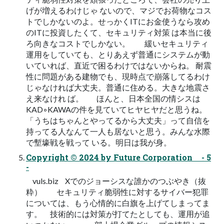
げが増えるわけじゃ ないので、マジでお荷物なコス
トでしかないのよ。せっかくITにお金使うなら攻め
のITに投資したくて、セキュリティ対策 は本当に後
ろ向きなコストでしかない。 緩いセキュリティ
運用をしていても、とりあえず普通にシステムが動
いていれば、直近で困るわけではないからね。 耐震
性に問題がある建物でも、現時点で崩落してるわけ
じゃなければ大丈夫。普通に住める。大きな地震さ
え来なけれ ば。 ほんと、日本全国の情シスは
KAD◦KAWAの件を見ていてヒヤヒヤだと思うね。
「うちはちゃんとやってるから大丈夫」って自信を
持ってる人なんて一人も居ないと思う。みんな水際
で塹壕戦を戦って いる。明日は我が身。
Copyright © 2024 by Future Corporation - 5
-
vuls.biz Xでのジョーシスな誰かのつぶやき（抜
粋） セキュリティ脆弱性に対するサイバー犯罪
については、もう心情的に白旗を上げてしまってま
す。 技術的には対策が打てたとしても、運用が追