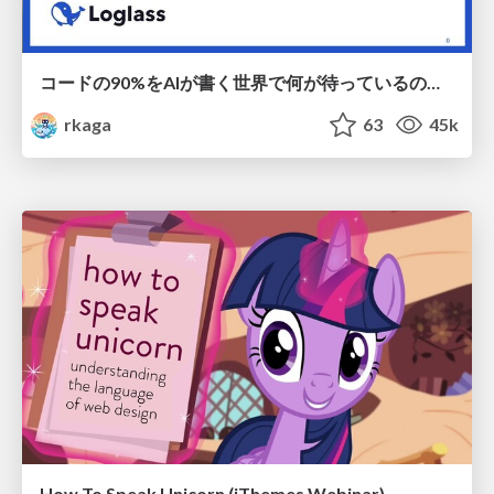
コードの90%をAIが書く世界で何が待っているのか / What awaits us in a world where 90% of the code is written by AI
rkaga
63
45k
How To Speak Unicorn (iThemes Webinar)