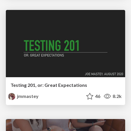
Testing 201, or: Great Expectations
jmmastey
46
8.2k