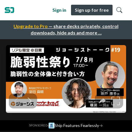
Sign in
Sign up for free
Upgrade to Pro
— share decks privately, control
downloads, hide ads and more …
·
Ship Features Fearlessly
→
SPONSORED