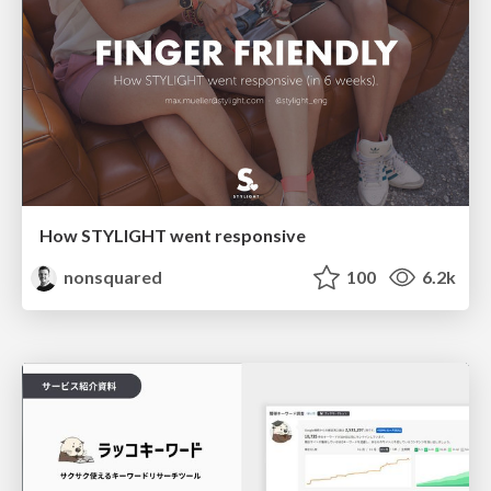
How STYLIGHT went responsive
nonsquared
100
6.2k