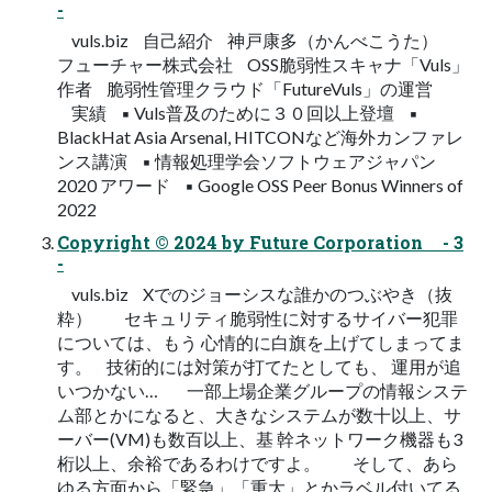
-
vuls.biz 自己紹介 神戸康多（かんべこうた）
フューチャー株式会社 OSS脆弱性スキャナ「Vuls」
作者 脆弱性管理クラウド「FutureVuls」の運営
実績 ▪ Vuls普及のために３０回以上登壇 ▪
BlackHat Asia Arsenal, HITCONなど海外カンファレ
ンス講演 ▪ 情報処理学会ソフトウェアジャパン
2020 アワード ▪ Google OSS Peer Bonus Winners of
2022
Copyright © 2024 by Future Corporation - 3
-
vuls.biz Xでのジョーシスな誰かのつぶやき（抜
粋） セキュリティ脆弱性に対するサイバー犯罪
については、もう 心情的に白旗を上げてしまってま
す。 技術的には対策が打てたとしても、 運用が追
いつかない… 一部上場企業グループの情報システ
ム部とかになると、大きなシステムが数十以上、サ
ーバー(VM)も数百以上、基 幹ネットワーク機器も3
桁以上、余裕であるわけですよ。 そして、あら
ゆる方面から「緊急」「重大」とかラベル付いてる