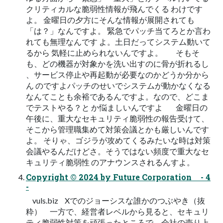
クリティカルな脆弱性情報が飛んでくる わけです
よ。 金曜日の夕方にそんな情報が展開されても
「は？」なんですよ。 緊急でパッチ当てろとか言わ
れても無理なんです よ。土日だってシステム動いて
るから 気軽に止められないんですよ。 そもそ
も、どの機器が対象かを洗い出すのに骨が折れるし
、サービス停止や再起動が必要なのかどうか分から
ん のですよパッチのせいでシステムが動かなくなる
なんてことも余裕であるんですよ。なので、どこま
でテストやる？と か悩ましいんですよ 金曜日の
午後に、重大なセキュリティ脆弱性の報告受けて、
そこから管理職集めて対策会議とかも厳しいんです
よ。 そりゃ、ゴジラが攻めてくるみたいな時は対策
会議やるんだけどさ。そうではない頻度で重大なセ
キュリティ脆弱性 のアナウンスされるんすよ。
Copyright © 2024 by Future Corporation - 4
-
vuls.biz Xでのジョーシスな誰かのつぶやき（抜
粋） 一方で、経営者レベルから見ると、セキュリ
ティ脆弱性対策を頑張ったところで、会社の売り上