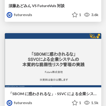
須藤あどみん VS FutureVuls 対談
futurevuls
1
3.6k
「SBOM に惑わされるな」- SSVC による企業システムの本質的な脆弱性リスク管理の実践
futurevuls
1
1.5k