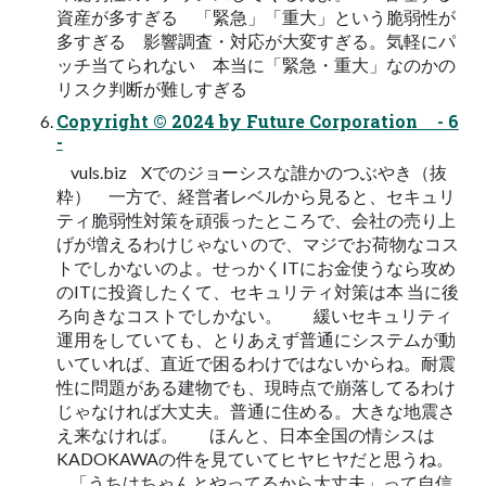
資産が多すぎる 「緊急」「重大」という脆弱性が
多すぎる 影響調査・対応が大変すぎる。気軽にパ
ッチ当てられない 本当に「緊急・重大」なのかの
リスク判断が難しすぎる
Copyright © 2024 by Future Corporation - 6
-
vuls.biz Xでのジョーシスな誰かのつぶやき（抜
粋） 一方で、経営者レベルから見ると、セキュリ
ティ脆弱性対策を頑張ったところで、会社の売り上
げが増えるわけじゃない ので、マジでお荷物なコス
トでしかないのよ。せっかくITにお金使うなら攻め
のITに投資したくて、セキュリティ対策は本 当に後
ろ向きなコストでしかない。 緩いセキュリティ
運用をしていても、とりあえず普通にシステムが動
いていれば、直近で困るわけではないからね。耐震
性に問題がある建物でも、現時点で崩落してるわけ
じゃなければ大丈夫。普通に住める。大きな地震さ
え来なければ。 ほんと、日本全国の情シスは
KADOKAWAの件を見ていてヒヤヒヤだと思うね。
「うちはちゃんとやってるから大丈夫」って自信