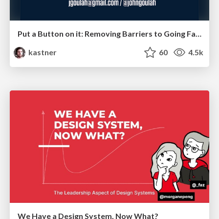
Put a Button on it: Removing Barriers to Going Fast.
kastner
60
4.5k
We Have a Design System, Now What?