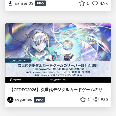
sansan33
1
4.9k
PRO
【CEDEC2026】次世代デジタルカードゲームのサーバー設計と運用 〜『Shadowverse: Worlds Beyond』の舞台裏～
cygames
1
930
PRO