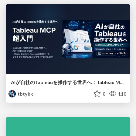
AIが自社のTableauを操作する世界へ：Tableau MCP超入門
tbtykk
0
110