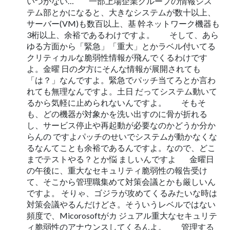
いつかない… 一部上場企業グループの情報シス
テム部とかになると、大きなシステムが数十以上、
サーバー(VM)も数百以上、基 幹ネットワーク機器も
3桁以上、余裕であるわけですよ。 そして、あら
ゆる方面から「緊急」「重大」とかラベル付いてる
クリティカルな脆弱性情報が飛んでくるわけです
よ。金曜 日の夕方にそんな情報が展開されても
「は？」なんですよ。緊急でパッチ当てろとか言わ
れても無理なんですよ。土日 だってシステム動いて
るから気軽に止められないんですよ。 そもそ
も、どの機器が対象かを洗い出すのに骨が折れる
し、サービス停止や再起動が必要なのかどうか分か
らんの ですよパッチのせいでシステムが動かなくな
るなんてことも余裕であるんですよ。なので、どこ
までテストやる？とか悩 ましいんですよ 金曜日
の午後に、重大なセキュリティ脆弱性の報告受け
て、そこから管理職集めて対策会議とかも厳しいん
ですよ。 そりゃ、ゴジラが攻めてくるみたいな時は
対策会議やるんだけどさ。そういうレベルではない
頻度で、Micorosoftがカ ジュアル重大なセキュリテ
ィ脆弱性のアナウンスしてくるんよ。 管理する