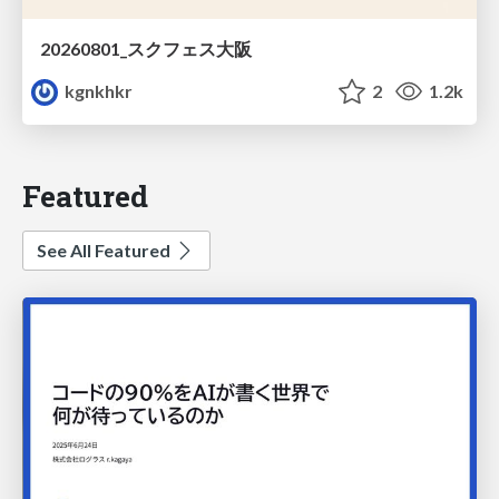
20260801_スクフェス大阪
kgnkhkr
2
1.2k
Featured
See All Featured