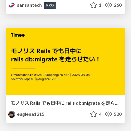
sansantech
1
260
PRO
モノリス Rails でも日中に rails db:migrate を走らせたい！ / Daytime rails db:migrate on Monolithic Rails!
euglena1215
4
520