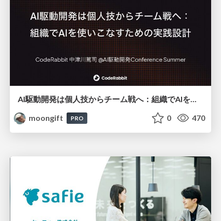
AI駆動開発は個人技からチーム戦へ：組織でAIを使いこなすための実践設計
moongift
0
470
PRO