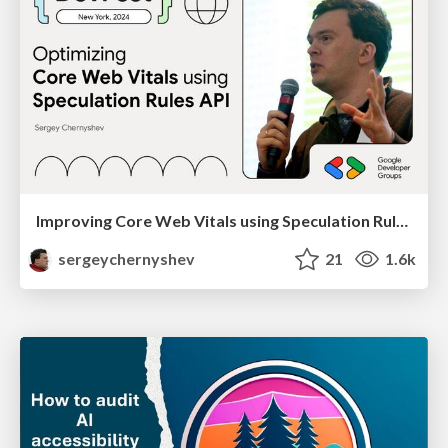
Improving Core Web Vitals using Speculation Rules API
sergeychernyshev
21
1.6k