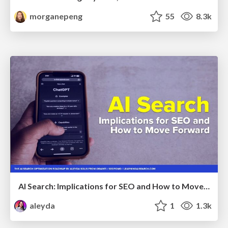
morganepeng
55
8.3k
AI Search: Implications for SEO and How to Move Forward - #ShenzhenSEOConference
aleyda
1
1.3k