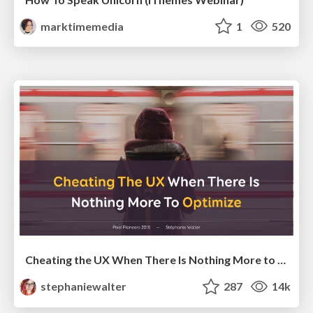
marktimemedia
1
520
Cheating the UX When There Is Nothing More to Optimize - PixelPioneers
stephaniewalter
287
14k