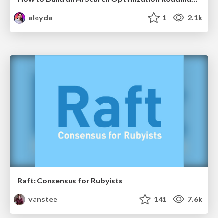
aleyda
1
2.1k
Raft: Consensus for Rubyists
vanstee
141
7.6k