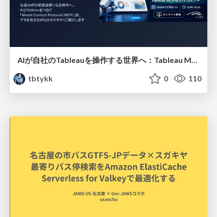
AIが自社のTableauを操作する世界へ：Tableau MCP超入門
tbtykk
0
110