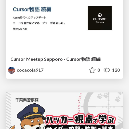
Cursor Meetup Sapporo - Cursor物語 続編
cocacola917
0
120