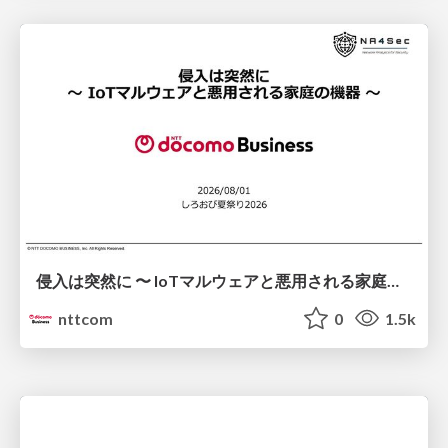
侵入は突然に 〜 IoTマルウェアと悪用される家庭の機器 ～ / When Intrusion Strikes: IoT Malware and the Abuse of Home Devices
nttcom
0
1.5k