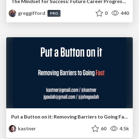
The Mindset for Success: Future Career Progression
greggifford
0
440
PRO
Put a Button on it: Removing Barriers to Going Fast.
kastner
60
4.5k