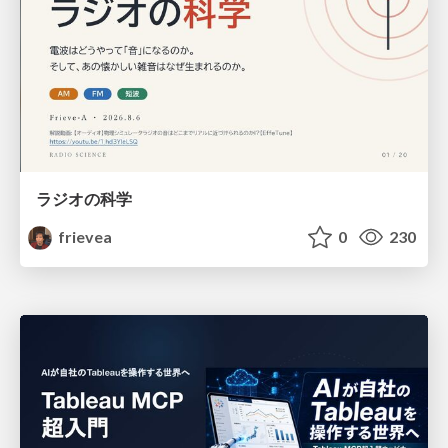
ラジオの科学
frievea
0
230