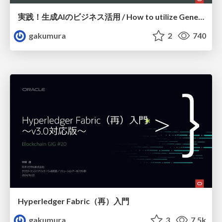
実践！生成AIのビジネス活用 / How to utilize Generative AI in your own business
gakumura
2
740
Hyperledger Fabric（再）入門
gakumura
3
7.5k