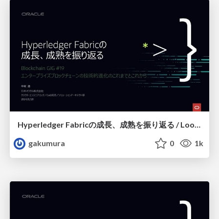
Hyperledger Fabricの成長、成熟を振り返る / Looking back history of Hyperledger Fabric
gakumura
0
1k