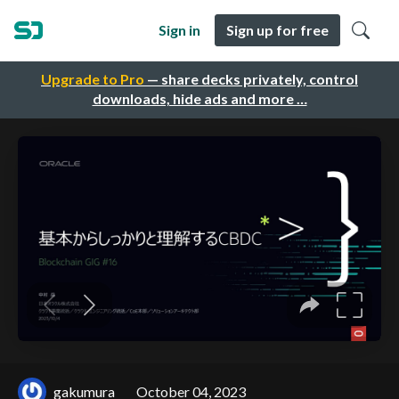
Sign in
Sign up for free
Upgrade to Pro
— share decks privately, control
downloads, hide ads and more …
gakumura
October 04, 2023