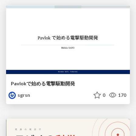
Pavlokで始める電撃駆動開発
sgrsn
0
170