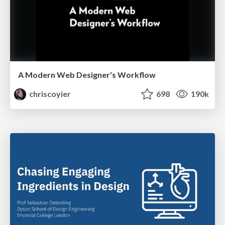
A Modern Web Designer's Workflow
chriscoyier
698
190k