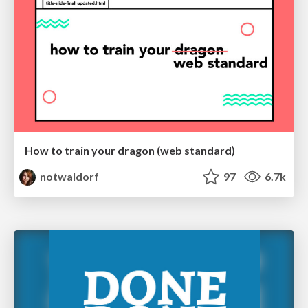
How to train your dragon (web standard)
notwaldorf
97
6.7k