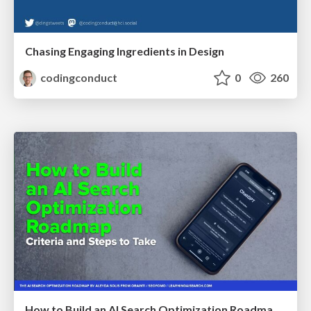
Chasing Engaging Ingredients in Design
codingconduct
0
260
How to Build an AI Search Optimization Roadmap - Criteria and Steps to Take #SEOIRL