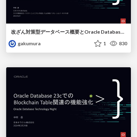
改ざん対策型データベース概要とOracle Database Blockchain Tableご紹介 / Anti-tamper databases 101 and Oracle Database Blockchain Table
gakumura
1
830