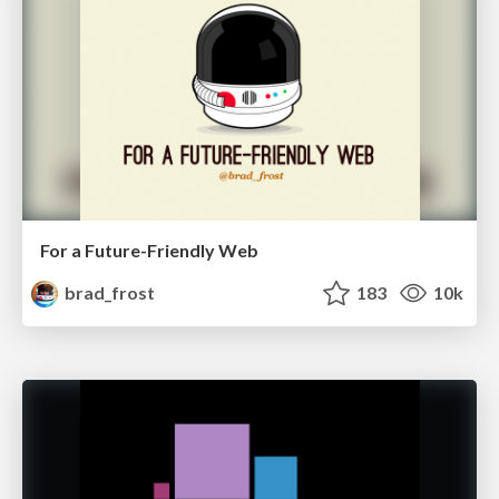
For a Future-Friendly Web
brad_frost
183
10k