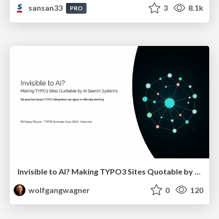
sansan33
3
8.1k
PRO
Invisible to AI? Making TYPO3 Sites Quotable by AI Search Systems
wolfgangwagner
0
120