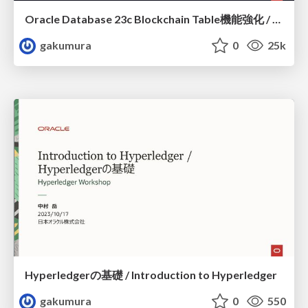
Oracle Database 23c Blockchain Table機能強化 / Oracle Database 23c Blockchain Table Enhancements
gakumura
0
25k
Hyperledgerの基礎 / Introduction to Hyperledger
gakumura
0
550