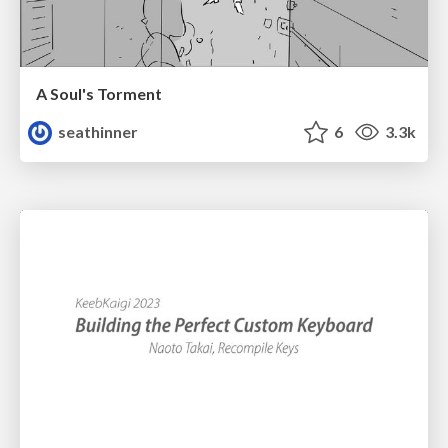
A Soul's Torment
seathinner
6
3.3k