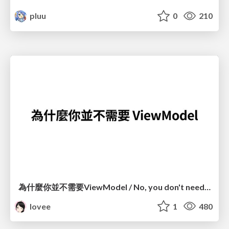
pluu
0
210
為什麼你並不需要ViewModel / No, you don't need a ViewModel
lovee
1
480