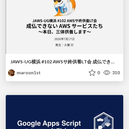
JAWS-UG横浜 #102 AWSサ終供養LT会 成仏できない AWS サービスたち 〜本日、三体供養します〜
maroon1st
0
310