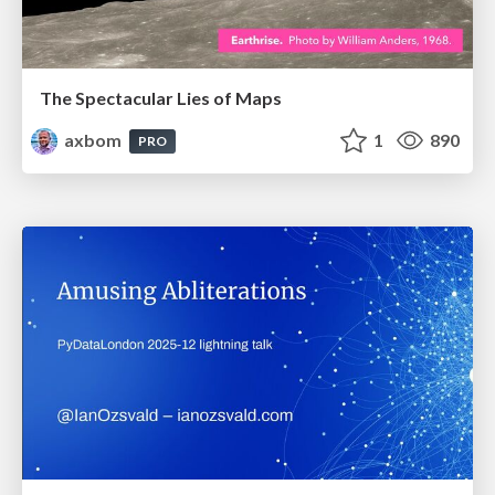
The Spectacular Lies of Maps
axbom
1
890
PRO