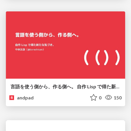
言語を使う側から、作る側へ。 自作 Lisp で得た新たな気づき。
andpad
0
150