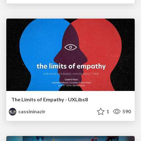
The Limits of Empathy - UXLibs8
cassininazir
1
590