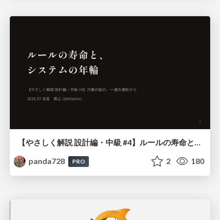
【やさしく解説 設計編・中級 #4】ルールの寿命と、システムの年輪
panda728
2
180
PRO