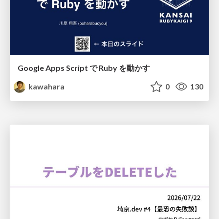
Google Apps Script で Ruby を動かす
kawahara
0
130