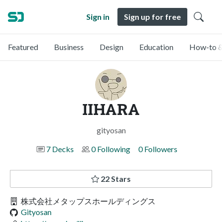
Sign in
Sign up for free
Featured
Business
Design
Education
How-to &
IIHARA
gityosan
7 Decks
0 Following
0 Followers
22 Stars
株式会社メタップスホールディングス
Gityosan