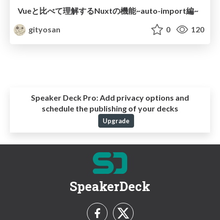
Vueと比べて理解するNuxtの機能~auto-import編~
gityosan
0
120
Speaker Deck Pro:
Add privacy options and
schedule the publishing of your decks
Upgrade
SpeakerDeck