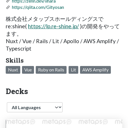
https://zenn.dev/iihara
https://qiita.com/Gityosan
株式会社メタップスホールディングスで
re:shine(
https://lp.re-shine.jp/
)の開発をやって
ます。
Nuxt / Vue / Rails / Lit / Apollo / AWS Amplify /
Typescript
Skills
Nuxt
Vue
Ruby on Rails
Lit
AWS Amplify
Decks
Language